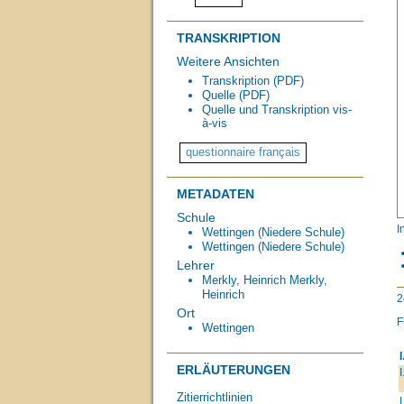
TRANSKRIPTION
Weitere Ansichten
Transkription (PDF)
Quelle (PDF)
Quelle und Transkription vis-
à-vis
METADATEN
Schule
I
Wettingen (Niedere Schule)
Wettingen (Niedere Schule)
Lehrer
Merkly, Heinrich
Merkly,
Heinrich
2
Ort
F
Wettingen
I
ERLÄUTERUNGEN
I
Zitierrichtlinien
I