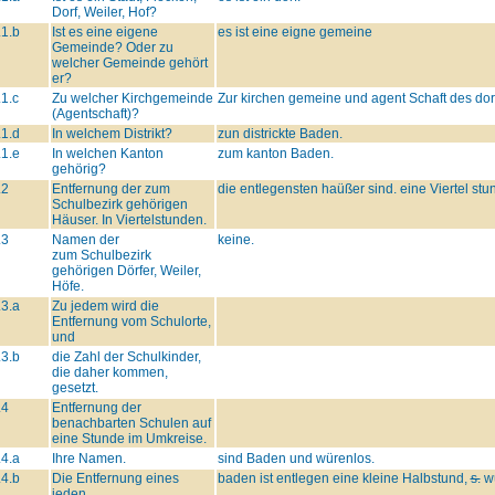
Dorf, Weiler, Hof?
.1.b
Ist es eine eigene
es ist eine eigne gemeine
Gemeinde? Oder zu
welcher Gemeinde gehört
er?
.1.c
Zu welcher Kirchgemeinde
Zur kirchen gemeine und agent Schaft des dor
(Agentschaft)?
.1.d
In welchem Distrikt?
zun districkte Baden.
.1.e
In welchen Kanton
zum kanton Baden.
gehörig?
.2
Entfernung der zum
die entlegensten haüßer sind. eine Viertel stun
Schulbezirk gehörigen
Häuser. In Viertelstunden.
.3
Namen der
keine.
zum Schulbezirk
gehörigen Dörfer, Weiler,
Höfe.
.3.a
Zu jedem wird die
Entfernung vom Schulorte,
und
.3.b
die Zahl der Schulkinder,
die daher kommen,
gesetzt.
.4
Entfernung der
benachbarten Schulen auf
eine Stunde im Umkreise.
.4.a
Ihre Namen.
sind Baden und würenlos.
.4.b
Die Entfernung eines
baden ist entlegen eine kleine Halbstund,
s.
wü
jeden.