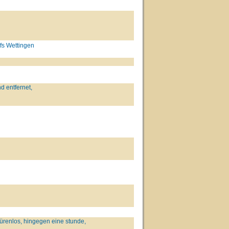
fs Wettingen
d entfernet,
renlos, hingegen eine stunde,