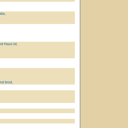
ube,
d Haus ist,
und brod,