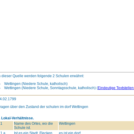
n dieser Quelle werden folgende 2 Schulen erwähnt:
Wettingen (Niedere Schule, katholisch)
Wettingen (Niedere Schule, Sonntagsschule, katholisch)
(
Eindeutige Textstelle
4.02.1799
ragen über den Zustand der schulen im dorf Wettingen
. Lokal-Verhältnisse.
.1
Name des Ortes, wo die
Wettingen
Schule ist.
.1.a
Ist es ein Stadt, Flecken,
es ist ein dorf.