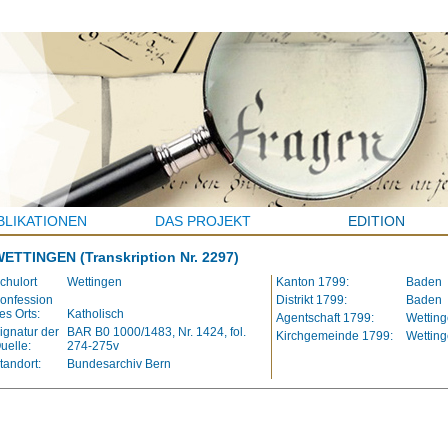
BLIKATIONEN
DAS PROJEKT
EDITION
WETTINGEN
(Transkription Nr. 2297)
chulort
Wettingen
Kanton 1799:
Baden
onfession
Distrikt 1799:
Baden
es Orts:
Katholisch
Agentschaft 1799:
Wettin
ignatur der
BAR B0 1000/1483, Nr. 1424, fol.
Kirchgemeinde 1799:
Wettin
uelle:
274-275v
tandort:
Bundesarchiv Bern