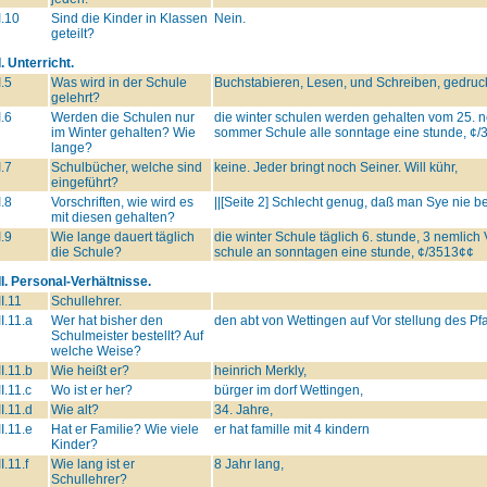
I.10
Sind die Kinder in Klassen
Nein.
geteilt?
I. Unterricht.
I.5
Was wird in der Schule
Buchstabieren, Lesen, und Schreiben, gedruc
gelehrt?
I.6
Werden die Schulen nur
die winter schulen werden gehalten vom 25. 
im Winter gehalten? Wie
sommer Schule alle sonntage eine stunde, ¢
lange?
I.7
Schulbücher, welche sind
keine. Jeder bringt noch Seiner. Will kühr,
eingeführt?
I.8
Vorschriften, wie wird es
||[Seite 2] Schlecht genug, daß man Sye nie be
mit diesen gehalten?
I.9
Wie lange dauert täglich
die winter Schule täglich 6. stunde, 3 nemlich
die Schule?
schule an sonntagen eine stunde, ¢/3513¢¢
II. Personal-Verhältnisse.
II.11
Schullehrer.
II.11.a
Wer hat bisher den
den abt von Wettingen auf Vor stellung des Pf
Schulmeister bestellt? Auf
welche Weise?
II.11.b
Wie heißt er?
heinrich Merkly,
II.11.c
Wo ist er her?
bürger im dorf Wettingen,
II.11.d
Wie alt?
34. Jahre,
II.11.e
Hat er Familie? Wie viele
er hat famille mit 4 kindern
Kinder?
II.11.f
Wie lang ist er
8 Jahr lang,
Schullehrer?