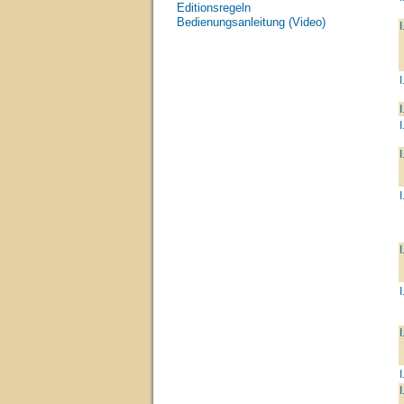
Editionsregeln
Bedienungsanleitung (Video)
I
I
I
I
I
I
I
I
I
I
I