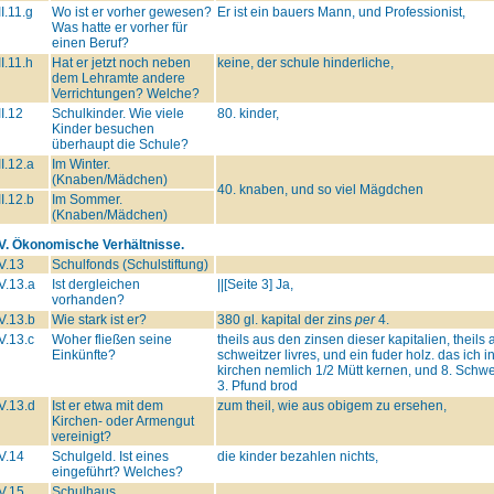
II.11.g
Wo ist er vorher gewesen?
Er ist ein bauers Mann, und Professionist,
Was hatte er vorher für
einen Beruf?
II.11.h
Hat er jetzt noch neben
keine, der schule hinderliche,
dem Lehramte andere
Verrichtungen? Welche?
II.12
Schulkinder. Wie viele
80. kinder,
Kinder besuchen
überhaupt die Schule?
II.12.a
Im Winter.
(Knaben/Mädchen)
40. knaben, und so viel Mägdchen
II.12.b
Im Sommer.
(Knaben/Mädchen)
IV. Ökonomische Verhältnisse.
V.13
Schulfonds (Schulstiftung)
V.13.a
Ist dergleichen
||[Seite 3] Ja,
vorhanden?
V.13.b
Wie stark ist er?
380 gl. kapital der zins
per
4.
V.13.c
Woher fließen seine
theils aus den zinsen dieser kapitalien, theil
Einkünfte?
schweitzer livres, und ein fuder holz. das ich
kirchen nemlich 1/2 Mütt kernen, und 8. Schwei
3. Pfund brod
V.13.d
Ist er etwa mit dem
zum theil, wie aus obigem zu ersehen,
Kirchen- oder Armengut
vereinigt?
V.14
Schulgeld. Ist eines
die kinder bezahlen nichts,
eingeführt? Welches?
V.15
Schulhaus.