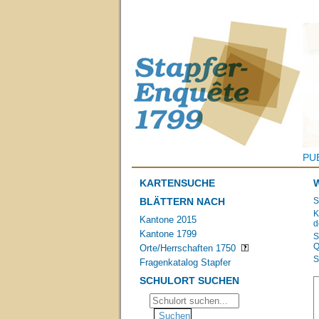
PU
KARTENSUCHE
BLÄTTERN NACH
S
K
Kantone 2015
d
Kantone 1799
S
Q
Orte/Herrschaften 1750
S
Fragenkatalog Stapfer
SCHULORT SUCHEN