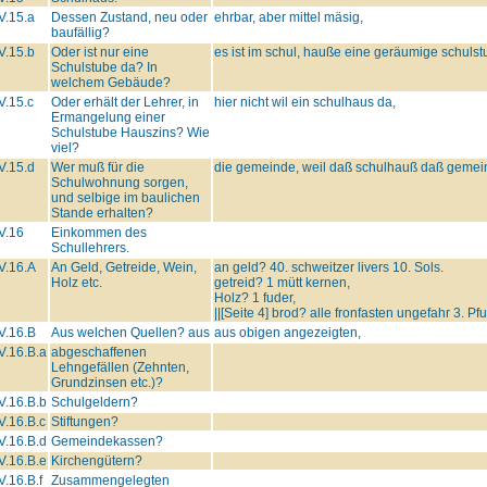
V.15.a
Dessen Zustand, neu oder
ehrbar, aber mittel mäsig,
baufällig?
V.15.b
Oder ist nur eine
es ist im schul, hauße eine geräumige schulst
Schulstube da? In
welchem Gebäude?
V.15.c
Oder erhält der Lehrer, in
hier nicht wil ein schulhaus da,
Ermangelung einer
Schulstube Hauszins? Wie
viel?
V.15.d
Wer muß für die
die gemeinde, weil daß schulhauß daß gemein
Schulwohnung sorgen,
und selbige im baulichen
Stande erhalten?
V.16
Einkommen des
Schullehrers.
V.16.A
An Geld, Getreide, Wein,
an geld? 40. schweitzer livers 10. Sols.
Holz etc.
getreid? 1 mütt kernen,
Holz? 1 fuder,
||[Seite 4] brod? alle fronfasten ungefahr 3. Pf
V.16.B
Aus welchen Quellen? aus
aus obigen angezeigten,
V.16.B.a
abgeschaffenen
Lehngefällen (Zehnten,
Grundzinsen etc.)?
V.16.B.b
Schulgeldern?
V.16.B.c
Stiftungen?
V.16.B.d
Gemeindekassen?
V.16.B.e
Kirchengütern?
V.16.B.f
Zusammengelegten