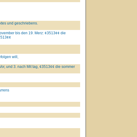
ktes und geschriebens.
november bis den 19. Merz: ¢3513¢¢ die
/3513¢¢
folgen will,
 Vor, und 3. nach Mit tag, ¢3513¢¢ die sommer
arrens