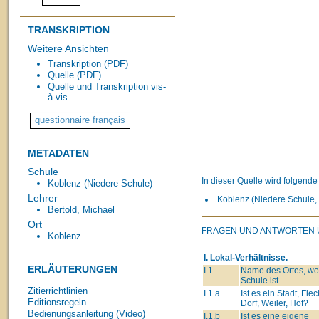
TRANSKRIPTION
Weitere Ansichten
Transkription (PDF)
Quelle (PDF)
Quelle und Transkription vis-
à-vis
METADATEN
Schule
In dieser Quelle wird folgend
Koblenz (Niedere Schule)
Lehrer
Koblenz (Niedere Schule, 
Bertold, Michael
Ort
FRAGEN UND ANTWORTEN Ü
Koblenz
I. Lokal-Verhältnisse.
ERLÄUTERUNGEN
I.1
Name des Ortes, wo
Schule ist.
Zitierrichtlinien
I.1.a
Ist es ein Stadt, Fle
Editionsregeln
Dorf, Weiler, Hof?
Bedienungsanleitung (Video)
I.1.b
Ist es eine eigene