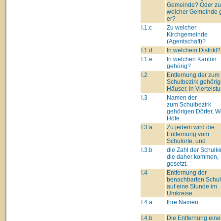
Gemeinde? Oder zu
welcher Gemeinde 
er?
I.1.c
Zu welcher
Kirchgemeinde
(Agentschaft)?
I.1.d
In welchem Distrikt?
I.1.e
In welchen Kanton
gehörig?
I.2
Entfernung der zum
Schulbezirk gehöri
Häuser. In Viertelst
I.3
Namen der
zum Schulbezirk
gehörigen Dörfer, We
Höfe.
I.3.a
Zu jedem wird die
Entfernung vom
Schulorte, und
I.3.b
die Zahl der Schulki
die daher kommen,
gesetzt.
I.4
Entfernung der
benachbarten Schu
auf eine Stunde im
Umkreise.
I.4.a
Ihre Namen.
I.4.b
Die Entfernung eine