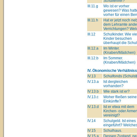
Schullehrer?
III.11.g
Wo ist er vorher
gewesen? Was hatte
vorher für einen Ber
III.11.h
Hat er jetzt noch ne
dem Lehramte ande
Verrichtungen? Wel
III.12
Schulkinder. Wie vie
Kinder besuchen
überhaupt die Schu
III.12.a
Im Winter.
(Knaben/Mädchen)
III.12.b
Im Sommer.
(Knaben/Mädchen)
IV. Ökonomische Verhältniss
IV.13
Schulfonds (Schulsti
IV.13.a
Ist dergleichen
vorhanden?
IV.13.b
Wie stark ist er?
IV.13.c
Woher fließen seine
Einkünfte?
IV.13.d
Ist er etwa mit dem
Kirchen- oder Arme
vereinigt?
IV.14
Schulgeld. Ist eines
eingeführt? Welche
IV.15
Schulhaus.
IV.15.a
Dessen Zustand, ne