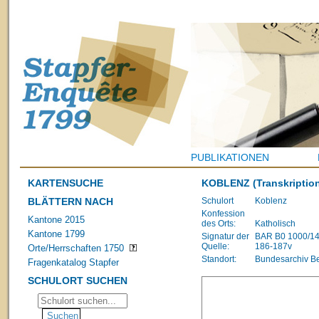
PUBLIKATIONEN
KARTENSUCHE
KOBLENZ
(Transkription
BLÄTTERN NACH
Schulort
Koblenz
Konfession
Kantone 2015
des Orts:
Katholisch
Kantone 1799
Signatur der
BAR B0 1000/1483
Quelle:
186-187v
Orte/Herrschaften 1750
Standort:
Bundesarchiv B
Fragenkatalog Stapfer
SCHULORT SUCHEN