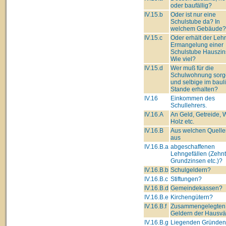
oder baufällig?
IV.15.b
Oder ist nur eine
Schulstube da? In
welchem Gebäude?
IV.15.c
Oder erhält der Lehre
Ermangelung einer
Schulstube Hauszin
Wie viel?
IV.15.d
Wer muß für die
Schulwohnung sorg
und selbige im baul
Stande erhalten?
IV.16
Einkommen des
Schullehrers.
IV.16.A
An Geld, Getreide, 
Holz etc.
IV.16.B
Aus welchen Quell
aus
IV.16.B.a
abgeschaffenen
Lehngefällen (Zehnt
Grundzinsen etc.)?
IV.16.B.b
Schulgeldern?
IV.16.B.c
Stiftungen?
IV.16.B.d
Gemeindekassen?
IV.16.B.e
Kirchengütern?
IV.16.B.f
Zusammengelegten
Geldern der Hausvä
IV.16.B.g
Liegenden Gründe