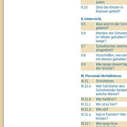
jeden.
II.10
Sind die Kinder in
Klassen geteilt?
II. Unterricht.
II.5
Was wird in der Sch
gelehrt?
II.6
Werden die Schulen
im Winter gehalten?
lange?
II.7
Schulbücher, welch
eingeführt?
II.8
Vorschriften, wie wi
mit diesen gehalten
II.9
Wie lange dauert täg
die Schule?
III. Personal-Verhältnisse.
III.11
Schullehrer.
III.11.a
Wer hat bisher den
Schulmeister bestell
welche Weise?
III.11.b
Wie heißt er?
III.11.c
Wo ist er her?
III.11.d
Wie alt?
III.11.e
Hat er Familie? Wie 
Kinder?
III.11.f
Wie lang ist er