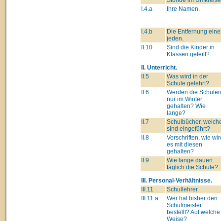
I.4.a
Ihre Namen.
I.4.b
Die Entfernung eine
jeden.
II.10
Sind die Kinder in
Klassen geteilt?
II. Unterricht.
II.5
Was wird in der
Schule gelehrt?
II.6
Werden die Schule
nur im Winter
gehalten? Wie
lange?
II.7
Schulbücher, welch
sind eingeführt?
II.8
Vorschriften, wie wir
es mit diesen
gehalten?
II.9
Wie lange dauert
täglich die Schule?
III. Personal-Verhältnisse.
III.11
Schullehrer.
III.11.a
Wer hat bisher den
Schulmeister
bestellt? Auf welche
Weise?