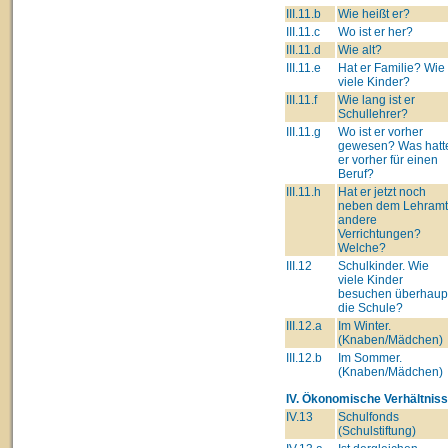
III.11.b
Wie heißt er?
III.11.c
Wo ist er her?
III.11.d
Wie alt?
III.11.e
Hat er Familie? Wie
viele Kinder?
III.11.f
Wie lang ist er
Schullehrer?
III.11.g
Wo ist er vorher
gewesen? Was hatt
er vorher für einen
Beruf?
III.11.h
Hat er jetzt noch
neben dem Lehram
andere
Verrichtungen?
Welche?
III.12
Schulkinder. Wie
viele Kinder
besuchen überhaup
die Schule?
III.12.a
Im Winter.
(Knaben/Mädchen)
III.12.b
Im Sommer.
(Knaben/Mädchen)
IV. Ökonomische Verhältniss
IV.13
Schulfonds
(Schulstiftung)