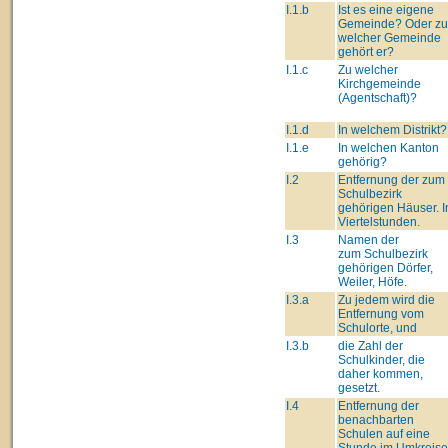
I.1.b
Ist es eine eigene
Gemeinde? Oder zu
welcher Gemeinde
gehört er?
I.1.c
Zu welcher
Kirchgemeinde
(Agentschaft)?
I.1.d
In welchem Distrikt?
I.1.e
In welchen Kanton
gehörig?
I.2
Entfernung der zum
Schulbezirk
gehörigen Häuser. I
Viertelstunden.
I.3
Namen der
zum Schulbezirk
gehörigen Dörfer,
Weiler, Höfe.
I.3.a
Zu jedem wird die
Entfernung vom
Schulorte, und
I.3.b
die Zahl der
Schulkinder, die
daher kommen,
gesetzt.
I.4
Entfernung der
benachbarten
Schulen auf eine
Stunde im Umkreise