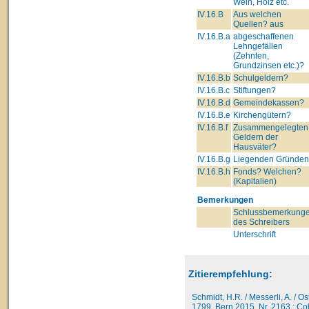
Wein, Holz etc.
IV.16.B
Aus welchen
Quellen? aus
IV.16.B.a
abgeschaffenen
Lehngefällen
(Zehnten,
Grundzinsen etc.)?
IV.16.B.b
Schulgeldern?
IV.16.B.c
Stiftungen?
IV.16.B.d
Gemeindekassen?
IV.16.B.e
Kirchengütern?
IV.16.B.f
Zusammengelegten
Geldern der
Hausväter?
IV.16.B.g
Liegenden Gründe
IV.16.B.h
Fonds? Welchen?
(Kapitalien)
Bemerkungen
Schlussbemerkung
des Schreibers
Unterschrift
Zitierempfehlung:
Schmidt, H.R. / Messerli, A. / O
1799, Bern 2015, Nr. 2163 : Col