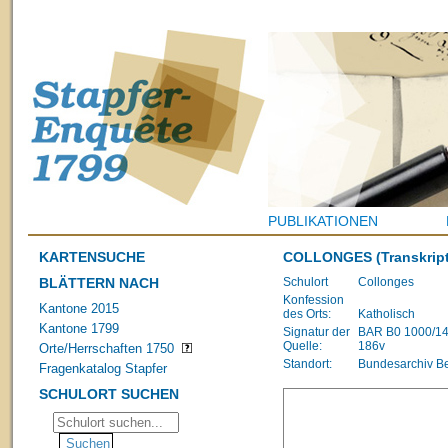
PUBLIKATIONEN
KARTENSUCHE
COLLONGES
(Transkrip
BLÄTTERN NACH
Schulort
Collonges
Konfession
Kantone 2015
des Orts:
Katholisch
Kantone 1799
Signatur der
BAR B0 1000/1483
Quelle:
186v
Orte/Herrschaften 1750
Standort:
Bundesarchiv B
Fragenkatalog Stapfer
SCHULORT SUCHEN