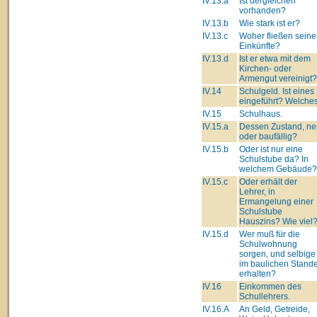
IV.13.a
Ist dergleichen
vorhanden?
IV.13.b
Wie stark ist er?
IV.13.c
Woher fließen seine
Einkünfte?
IV.13.d
Ist er etwa mit dem
Kirchen- oder
Armengut vereinigt?
IV.14
Schulgeld. Ist eines
eingeführt? Welche
IV.15
Schulhaus.
IV.15.a
Dessen Zustand, ne
oder baufällig?
IV.15.b
Oder ist nur eine
Schulstube da? In
welchem Gebäude?
IV.15.c
Oder erhält der
Lehrer, in
Ermangelung einer
Schulstube
Hauszins? Wie viel
IV.15.d
Wer muß für die
Schulwohnung
sorgen, und selbige
im baulichen Stand
erhalten?
IV.16
Einkommen des
Schullehrers.
IV.16.A
An Geld, Getreide,