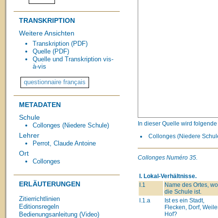
TRANSKRIPTION
Weitere Ansichten
Transkription (PDF)
Quelle (PDF)
Quelle und Transkription vis-
à-vis
METADATEN
Schule
In dieser Quelle wird folgend
Collonges (Niedere Schule)
Lehrer
Collonges (Niedere Schule
Perrot, Claude Antoine
Ort
Collonges Numéro 35.
Collonges
I. Lokal-Verhältnisse.
ERLÄUTERUNGEN
I.1
Name des Ortes, wo
die Schule ist.
Zitierrichtlinien
I.1.a
Ist es ein Stadt,
Editionsregeln
Flecken, Dorf, Weiler
Hof?
Bedienungsanleitung (Video)