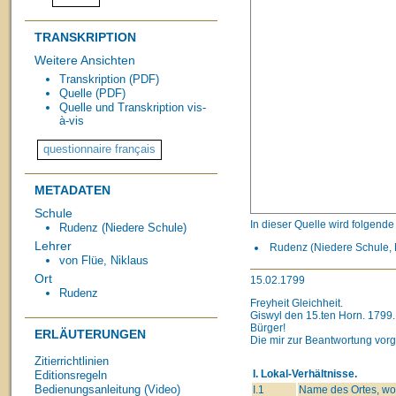
TRANSKRIPTION
Weitere Ansichten
Transkription (PDF)
Quelle (PDF)
Quelle und Transkription vis-
à-vis
METADATEN
Schule
In dieser Quelle wird folgend
Rudenz (Niedere Schule)
Lehrer
Rudenz (Niedere Schule, 
von Flüe, Niklaus
Ort
15.02.1799
Rudenz
Freyheit Gleichheit.
Giswyl den 15.ten Horn. 1799.
Bürger!
ERLÄUTERUNGEN
Die mir zur Beantwortung vor
Zitierrichtlinien
I. Lokal-Verhältnisse.
Editionsregeln
Bedienungsanleitung (Video)
I.1
Name des Ortes, wo