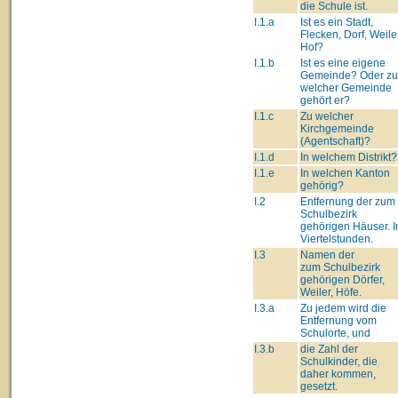
die Schule ist.
I.1.a
Ist es ein Stadt,
Flecken, Dorf, Weiler
Hof?
I.1.b
Ist es eine eigene
Gemeinde? Oder zu
welcher Gemeinde
gehört er?
I.1.c
Zu welcher
Kirchgemeinde
(Agentschaft)?
I.1.d
In welchem Distrikt?
I.1.e
In welchen Kanton
gehörig?
I.2
Entfernung der zum
Schulbezirk
gehörigen Häuser. I
Viertelstunden.
I.3
Namen der
zum Schulbezirk
gehörigen Dörfer,
Weiler, Höfe.
I.3.a
Zu jedem wird die
Entfernung vom
Schulorte, und
I.3.b
die Zahl der
Schulkinder, die
daher kommen,
gesetzt.