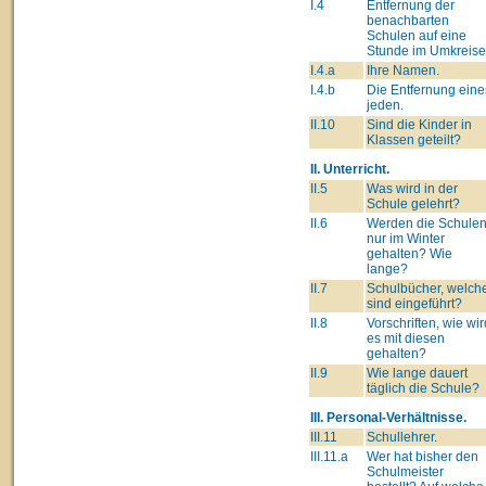
I.4
Entfernung der
benachbarten
Schulen auf eine
Stunde im Umkreise
I.4.a
Ihre Namen.
I.4.b
Die Entfernung eine
jeden.
II.10
Sind die Kinder in
Klassen geteilt?
II. Unterricht.
II.5
Was wird in der
Schule gelehrt?
II.6
Werden die Schule
nur im Winter
gehalten? Wie
lange?
II.7
Schulbücher, welch
sind eingeführt?
II.8
Vorschriften, wie wir
es mit diesen
gehalten?
II.9
Wie lange dauert
täglich die Schule?
III. Personal-Verhältnisse.
III.11
Schullehrer.
III.11.a
Wer hat bisher den
Schulmeister