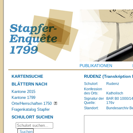
PUBLIKATIONEN
KARTENSUCHE
RUDENZ
(Transkription 
BLÄTTERN NACH
Schulort
Rudenz
Konfession
Kantone 2015
des Orts:
Katholisch
Kantone 1799
Signatur der
BAR B0 1000/1483
Quelle:
176v
Orte/Herrschaften 1750
Standort:
Bundesarchiv B
Fragenkatalog Stapfer
SCHULORT SUCHEN