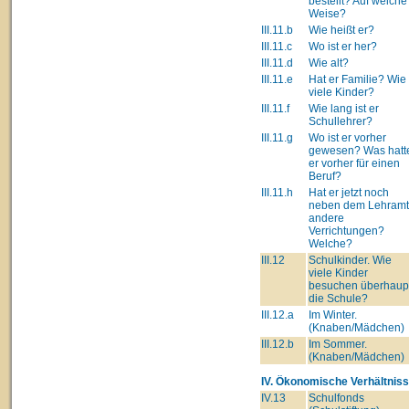
bestellt? Auf welche
Weise?
III.11.b
Wie heißt er?
III.11.c
Wo ist er her?
III.11.d
Wie alt?
III.11.e
Hat er Familie? Wie
viele Kinder?
III.11.f
Wie lang ist er
Schullehrer?
III.11.g
Wo ist er vorher
gewesen? Was hatt
er vorher für einen
Beruf?
III.11.h
Hat er jetzt noch
neben dem Lehram
andere
Verrichtungen?
Welche?
III.12
Schulkinder. Wie
viele Kinder
besuchen überhaup
die Schule?
III.12.a
Im Winter.
(Knaben/Mädchen)
III.12.b
Im Sommer.
(Knaben/Mädchen)
IV. Ökonomische Verhältniss
IV.13
Schulfonds