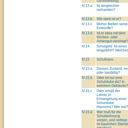
(Schulstiftung)
IV.13.a
Ist dergleichen
vorhanden?
IV.13.b
Wie stark ist er?
IV.13.c
Woher fließen seine
Einkünfte?
IV.13.d
Ist er etwa mit dem
Kirchen- oder
Armengut vereinigt?
IV.14
Schulgeld. Ist eines
eingeführt? Welche
IV.15
Schulhaus.
IV.15.a
Dessen Zustand, ne
oder baufällig?
IV.15.b
Oder ist nur eine
Schulstube da? In
welchem Gebäude?
IV.15.c
Oder erhält der
Lehrer, in
Ermangelung einer
Schulstube
Hauszins? Wie viel
IV.15.d
Wer muß für die
Schulwohnung
sorgen, und selbige
im baulichen Stand
erhalten?