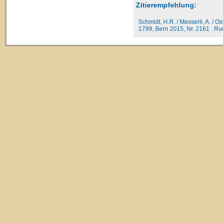
Zitierempfehlung:
Schmidt, H.R. / Messerli, A. / O
1799, Bern 2015, Nr. 2161 : Rud