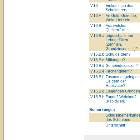
IV.16
Einkommen des
Schullehrers.
IV.16.A
An Geld, Getreide,
Wein, Holz etc.
IV.16.B
Aus welchen
Quellen? aus
IV.16.B.a
abgeschaffenen
Lehngefällen
(Zehnten,
Grundzinsen etc.)?
IV.16.B.b
Schulgeldern?
IV.16.B.c
Stiftungen?
IV.16.B.d
Gemeindekassen?
IV.16.B.e
Kirchengütern?
IV.16.B.f
Zusammengelegten
Geldern der
Hausväter?
IV.16.B.g
Liegenden Gründe
IV.16.B.h
Fonds? Welchen?
(Kapitalien)
Bemerkungen
Schlussbemerkung
des Schreibers
Unterschrift