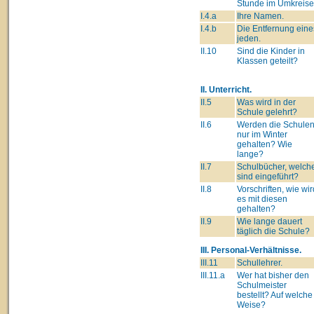
Stunde im Umkreise
I.4.a
Ihre Namen.
I.4.b
Die Entfernung eine
jeden.
II.10
Sind die Kinder in
Klassen geteilt?
II. Unterricht.
II.5
Was wird in der
Schule gelehrt?
II.6
Werden die Schule
nur im Winter
gehalten? Wie
lange?
II.7
Schulbücher, welch
sind eingeführt?
II.8
Vorschriften, wie wir
es mit diesen
gehalten?
II.9
Wie lange dauert
täglich die Schule?
III. Personal-Verhältnisse.
III.11
Schullehrer.
III.11.a
Wer hat bisher den
Schulmeister
bestellt? Auf welche
Weise?