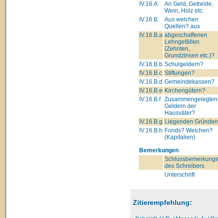
IV.16.A
An Geld, Getreide,
Wein, Holz etc.
IV.16.B
Aus welchen
Quellen? aus
IV.16.B.a
abgeschaffenen
Lehngefällen
(Zehnten,
Grundzinsen etc.)?
IV.16.B.b
Schulgeldern?
IV.16.B.c
Stiftungen?
IV.16.B.d
Gemeindekassen?
IV.16.B.e
Kirchengütern?
IV.16.B.f
Zusammengelegten
Geldern der
Hausväter?
IV.16.B.g
Liegenden Gründe
IV.16.B.h
Fonds? Welchen?
(Kapitalien)
Bemerkungen
Schlussbemerkung
des Schreibers
Unterschrift
Zitierempfehlung: