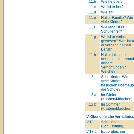
III.11.b
Wie heißt er?
III.11.c
Wo ist er her?
III.11.d
Wie alt?
III.11.e
Hat er Familie? Wie
viele Kinder?
III.11.f
Wie lang ist er
Schullehrer?
III.11.g
Wo ist er vorher
gewesen? Was hatt
er vorher für einen
Beruf?
III.11.h
Hat er jetzt noch
neben dem Lehram
andere
Verrichtungen?
Welche?
III.12
Schulkinder. Wie
viele Kinder
besuchen überhaup
die Schule?
III.12.a
Im Winter.
(Knaben/Mädchen)
III.12.b
Im Sommer.
(Knaben/Mädchen)
IV. Ökonomische Verhältniss
IV.13
Schulfonds
(Schulstiftung)
IV.13.a
Ist dergleichen