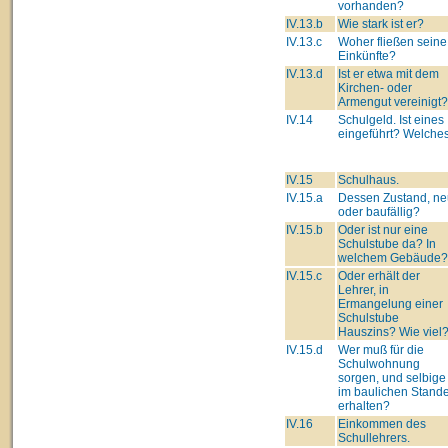
vorhanden?
IV.13.b
Wie stark ist er?
IV.13.c
Woher fließen seine
Einkünfte?
IV.13.d
Ist er etwa mit dem
Kirchen- oder
Armengut vereinigt?
IV.14
Schulgeld. Ist eines
eingeführt? Welche
IV.15
Schulhaus.
IV.15.a
Dessen Zustand, ne
oder baufällig?
IV.15.b
Oder ist nur eine
Schulstube da? In
welchem Gebäude?
IV.15.c
Oder erhält der
Lehrer, in
Ermangelung einer
Schulstube
Hauszins? Wie viel
IV.15.d
Wer muß für die
Schulwohnung
sorgen, und selbige
im baulichen Stand
erhalten?
IV.16
Einkommen des
Schullehrers.