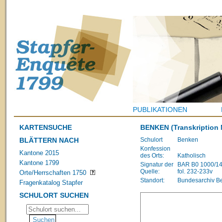
PUBLIKATIONEN
KARTENSUCHE
BENKEN
(Transkription 
BLÄTTERN NACH
Schulort
Benken
Konfession
Kantone 2015
des Orts:
Katholisch
Kantone 1799
Signatur der
BAR B0 1000/148
Quelle:
fol. 232-233v
Orte/Herrschaften 1750
Standort:
Bundesarchiv B
Fragenkatalog Stapfer
SCHULORT SUCHEN