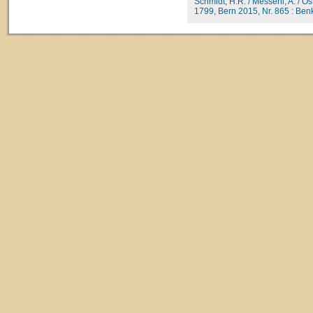
Schmidt, H.R. / Messerli, A. / O
1799, Bern 2015, Nr. 865 : Benk