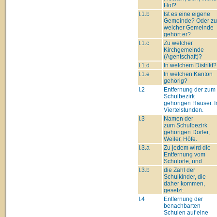
Hof?
I.1.b
Ist es eine eigene
Gemeinde? Oder zu
welcher Gemeinde
gehört er?
I.1.c
Zu welcher
Kirchgemeinde
(Agentschaft)?
I.1.d
In welchem Distrikt?
I.1.e
In welchen Kanton
gehörig?
I.2
Entfernung der zum
Schulbezirk
gehörigen Häuser. I
Viertelstunden.
I.3
Namen der
zum Schulbezirk
gehörigen Dörfer,
Weiler, Höfe.
I.3.a
Zu jedem wird die
Entfernung vom
Schulorte, und
I.3.b
die Zahl der
Schulkinder, die
daher kommen,
gesetzt.
I.4
Entfernung der
benachbarten
Schulen auf eine