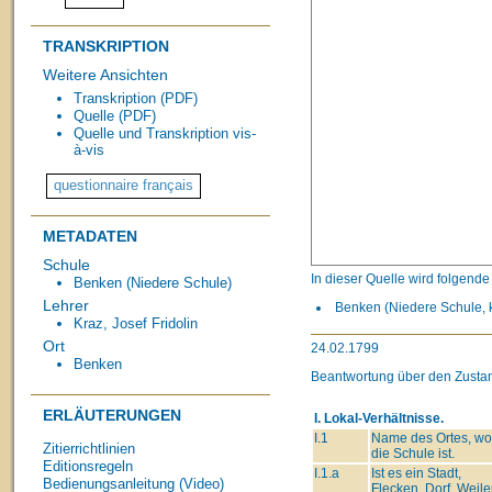
TRANSKRIPTION
Weitere Ansichten
Transkription (PDF)
Quelle (PDF)
Quelle und Transkription vis-
à-vis
METADATEN
Schule
In dieser Quelle wird folgend
Benken (Niedere Schule)
Lehrer
Benken (Niedere Schule, k
Kraz, Josef Fridolin
Ort
24.02.1799
Benken
Beantwortung über den Zustan
ERLÄUTERUNGEN
I. Lokal-Verhältnisse.
I.1
Name des Ortes, wo
Zitierrichtlinien
die Schule ist.
Editionsregeln
I.1.a
Ist es ein Stadt,
Bedienungsanleitung (Video)
Flecken, Dorf, Weiler