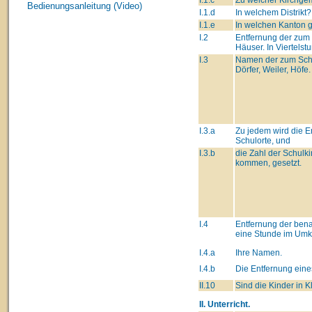
Bedienungsanleitung (Video)
I.1.d
In welchem Distrikt?
I.1.e
In welchen Kanton 
I.2
Entfernung der zum
Häuser. In Viertelst
I.3
Namen der zum Schu
Dörfer, Weiler, Höfe.
I.3.a
Zu jedem wird die 
Schulorte, und
I.3.b
die Zahl der Schulki
kommen, gesetzt.
I.4
Entfernung der ben
eine Stunde im Umk
I.4.a
Ihre Namen.
I.4.b
Die Entfernung eine
II.10
Sind die Kinder in K
II. Unterricht.