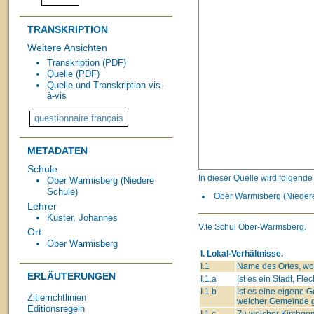
TRANSKRIPTION
Weitere Ansichten
Transkription (PDF)
Quelle (PDF)
Quelle und Transkription vis-
à-vis
METADATEN
Schule
In dieser Quelle wird folgend
Ober Warmisberg (Niedere
Schule)
Ober Warmisberg (Niedere 
Lehrer
Kuster, Johannes
V.te Schul Ober-Warmsberg.
Ort
Ober Warmisberg
I. Lokal-Verhältnisse.
I.1
Name des Ortes, wo 
ERLÄUTERUNGEN
I.1.a
Ist es ein Stadt, Fle
I.1.b
Ist es eine eigene
Zitierrichtlinien
welcher Gemeinde g
Editionsregeln
I.1.c
Zu welcher Kirchge