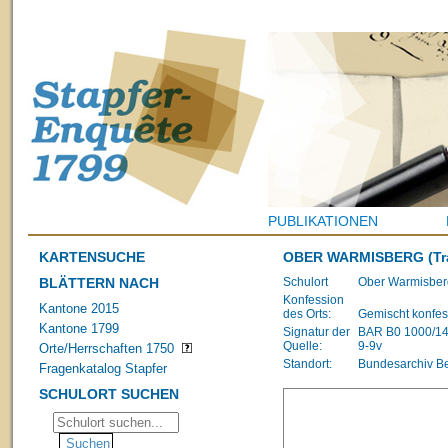
PUBLIKATIONEN
KARTENSUCHE
OBER WARMISBERG
(Tr
BLÄTTERN NACH
Schulort
Ober Warmisber
Konfession
Kantone 2015
des Orts:
Gemischt konfes
Kantone 1799
Signatur der
BAR B0 1000/1483
Quelle:
9-9v
Orte/Herrschaften 1750
Standort:
Bundesarchiv B
Fragenkatalog Stapfer
SCHULORT SUCHEN