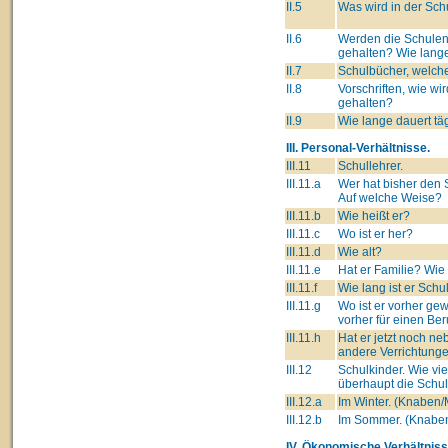
II.5
Was wird in der Sch
II.6
Werden die Schulen
gehalten? Wie lang
II.7
Schulbücher, welche
II.8
Vorschriften, wie wi
gehalten?
II.9
Wie lange dauert tä
III. Personal-Verhältnisse.
III.11
Schullehrer.
III.11.a
Wer hat bisher den 
Auf welche Weise?
III.11.b
Wie heißt er?
III.11.c
Wo ist er her?
III.11.d
Wie alt?
III.11.e
Hat er Familie? Wie
III.11.f
Wie lang ist er Schu
III.11.g
Wo ist er vorher ge
vorher für einen Ber
III.11.h
Hat er jetzt noch n
andere Verrichtung
III.12
Schulkinder. Wie vi
überhaupt die Schu
III.12.a
Im Winter. (Knaben
III.12.b
Im Sommer. (Knabe
IV. Ökonomische Verhältniss