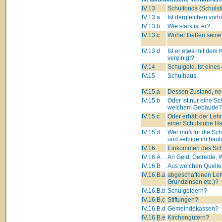
IV.13
Schulfonds (Schulsti
IV.13.a
Ist dergleichen vor
IV.13.b
Wie stark ist er?
IV.13.c
Woher fließen seine
IV.13.d
Ist er etwa mit dem
vereinigt?
IV.14
Schulgeld. Ist eine
IV.15
Schulhaus.
IV.15.a
Dessen Zustand, neu
IV.15.b
Oder ist nur eine Sc
welchem Gebäude?
IV.15.c
Oder erhält der Leh
einer Schulstube Ha
IV.15.d
Wer muß für die Sc
und selbige im baul
IV.16
Einkommen des Schu
IV.16.A
An Geld, Getreide, W
IV.16.B
Aus welchen Quelle
IV.16.B.a
abgeschaffenen Leh
Grundzinsen etc.)?
IV.16.B.b
Schulgeldern?
IV.16.B.c
Stiftungen?
IV.16.B.d
Gemeindekassen?
IV.16.B.e
Kirchengütern?