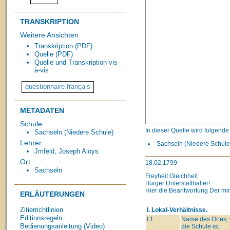
TRANSKRIPTION
Weitere Ansichten
Transkription (PDF)
Quelle (PDF)
Quelle und Transkription vis-
à-vis
METADATEN
Schule
In dieser Quelle wird folgend
Sachseln (Niedere Schule)
Lehrer
Sachseln (Niedere Schule,
Jmfeld, Joseph Aloys
Ort
18.02.1799
Sachseln
Freyheit Gleichheit
Bürger Unterstatthalter!
Hier die Beantwortung Der mi
ERLÄUTERUNGEN
Zitierrichtlinien
I. Lokal-Verhältnisse.
Editionsregeln
I.1
Name des Ortes,
Bedienungsanleitung (Video)
die Schule ist.