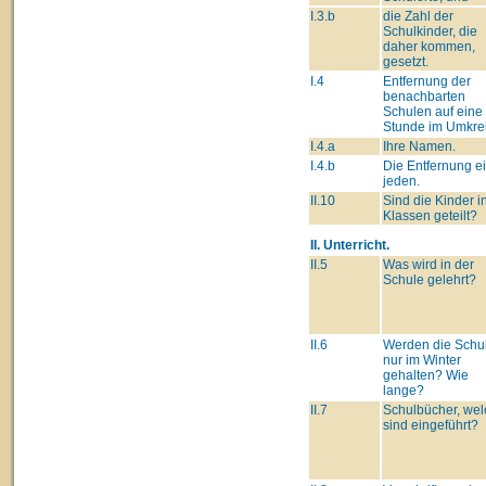
I.3.b
die Zahl der
Schulkinder, die
daher kommen,
gesetzt.
I.4
Entfernung der
benachbarten
Schulen auf eine
Stunde im Umkre
I.4.a
Ihre Namen.
I.4.b
Die Entfernung e
jeden.
II.10
Sind die Kinder i
Klassen geteilt?
II. Unterricht.
II.5
Was wird in der
Schule gelehrt?
II.6
Werden die Schu
nur im Winter
gehalten? Wie
lange?
II.7
Schulbücher, we
sind eingeführt?