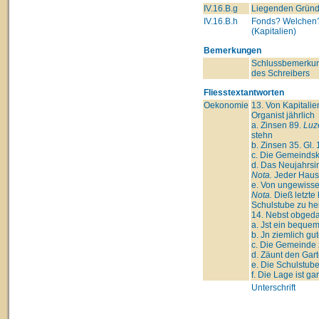
IV.16.B.g
Liegenden Grün
IV.16.B.h
Fonds? Welchen
(Kapitalien)
Bemerkungen
Schlussbemerku
des Schreibers
Fliesstextantworten
Oekonomie
13. Von Kapitalie
Organist jährlich
a. Zinsen 89.
Luz
stehn
b. Zinsen 35. Gl. 
c. Die Gemeindska
d. Das Neujahrsin
Nota.
Jeder Haush
e. Von ungewissen
Nota.
Dieß letzte 
Schulstube zu he
14. Nebst obgeda
a. Jst ein beque
b. Jn ziemlich gu
c. Die Gemeinde 
d. Zäunt den Gart
e. Die Schulstub
f. Die Lage ist g
Unterschrift