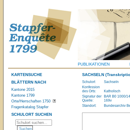
PUBLIKATIONEN
KARTENSUCHE
SACHSELN
(Transkripti
BLÄTTERN NACH
Schulort
Sachseln
Konfession
Kantone 2015
des Orts:
Katholisch
Kantone 1799
Signatur der
BAR B0 1000/1483
Quelle:
169v
Orte/Herrschaften 1750
Standort:
Bundesarchiv B
Fragenkatalog Stapfer
SCHULORT SUCHEN