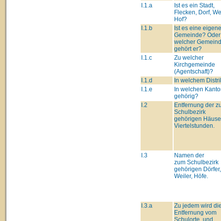
I.1.a
Ist es ein Stadt,
Flecken, Dorf, Wei
Hof?
I.1.b
Ist es eine eigen
Gemeinde? Oder
welcher Gemein
gehört er?
I.1.c
Zu welcher
Kirchgemeinde
(Agentschaft)?
I.1.d
In welchem Distri
I.1.e
In welchen Kant
gehörig?
I.2
Entfernung der 
Schulbezirk
gehörigen Häuser
Viertelstunden.
I.3
Namen der
zum Schulbezirk
gehörigen Dörfer,
Weiler, Höfe.
I.3.a
Zu jedem wird di
Entfernung vom
Schulorte, und