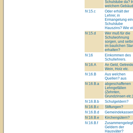
Schulstube da? I
welchem Gebäu
IV.15.c
Oder erhält der
Lehrer, in
Ermangelung ein
Schulstube
Hauszins? Wie vi
IV.15.d
Wer muß für die
Schulwohnung
sorgen, und selb
im baulichen Sta
erhalten?
IV.16
Einkommen des
Schullehrers.
IV.16.A
An Geld, Getreide
Wein, Holz etc.
IV.16.B
Aus welchen
Quellen? aus
IV.16.B.a
abgeschaffenen
Lehngefällen
(Zehnten,
Grundzinsen etc.
IV.16.B.b
Schulgeldern?
IV.16.B.c
Stiftungen?
IV.16.B.d
Gemeindekasse
IV.16.B.e
Kirchengütern?
IV.16.B.f
Zusammengeleg
Geldern der
Hausväter?