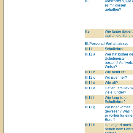
II.8
Vorschriften, wie 
es mit diesen
gehalten?
II.9
Wie lange dauert
täglich die Schul
III. Personal-Verhältnisse.
III.11
Schullehrer.
III.11.a
Wer hat bisher d
Schulmeister
bestellt? Auf wel
Weise?
III.11.b
Wie heißt er?
III.11.c
Wo ist er her?
III.11.d
Wie alt?
III.11.e
Hat er Familie? 
viele Kinder?
III.11.f
Wie lang ist er
Schullehrer?
III.11.g
Wo ist er vorher
gewesen? Was ha
er vorher für eine
Beruf?
III.11.h
Hat er jetzt noch
neben dem Lehr