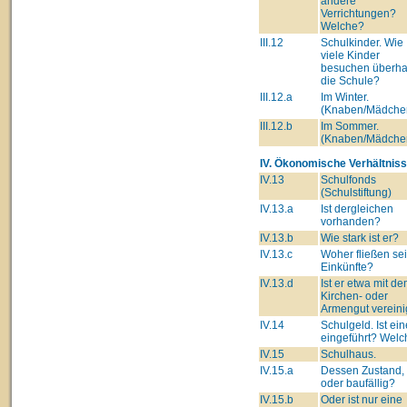
andere
Verrichtungen?
Welche?
III.12
Schulkinder. Wie
viele Kinder
besuchen überha
die Schule?
III.12.a
Im Winter.
(Knaben/Mädche
III.12.b
Im Sommer.
(Knaben/Mädche
IV. Ökonomische Verhältniss
IV.13
Schulfonds
(Schulstiftung)
IV.13.a
Ist dergleichen
vorhanden?
IV.13.b
Wie stark ist er?
IV.13.c
Woher fließen se
Einkünfte?
IV.13.d
Ist er etwa mit d
Kirchen- oder
Armengut vereini
IV.14
Schulgeld. Ist ei
eingeführt? Wel
IV.15
Schulhaus.
IV.15.a
Dessen Zustand,
oder baufällig?
IV.15.b
Oder ist nur eine