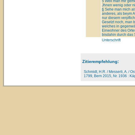
5 Weil man mir gemei
Jhnen wenig oder ni
6
Sehe man mich also
anderes, als beym A
nur diesem verpflich
Gesetzt noch, man be
welches in gegenwä
Einwohner des Orte
bisdahin durch das 
Unterschrift
Zitierempfehlung:
Schmidt, H.R. / Messerli, A. / O
1799, Bern 2015, Nr. 1936 : Kägi