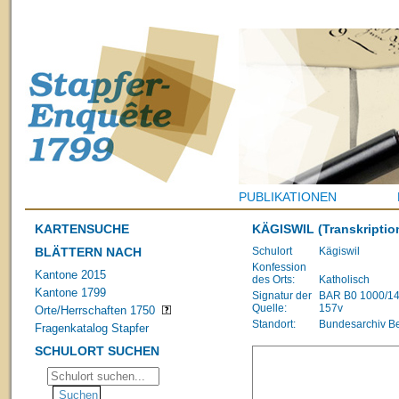
PUBLIKATIONEN
KARTENSUCHE
KÄGISWIL
(Transkriptio
BLÄTTERN NACH
Schulort
Kägiswil
Konfession
Kantone 2015
des Orts:
Katholisch
Kantone 1799
Signatur der
BAR B0 1000/1483
Quelle:
157v
Orte/Herrschaften 1750
Standort:
Bundesarchiv B
Fragenkatalog Stapfer
SCHULORT SUCHEN