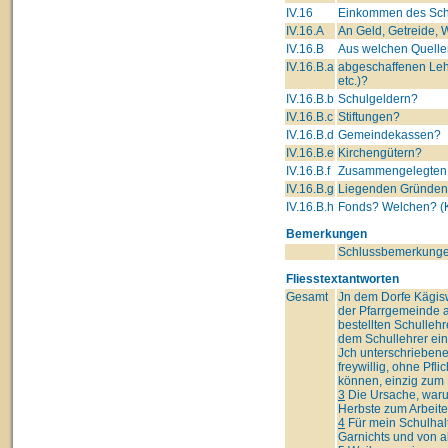
IV.16
Einkommen des Schu
IV.16.A
An Geld, Getreide, W
IV.16.B
Aus welchen Quelle
IV.16.B.a
abgeschaffenen Leh
etc.)?
IV.16.B.b
Schulgeldern?
IV.16.B.c
Stiftungen?
IV.16.B.d
Gemeindekassen?
IV.16.B.e
Kirchengütern?
IV.16.B.f
Zusammengelegten 
IV.16.B.g
Liegenden Gründe
IV.16.B.h
Fonds? Welchen? (K
Bemerkungen
Schlussbemerkunge
Fliesstextantworten
Gesamt
Jn dem Dorfe Kägisw
der Pfarrgemeinde a
bestellten Schullehr
dem Schullehrer ei
Jch unterschriebene
freywillig, ohne Pf
können, einzig zum N
3
Die Ursache, warum
Herbste zum Arbeit
4
Für mein Schulhal
Garnichts und von 