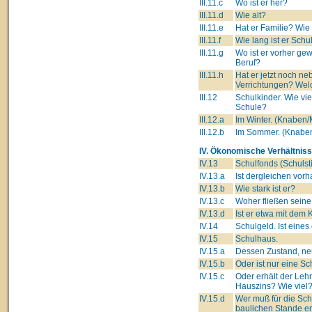
III.11.c
Wo ist er her?
III.11.d
Wie alt?
III.11.e
Hat er Familie? Wie
III.11.f
Wie lang ist er Schu
III.11.g
Wo ist er vorher ge
Beruf?
III.11.h
Hat er jetzt noch 
Verrichtungen? Wel
III.12
Schulkinder. Wie vi
Schule?
III.12.a
Im Winter. (Knaben
III.12.b
Im Sommer. (Knabe
IV. Ökonomische Verhältniss
IV.13
Schulfonds (Schulsti
IV.13.a
Ist dergleichen vor
IV.13.b
Wie stark ist er?
IV.13.c
Woher fließen seine
IV.13.d
Ist er etwa mit dem 
IV.14
Schulgeld. Ist eine
IV.15
Schulhaus.
IV.15.a
Dessen Zustand, neu
IV.15.b
Oder ist nur eine 
IV.15.c
Oder erhält der Leh
Hauszins? Wie viel
IV.15.d
Wer muß für die Sc
baulichen Stande e