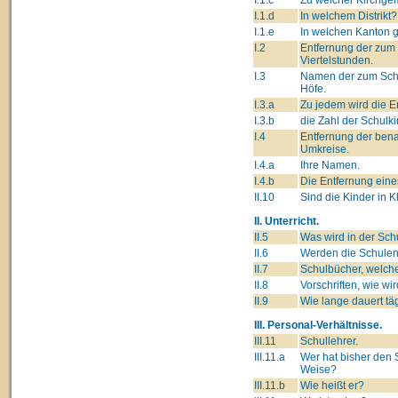
I.1.d
In welchem Distrikt?
I.1.e
In welchen Kanton 
I.2
Entfernung der zum 
Viertelstunden.
I.3
Namen der zum Schul
Höfe.
I.3.a
Zu jedem wird die E
I.3.b
die Zahl der Schulk
I.4
Entfernung der ben
Umkreise.
I.4.a
Ihre Namen.
I.4.b
Die Entfernung eine
II.10
Sind die Kinder in K
II. Unterricht.
II.5
Was wird in der Sch
II.6
Werden die Schulen
II.7
Schulbücher, welche
II.8
Vorschriften, wie wi
II.9
Wie lange dauert tä
III. Personal-Verhältnisse.
III.11
Schullehrer.
III.11.a
Wer hat bisher den 
Weise?
III.11.b
Wie heißt er?