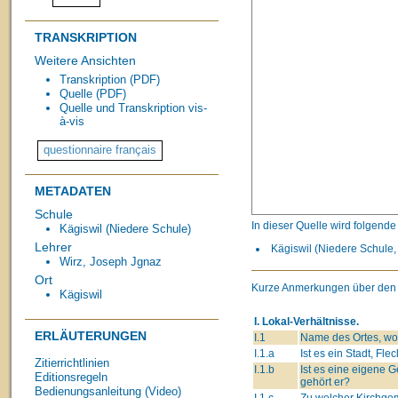
TRANSKRIPTION
Weitere Ansichten
Transkription (PDF)
Quelle (PDF)
Quelle und Transkription vis-
à-vis
METADATEN
Schule
In dieser Quelle wird folgend
Kägiswil (Niedere Schule)
Lehrer
Kägiswil (Niedere Schule, 
Wirz, Joseph Jgnaz
Ort
Kurze Anmerkungen über den 
Kägiswil
I. Lokal-Verhältnisse.
ERLÄUTERUNGEN
I.1
Name des Ortes, wo 
I.1.a
Ist es ein Stadt, Fle
Zitierrichtlinien
I.1.b
Ist es eine eigene
Editionsregeln
gehört er?
Bedienungsanleitung (Video)
I.1.c
Zu welcher Kirchge