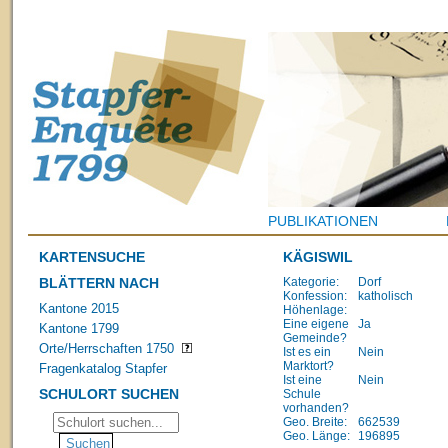
PUBLIKATIONEN
KARTENSUCHE
KÄGISWIL
BLÄTTERN NACH
Kategorie:
Dorf
Konfession:
katholisch
Kantone 2015
Höhenlage:
Eine eigene
Ja
Kantone 1799
Gemeinde?
Orte/Herrschaften 1750
Ist es ein
Nein
Marktort?
Fragenkatalog Stapfer
Ist eine
Nein
SCHULORT SUCHEN
Schule
vorhanden?
Geo. Breite:
662539
Geo. Länge:
196895