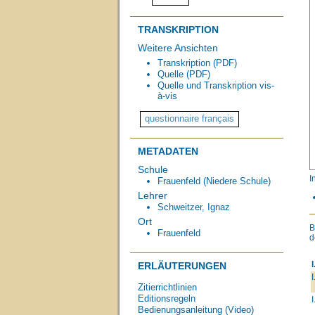
TRANSKRIPTION
Weitere Ansichten
Transkription (PDF)
Quelle (PDF)
Quelle und Transkription vis-
à-vis
METADATEN
Schule
I
Frauenfeld (Niedere Schule)
Lehrer
Schweitzer, Ignaz
Ort
Frauenfeld
d
I
ERLÄUTERUNGEN
I
Zitierrichtlinien
Editionsregeln
I
Bedienungsanleitung (Video)