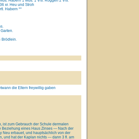
Mütt. Habern 1 Mütt. 1 Vrtl. Roggen 2 Vrtl.
36 xr. Heu und Stroh
tl. Habern **
s.
 Garten.
 Brödlein.
wann die Eltern freywillig gaben
n, ist zum Gebrauch der Schule dermalen
e Beziehung eines Haus Zinses — Nach der
y Neu erbauet, und hauptsächlich von der
n, und hat der Kaplan nichts — dann 3 fl. am