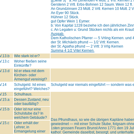
||[Seite 3] * a. An Zehenden 4 Mütt. 2 Vrtl. Kernen 2 
Gerstenn 2 Vrtl. Erbs-Bohnen 12 Saum. Wein 12 fl. 
An Grundzinsen 23 Mütt. 2 Vrtl. Kernen 10 Mütt. 2 Vr
An Eyer 90 Stück.
Hühner 12 Stück.
gut Opfer Wein 1 Eymer.
b: Von Kapital 1228 beziehe ich den jährlichen Zinn
c. An Legaten u: Grund Stücken nichts als ein Kraut
Ausgab.
Dem Katholischen Pfarrer — 5 Vrling Kernen. und 4
der St:
Michäels
pfrund — 1/2 Vrtl: Kernen.
der St:
Agatha
pfrund — 2 Vrtl: 3 Vrlg Kernen
Summa
4 1/2 Vrtel Kernen.
V.13.b
Wie stark ist er?
V.13.c
Woher fließen seine
Einkünfte?
V.13.d
Ist er etwa mit dem
Kirchen- oder
Armengut vereinigt?
V.14
Schulgeld. Ist eines
Schulgeld war niemals eingeführt — sondern was et
eingeführt? Welches?
V.15
Schulhaus.
V.15.a
Dessen Zustand, neu
oder baufällig?
V.15.b
Oder ist nur eine
Schulstube da? In
welchem Gebäude?
Das Pfrundhaus, so wie die übrigen Kapläne habe
V.15.c
Oder erhält der
gewiedmet — mit einer Schule Stube, folgsam ohn
Lehrer, in
1sten grossen Feuers Brunst Anno 1771 den 19 Jul
Ermangelung einer
kathol: Gemeinde daselbst, besorgt. und unterhalte