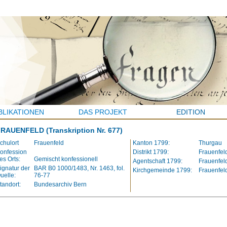
BLIKATIONEN
DAS PROJEKT
EDITION
FRAUENFELD
(Transkription Nr. 677)
chulort
Frauenfeld
Kanton 1799:
Thurgau
onfession
Distrikt 1799:
Frauenfel
es Orts:
Gemischt konfessionell
Agentschaft 1799:
Frauenfel
ignatur der
BAR B0 1000/1483, Nr. 1463, fol.
Kirchgemeinde 1799:
Frauenfel
uelle:
76-77
tandort:
Bundesarchiv Bern