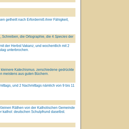
en getheilt nach Erforderniß ihrer Fähigkeit,
, Schreiben, die Ortographie, die 4
Species
der
it der Herbst Vakanz, und wochentlich mit 2
stag unterbrochen.
e kleinere Katechismus. zerschiedene gedrückte
ften meistens aus guten Büchern.
ormittags, und 2 Nachmittags nämlich von 9 bis 11
 Kleinen Räthen von der Katholischen Gemeinde
r kathol: deutschen Schulpfrund daselbst.