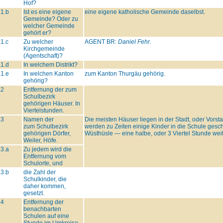
Hof?
.1.b
Ist es eine eigene
eine eigene katholische Gemeinde daselbst.
Gemeinde? Oder zu
welcher Gemeinde
gehört er?
.1.c
Zu welcher
AGENT BR:
Daniel Fehr.
Kirchgemeinde
(Agentschaft)?
.1.d
In welchem Distrikt?
.1.e
In welchen Kanton
zum Kanton Thurgäu gehörig.
gehörig?
.2
Entfernung der zum
Schulbezirk
gehörigen Häuser. In
Viertelstunden.
.3
Namen der
Die meisten Häuser liegen in der Stadt, oder Vors
zum Schulbezirk
werden zu Zeiten einige Kinder in die Schule gesc
gehörigen Dörfer,
Wüsthüsle — eine halbe, oder 3 Viertel Stunde weit 
Weiler, Höfe.
.3.a
Zu jedem wird die
Entfernung vom
Schulorte, und
.3.b
die Zahl der
Schulkinder, die
daher kommen,
gesetzt.
.4
Entfernung der
benachbarten
Schulen auf eine
Stunde im Umkreise.