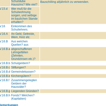
Schulstube
Bauschilling alljährlich zu verwenden.
Hauszins? Wie viel?
V.15.d
Wer muß für die
Schulwohnung
sorgen, und selbige
im baulichen Stande
erhalten?
V.16
Einkommen des
Schullehrers.
V.16.A
An Geld, Getreide,
Wein, Holz etc.
V.16.B
Aus welchen
Quellen? aus
V.16.B.a
abgeschaffenen
Lehngefällen
(Zehnten,
Grundzinsen etc.)?
V.16.B.b
Schulgeldern?
V.16.B.c
Stiftungen?
V.16.B.d
Gemeindekassen?
V.16.B.e
Kirchengütern?
V.16.B.f
Zusammengelegten
Geldern der
Hausväter?
V.16.B.g
Liegenden Gründen?
V.16.B.h
Fonds? Welchen?
(Kapitalien)
Bemerkungen