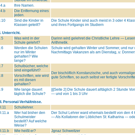
.4.a
Ihre Namen.
.4.b
Die Entfernung eines
jeden.
I.10
Sind die Kinder in
Die Schule Kinder sind auch meist in 3 oder 4 Klass
Klassen geteilt?
und ihres Fortgangs im Studiern
I. Unterricht.
I.5
Was wird in der
Darinn wird gelehret die Christliche Lehre — Lesen
Schule gelehrt?
Arithmetik.
I.6
Werden die Schulen
Schule wird gehalten Winter und Sommer, und nur m
nur im Winter
Nachmittags Vakanzen als am Dienstag, u: Donner
gehalten? Wie
lange?
I.7
Schulbücher, welche
sind eingeführt?
Der bischöflich Konstanzische, und auch vormalig
I.8
Vorschriften, wie wird
gute Schriften, so auch selbst ver fertigte Vorschri
es mit diesen
gehalten?
I.9
Wie lange dauert
||[Seite 2] Die Schule dauert alltäglich 2 Stunde V
täglich die Schule?
— und von 1 bis 3 Uhr
II. Personal-Verhältnisse.
II.11
Schullehrer.
II.11.a
Wer hat bisher den
Der Schul Lehrer ward ehemals bestellt von den 4
Schulmeister
— Als Kollatoren der Löblichen St: Katharina — ode
bestellt? Auf welche
Weise?
II.11.b
Wie heißt er?
Jgnaz Schweitzer