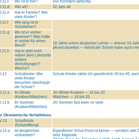
II.11.c
Wo ist er her?
von Konstanz gebürtig.
II.11.d
Wie alt?
52 Jahr alt
II.11.e
Hat er Familie? Wie
viele Kinder?
II.11.f
Wie lang ist er
Schullehrer?
II.11.g
Wo ist er vorher
gewesen? Was hatte
er vorher für einen
18 Jahre schon deutscher Lehrer — ehevor 10 Jah
Beruf?
pfrund daselbst — Nebst der Schule habe auch mein
II.11.h
Hat er jetzt noch
neben dem Lehramte
andere
Verrichtungen?
Welche?
II.12
Schulkinder. Wie
Schule Kinder zähle ich gewöhnlich 30 bis 40, auc
viele Kinder
besuchen überhaupt
die Schule?
II.12.a
Im Winter.
Jm Winter Knaben — 16 bis 20
(Knaben/Mädchen)
Mädchen — 16 bis 20.
II.12.b
Im Sommer.
Jm Sommer fast eben so viele.
(Knaben/Mädchen)
IV. Ökonomische Verhältnisse.
V.13
Schulfonds
(Schulstiftung)
V.13.a
Ist dergleichen
Eigentlicher Schul-Fond ist keiner — sondern alle G
vorhanden?
sind, folgende