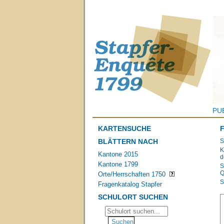
PU
KARTENSUCHE
BLÄTTERN NACH
S
K
Kantone 2015
d
Kantone 1799
S
Q
Orte/Herrschaften 1750
S
Fragenkatalog Stapfer
SCHULORT SUCHEN