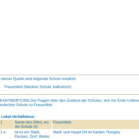
n dieser Quelle wird folgende Schule erwähnt:
Frauenfeld (Niedere Schule, katholisch)
BEANTWORTUNG
Der Fragen über den Zustand der Schulen, Von mir Ends Unters
eutschen Schule zu Frauenfeld.
. Lokal-Verhältnisse.
.1
Name des Ortes, wo
Frauenfeld.
die Schule ist.
.1.a
Ist es ein Stadt,
Stadt, und Haupt Ort im Kanton Thurgäu.
Flecken, Dorf, Weiler,