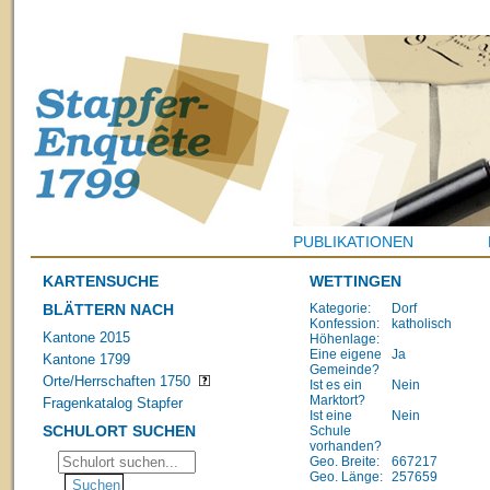
PUBLIKATIONEN
KARTENSUCHE
WETTINGEN
BLÄTTERN NACH
Kategorie:
Dorf
Konfession:
katholisch
Kantone 2015
Höhenlage:
Eine eigene
Ja
Kantone 1799
Gemeinde?
Orte/Herrschaften 1750
Ist es ein
Nein
Marktort?
Fragenkatalog Stapfer
Ist eine
Nein
SCHULORT SUCHEN
Schule
vorhanden?
Geo. Breite:
667217
Geo. Länge:
257659