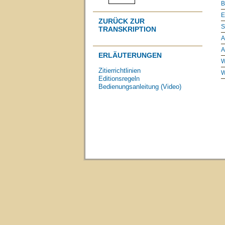
B
E
ZURÜCK ZUR
S
TRANSKRIPTION
A
A
ERLÄUTERUNGEN
W
Zitierrichtlinien
W
Editionsregeln
Bedienungsanleitung (Video)