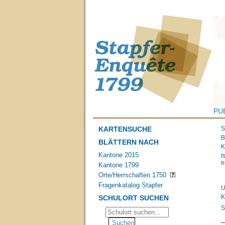
PU
KARTENSUCHE
S
B
BLÄTTERN NACH
K
Kantone 2015
I
e
Kantone 1799
Orte/Herrschaften 1750
Fragenkatalog Stapfer
U
K
SCHULORT SUCHEN
S