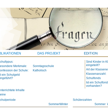
BLIKATIONEN
DAS PROJEKT
EDITION
chultypus:
Sind Kinder in K
eingeteilt?
esondere Merkmale:
Sonntagsschule
Art der Klassene
onfession der Schule:
Katholisch
Klassenanzahl:
st ein Schulgeld
ingeführt?
Schulfonds
Ist ein Schulfond
vorhanden?
nterrichtete Inhalte
eine
chulperiode
Schülerzahlen
Sommer
Winter
Sommer