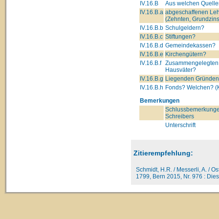
IV.16.B
Aus welchen Quelle
IV.16.B.a
abgeschaffenen Leh
(Zehnten, Grundzins
IV.16.B.b
Schulgeldern?
IV.16.B.c
Stiftungen?
IV.16.B.d
Gemeindekassen?
IV.16.B.e
Kirchengütern?
IV.16.B.f
Zusammengelegten 
Hausväter?
IV.16.B.g
Liegenden Gründe
IV.16.B.h
Fonds? Welchen? (K
Bemerkungen
Schlussbemerkunge
Schreibers
Unterschrift
Zitierempfehlung:
Schmidt, H.R. / Messerli, A. / O
1799, Bern 2015, Nr. 976 : Dies