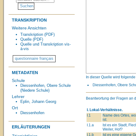
TRANSKRIPTION
Weitere Ansichten
Transkription (PDF)
Quelle (PDF)
Quelle und Transkription vis-
à-vis
METADATEN
In dieser Quelle wird folgend
Schule
Diessenhofen, Obere Schul
Diessenhofen, Obere Schule
(Niedere Schule)
Lehrer
Beantwortung der Fragen an d
Eplin, Johann Georg
Ort
I. Lokal-Verhältnisse.
Diessenhofen
I.1
Name des Ortes, wo
ist.
I.1.a
Ist es ein Stadt, Flec
ERLÄUTERUNGEN
Weiler, Hof?
I.1.b
Ist es eine eigene