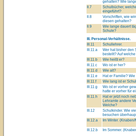
gehalten? Wie lang
II.7
Schulbücher, welch
eingeführt?
II.8
Vorschriften, wie wir
diesen gehalten?
II.9
Wie lange dauert täg
Schule?
III. Personal-Verhältnisse.
III.11
Schullehrer.
III.11.a
Wer hat bisher den 
bestellt? Auf welch
III.11.b
Wie heißt er?
III.11.c
Wo ist er her?
III.11.d
Wie alt?
III.11.e
Hat er Familie? Wie
III.11.f
Wie lang ist er Schu
III.11.g
Wo ist er vorher g
hatte er vorher für 
III.11.h
Hat er jetzt noch n
Lehramte andere Ve
Welche?
III.12
Schulkinder. Wie vie
besuchen überhaupt
III.12.a
Im Winter. (Knaben
III.12.b
Im Sommer. (Knabe