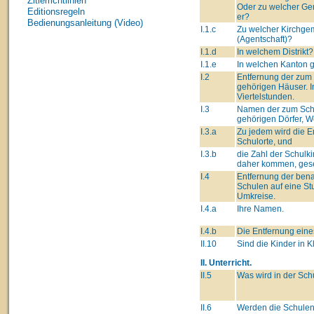
Zitierrichtlinien
Oder zu welcher Ge
Editionsregeln
er?
Bedienungsanleitung (Video)
I.1.c
Zu welcher Kirchge
(Agentschaft)?
I.1.d
In welchem Distrikt?
I.1.e
In welchen Kanton 
I.2
Entfernung der zum
gehörigen Häuser. I
Viertelstunden.
I.3
Namen der zum Sch
gehörigen Dörfer, We
I.3.a
Zu jedem wird die 
Schulorte, und
I.3.b
die Zahl der Schulki
daher kommen, gese
I.4
Entfernung der ben
Schulen auf eine St
Umkreise.
I.4.a
Ihre Namen.
I.4.b
Die Entfernung eine
II.10
Sind die Kinder in K
II. Unterricht.
II.5
Was wird in der Sch
II.6
Werden die Schulen