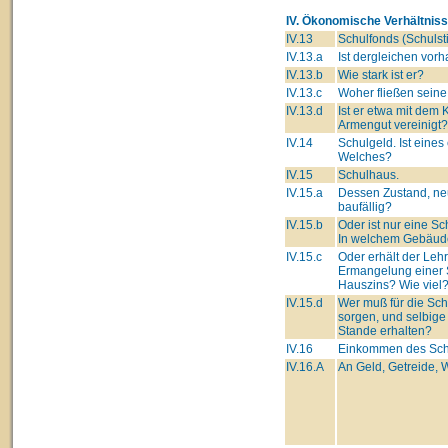
IV. Ökonomische Verhältniss
IV.13
Schulfonds (Schulsti
IV.13.a
Ist dergleichen vor
IV.13.b
Wie stark ist er?
IV.13.c
Woher fließen seine
IV.13.d
Ist er etwa mit dem 
Armengut vereinigt?
IV.14
Schulgeld. Ist eines
Welches?
IV.15
Schulhaus.
IV.15.a
Dessen Zustand, ne
baufällig?
IV.15.b
Oder ist nur eine S
In welchem Gebäu
IV.15.c
Oder erhält der Lehre
Ermangelung einer 
Hauszins? Wie viel
IV.15.d
Wer muß für die Sc
sorgen, und selbige
Stande erhalten?
IV.16
Einkommen des Schu
IV.16.A
An Geld, Getreide, W