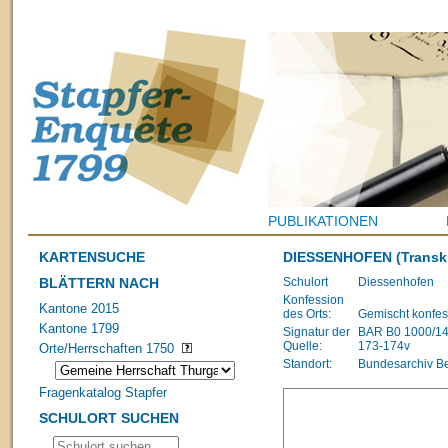
PUBLIKATIONEN
KARTENSUCHE
DIESSENHOFEN
(Transk
BLÄTTERN NACH
Schulort
Diessenhofen
Konfession
Kantone 2015
des Orts:
Gemischt konfes
Kantone 1799
Signatur der
BAR B0 1000/1483
Quelle:
173-174v
Orte/Herrschaften 1750
Standort:
Bundesarchiv B
Fragenkatalog Stapfer
SCHULORT SUCHEN