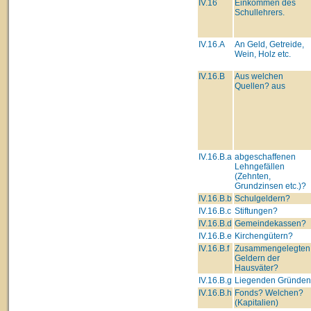
IV.16
Einkommen des
Schullehrers.
IV.16.A
An Geld, Getreide,
Wein, Holz etc.
IV.16.B
Aus welchen
Quellen? aus
IV.16.B.a
abgeschaffenen
Lehngefällen
(Zehnten,
Grundzinsen etc.)?
IV.16.B.b
Schulgeldern?
IV.16.B.c
Stiftungen?
IV.16.B.d
Gemeindekassen?
IV.16.B.e
Kirchengütern?
IV.16.B.f
Zusammengelegten
Geldern der
Hausväter?
IV.16.B.g
Liegenden Gründe
IV.16.B.h
Fonds? Welchen?
(Kapitalien)