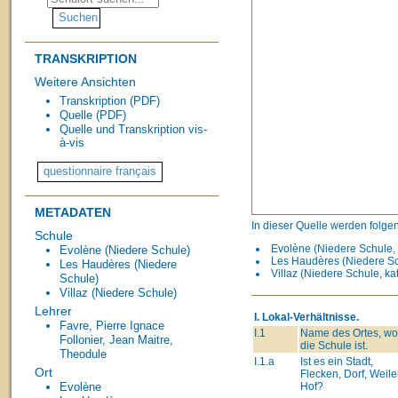
TRANSKRIPTION
Weitere Ansichten
Transkription (PDF)
Quelle (PDF)
Quelle und Transkription vis-
à-vis
METADATEN
In dieser Quelle werden folge
Schule
Evolène (Niedere Schule, 
Evolène (Niedere Schule)
Les Haudères (Niedere Sc
Les Haudères (Niedere
Villaz (Niedere Schule, ka
Schule)
Villaz (Niedere Schule)
Lehrer
I. Lokal-Verhältnisse.
Favre, Pierre Ignace
I.1
Name des Ortes, wo
Follonier, Jean
Maitre,
die Schule ist.
Theodule
I.1.a
Ist es ein Stadt,
Ort
Flecken, Dorf, Weiler
Hof?
Evolène