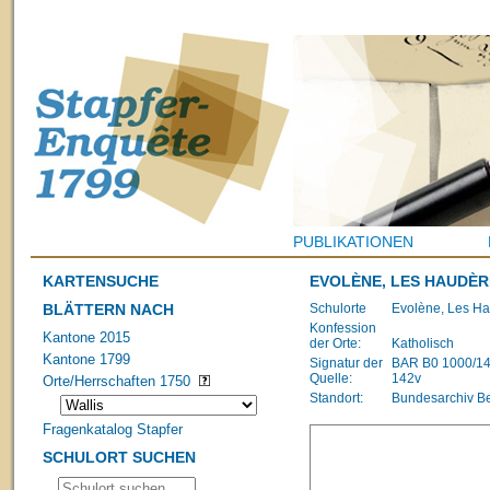
PUBLIKATIONEN
KARTENSUCHE
EVOLÈNE, LES HAUDÈR
BLÄTTERN NACH
Schulorte
Evolène, Les Ha
Konfession
Kantone 2015
der Orte:
Katholisch
Kantone 1799
Signatur der
BAR B0 1000/1483
Quelle:
142v
Orte/Herrschaften 1750
Standort:
Bundesarchiv B
Fragenkatalog Stapfer
SCHULORT SUCHEN