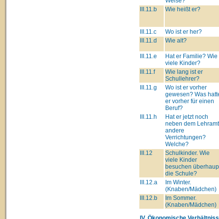
Weise?
III.11.b
Wie heißt er?
III.11.c
Wo ist er her?
III.11.d
Wie alt?
III.11.e
Hat er Familie? Wie
viele Kinder?
III.11.f
Wie lang ist er
Schullehrer?
III.11.g
Wo ist er vorher
gewesen? Was hatt
er vorher für einen
Beruf?
III.11.h
Hat er jetzt noch
neben dem Lehram
andere
Verrichtungen?
Welche?
III.12
Schulkinder. Wie
viele Kinder
besuchen überhaup
die Schule?
III.12.a
Im Winter.
(Knaben/Mädchen)
III.12.b
Im Sommer.
(Knaben/Mädchen)
IV. Ökonomische Verhältniss