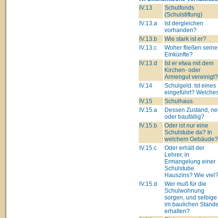
IV.13
Schulfonds
(Schulstiftung)
IV.13.a
Ist dergleichen
vorhanden?
IV.13.b
Wie stark ist er?
IV.13.c
Woher fließen seine
Einkünfte?
IV.13.d
Ist er etwa mit dem
Kirchen- oder
Armengut vereinigt?
IV.14
Schulgeld. Ist eines
eingeführt? Welche
IV.15
Schulhaus.
IV.15.a
Dessen Zustand, ne
oder baufällig?
IV.15.b
Oder ist nur eine
Schulstube da? In
welchem Gebäude?
IV.15.c
Oder erhält der
Lehrer, in
Ermangelung einer
Schulstube
Hauszins? Wie viel
IV.15.d
Wer muß für die
Schulwohnung
sorgen, und selbige
im baulichen Stand
erhalten?