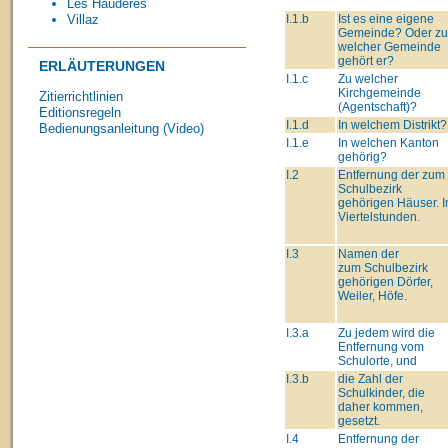
Les Haudères
I.1.b
Ist es eine eigene
Villaz
Gemeinde? Oder zu
welcher Gemeinde
gehört er?
ERLÄUTERUNGEN
I.1.c
Zu welcher
Kirchgemeinde
Zitierrichtlinien
(Agentschaft)?
Editionsregeln
I.1.d
In welchem Distrikt?
Bedienungsanleitung (Video)
I.1.e
In welchen Kanton
gehörig?
I.2
Entfernung der zum
Schulbezirk
gehörigen Häuser. I
Viertelstunden.
I.3
Namen der
zum Schulbezirk
gehörigen Dörfer,
Weiler, Höfe.
I.3.a
Zu jedem wird die
Entfernung vom
Schulorte, und
I.3.b
die Zahl der
Schulkinder, die
daher kommen,
gesetzt.
I.4
Entfernung der