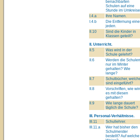
benachbarten
Schulen auf eine
Stunde im Umkreise
I.4.a
Ihre Namen.
I.4.b
Die Entfernung eine
jeden.
II.10
Sind die Kinder in
Klassen geteilt?
II. Unterricht.
II.5
Was wird in der
Schule gelehrt?
II.6
Werden die Schule
nur im Winter
gehalten? Wie
lange?
II.7
Schulbücher, welch
sind eingeführt?
II.8
Vorschriften, wie wir
es mit diesen
gehalten?
II.9
Wie lange dauert
täglich die Schule?
III. Personal-Verhältnisse.
III.11
Schullehrer.
III.11.a
Wer hat bisher den
Schulmeister
bestellt? Auf welche