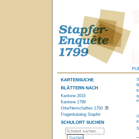
PU
KARTENSUCHE
S
B
BLÄTTERN NACH
K
Kantone 2015
I
e
Kantone 1799
Orte/Herrschaften 1750
Fragenkatalog Stapfer
U
K
SCHULORT SUCHEN
S