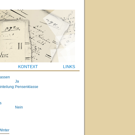
KONTEXT
LINKS
lassen
Ja
inteilung:
Pensenklasse
s
Nein
Winter