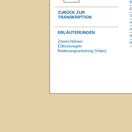
B
E
ZURÜCK ZUR
S
TRANSKRIPTION
A
A
ERLÄUTERUNGEN
W
Zitierrichtlinien
W
Editionsregeln
Bedienungsanleitung (Video)