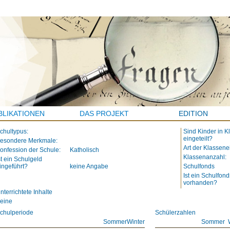
BLIKATIONEN
DAS PROJEKT
EDITION
chultypus:
Sind Kinder in K
eingeteilt?
esondere Merkmale:
Art der Klassene
onfession der Schule:
Katholisch
Klassenanzahl:
st ein Schulgeld
ingeführt?
keine Angabe
Schulfonds
Ist ein Schulfond
vorhanden?
nterrichtete Inhalte
eine
chulperiode
Schülerzahlen
Sommer
Winter
Sommer