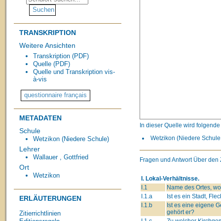
TRANSKRIPTION
Weitere Ansichten
Transkription (PDF)
Quelle (PDF)
Quelle und Transkription vis-
à-vis
METADATEN
In dieser Quelle wird folgend
Schule
Wetzikon (Niedere Schule,
Wetzikon (Niedere Schule)
Lehrer
Wallauer , Gottfried
Fragen und Antwort Über den 
Ort
Wetzikon
I. Lokal-Verhältnisse.
I.1
Name des Ortes, wo 
I.1.a
Ist es ein Stadt, Fle
ERLÄUTERUNGEN
I.1.b
Ist es eine eigene
gehört er?
Zitierrichtlinien
I.1.c
Zu welcher Kirchge