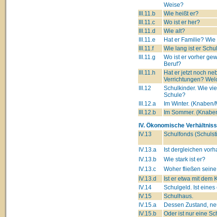
Weise?
III.11.b
Wie heißt er?
III.11.c
Wo ist er her?
III.11.d
Wie alt?
III.11.e
Hat er Familie? Wie
III.11.f
Wie lang ist er Schu
III.11.g
Wo ist er vorher ge
Beruf?
III.11.h
Hat er jetzt noch 
Verrichtungen? Wel
III.12
Schulkinder. Wie vi
Schule?
III.12.a
Im Winter. (Knaben
III.12.b
Im Sommer. (Knabe
IV. Ökonomische Verhältniss
IV.13
Schulfonds (Schulsti
IV.13.a
Ist dergleichen vor
IV.13.b
Wie stark ist er?
IV.13.c
Woher fließen seine
IV.13.d
Ist er etwa mit dem 
IV.14
Schulgeld. Ist eine
IV.15
Schulhaus.
IV.15.a
Dessen Zustand, neu
IV.15.b
Oder ist nur eine 