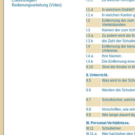
Editionsregeln
Bedienungsanleitung (Video)
I.1.d
In welchem Distrikt?
I.1.e
In welchen Kanton 
I.2
Entfernung der zum 
Viertelstunden.
I.3
Namen der zum Schul
I.3.a
Zu jedem wird die E
I.3.b
die Zahl der Schulk
I.4
Entfernung der ben
Umkreise.
I.4.a
Ihre Namen.
I.4.b
Die Entfernung eine
II.10
Sind die Kinder in K
II. Unterricht.
II.5
Was wird in der Sch
II.6
Werden die Schulen
II.7
Schulbücher, welche
II.8
Vorschriften, wie wi
II.9
Wie lange dauert tä
III. Personal-Verhältnisse.
III.11
Schullehrer.
III.11.a
Wer hat bisher den 