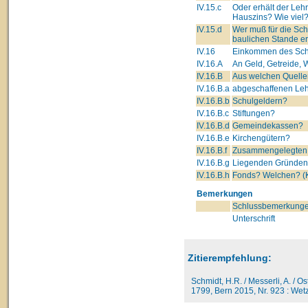
IV.15.c
Oder erhält der Leh
Hauszins? Wie viel
IV.15.d
Wer muß für die Sc
baulichen Stande e
IV.16
Einkommen des Schu
IV.16.A
An Geld, Getreide, W
IV.16.B
Aus welchen Quelle
IV.16.B.a
abgeschaffenen Lehn
IV.16.B.b
Schulgeldern?
IV.16.B.c
Stiftungen?
IV.16.B.d
Gemeindekassen?
IV.16.B.e
Kirchengütern?
IV.16.B.f
Zusammengelegten 
IV.16.B.g
Liegenden Gründe
IV.16.B.h
Fonds? Welchen? (K
Bemerkungen
Schlussbemerkunge
Unterschrift
Zitierempfehlung:
Schmidt, H.R. / Messerli, A. / O
1799, Bern 2015, Nr. 923 : Wetzi