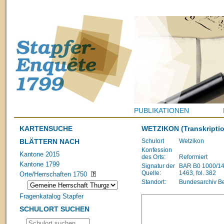
PUBLIKATIONEN
KARTENSUCHE
WETZIKON
(Transkriptio
BLÄTTERN NACH
Schulort
Wetzikon
Konfession
Kantone 2015
des Orts:
Reformiert
Kantone 1799
Signatur der
BAR B0 1000/148
Quelle:
1463, fol. 382
Orte/Herrschaften 1750
Standort:
Bundesarchiv B
Fragenkatalog Stapfer
SCHULORT SUCHEN