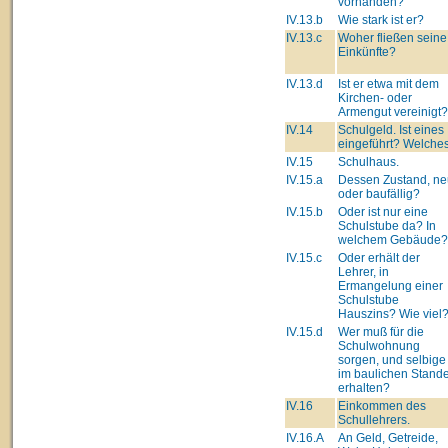
vorhanden?
IV.13.b
Wie stark ist er?
IV.13.c
Woher fließen seine
Einkünfte?
IV.13.d
Ist er etwa mit dem
Kirchen- oder
Armengut vereinigt?
IV.14
Schulgeld. Ist eines
eingeführt? Welche
IV.15
Schulhaus.
IV.15.a
Dessen Zustand, ne
oder baufällig?
IV.15.b
Oder ist nur eine
Schulstube da? In
welchem Gebäude?
IV.15.c
Oder erhält der
Lehrer, in
Ermangelung einer
Schulstube
Hauszins? Wie viel
IV.15.d
Wer muß für die
Schulwohnung
sorgen, und selbige
im baulichen Stand
erhalten?
IV.16
Einkommen des
Schullehrers.
IV.16.A
An Geld, Getreide,