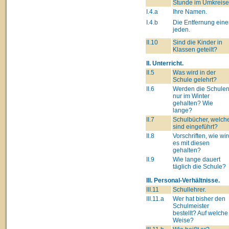
Stunde im Umkreise
I.4.a
Ihre Namen.
I.4.b
Die Entfernung eine
jeden.
II.10
Sind die Kinder in
Klassen geteilt?
II. Unterricht.
II.5
Was wird in der
Schule gelehrt?
II.6
Werden die Schule
nur im Winter
gehalten? Wie
lange?
II.7
Schulbücher, welch
sind eingeführt?
II.8
Vorschriften, wie wir
es mit diesen
gehalten?
II.9
Wie lange dauert
täglich die Schule?
III. Personal-Verhältnisse.
III.11
Schullehrer.
III.11.a
Wer hat bisher den
Schulmeister
bestellt? Auf welche
Weise?