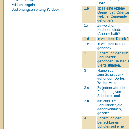
Zitierrichtlinien
Hof?
Editionsregeln
I.1.b
Ist es eine eigene
Bedienungsanleitung (Video)
Gemeinde? Oder zu
welcher Gemeinde
gehört er?
I.1.c
Zu welcher
Kirchgemeinde
(Agentschaft)?
I.1.d
In welchem Distrikt?
I.1.e
In welchen Kanton
gehörig?
I.2
Entfernung der zum
Schulbezirk
gehörigen Häuser. I
Viertelstunden.
I.3
Namen der
zum Schulbezirk
gehörigen Dörfer,
Weiler, Höfe.
I.3.a
Zu jedem wird die
Entfernung vom
Schulorte, und
I.3.b
die Zahl der
Schulkinder, die
daher kommen,
gesetzt.
I.4
Entfernung der
benachbarten
Schulen auf eine