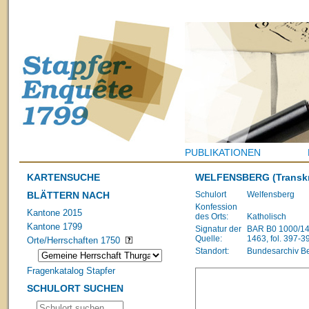
PUBLIKATIONEN
KARTENSUCHE
WELFENSBERG
(Transkr
BLÄTTERN NACH
Schulort
Welfensberg
Konfession
Kantone 2015
des Orts:
Katholisch
Kantone 1799
Signatur der
BAR B0 1000/148
Quelle:
1463, fol. 397-3
Orte/Herrschaften 1750
Standort:
Bundesarchiv B
Fragenkatalog Stapfer
SCHULORT SUCHEN