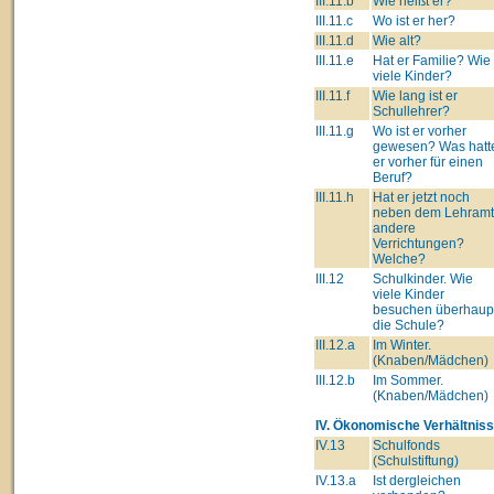
III.11.b
Wie heißt er?
III.11.c
Wo ist er her?
III.11.d
Wie alt?
III.11.e
Hat er Familie? Wie
viele Kinder?
III.11.f
Wie lang ist er
Schullehrer?
III.11.g
Wo ist er vorher
gewesen? Was hatt
er vorher für einen
Beruf?
III.11.h
Hat er jetzt noch
neben dem Lehram
andere
Verrichtungen?
Welche?
III.12
Schulkinder. Wie
viele Kinder
besuchen überhaup
die Schule?
III.12.a
Im Winter.
(Knaben/Mädchen)
III.12.b
Im Sommer.
(Knaben/Mädchen)
IV. Ökonomische Verhältniss
IV.13
Schulfonds
(Schulstiftung)
IV.13.a
Ist dergleichen