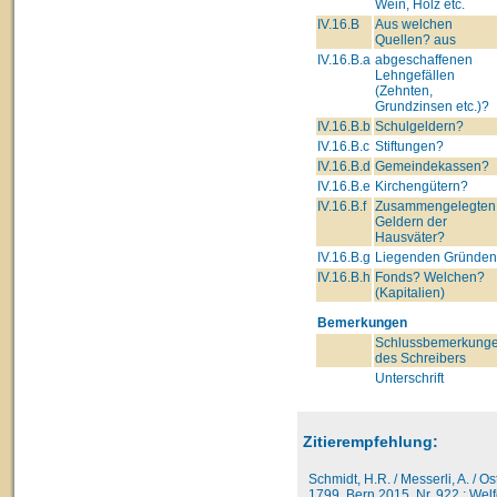
Wein, Holz etc.
IV.16.B
Aus welchen
Quellen? aus
IV.16.B.a
abgeschaffenen
Lehngefällen
(Zehnten,
Grundzinsen etc.)?
IV.16.B.b
Schulgeldern?
IV.16.B.c
Stiftungen?
IV.16.B.d
Gemeindekassen?
IV.16.B.e
Kirchengütern?
IV.16.B.f
Zusammengelegten
Geldern der
Hausväter?
IV.16.B.g
Liegenden Gründe
IV.16.B.h
Fonds? Welchen?
(Kapitalien)
Bemerkungen
Schlussbemerkung
des Schreibers
Unterschrift
Zitierempfehlung:
Schmidt, H.R. / Messerli, A. / O
1799, Bern 2015, Nr. 922 : Welf