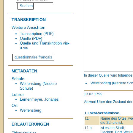
TRANSKRIPTION
Weitere Ansichten
Transkription (PDF)
Quelle (PDF)
Quelle und Transkription vis-
à-vis
METADATEN
In dieser Quelle wird folgend
Schule
Welfensberg (Niedere Schu
Welfensberg (Niedere
Schule)
13.02.1799
Lehrer
Lemenmeyer, Johanes
Antwort Uber den Zustand der
Ort
Welfensberg
I. Lokal-Verhältnisse.
I.1
Name des Ortes, wo
die Schule ist.
ERLÄUTERUNGEN
I.1.a
Ist es ein Stadt,
Flecken, Dorf, Weiler