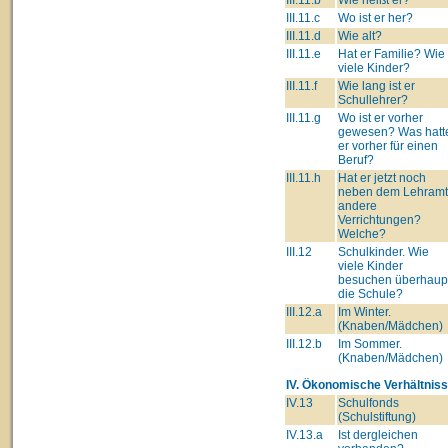
III.11.c
Wo ist er her?
III.11.d
Wie alt?
III.11.e
Hat er Familie? Wie
viele Kinder?
III.11.f
Wie lang ist er
Schullehrer?
III.11.g
Wo ist er vorher
gewesen? Was hatt
er vorher für einen
Beruf?
III.11.h
Hat er jetzt noch
neben dem Lehram
andere
Verrichtungen?
Welche?
III.12
Schulkinder. Wie
viele Kinder
besuchen überhaup
die Schule?
III.12.a
Im Winter.
(Knaben/Mädchen)
III.12.b
Im Sommer.
(Knaben/Mädchen)
IV. Ökonomische Verhältniss
IV.13
Schulfonds
(Schulstiftung)
IV.13.a
Ist dergleichen