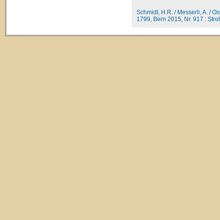
Schmidt, H.R. / Messerli, A. / O
1799, Bern 2015, Nr. 917 : Stroh