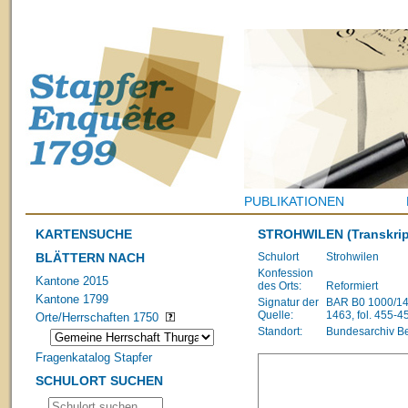
PUBLIKATIONEN
KARTENSUCHE
STROHWILEN
(Transkrip
BLÄTTERN NACH
Schulort
Strohwilen
Konfession
Kantone 2015
des Orts:
Reformiert
Kantone 1799
Signatur der
BAR B0 1000/148
Quelle:
1463, fol. 455-4
Orte/Herrschaften 1750
Standort:
Bundesarchiv B
Fragenkatalog Stapfer
SCHULORT SUCHEN