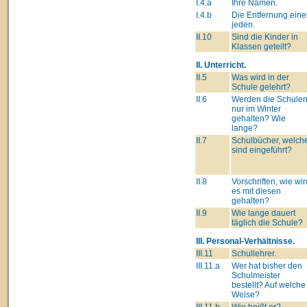
I.4.a
Ihre Namen.
I.4.b
Die Entfernung eine
jeden.
II.10
Sind die Kinder in
Klassen geteilt?
II. Unterricht.
II.5
Was wird in der
Schule gelehrt?
II.6
Werden die Schule
nur im Winter
gehalten? Wie
lange?
II.7
Schulbücher, welch
sind eingeführt?
II.8
Vorschriften, wie wir
es mit diesen
gehalten?
II.9
Wie lange dauert
täglich die Schule?
III. Personal-Verhältnisse.
III.11
Schullehrer.
III.11.a
Wer hat bisher den
Schulmeister
bestellt? Auf welche
Weise?
III.11.b
Wie heißt er?