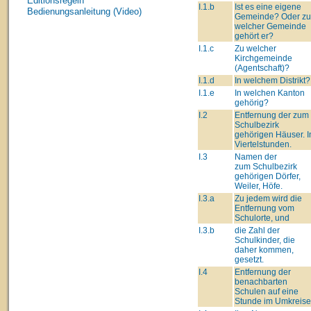
Editionsregeln
I.1.b
Ist es eine eigene
Bedienungsanleitung (Video)
Gemeinde? Oder zu
welcher Gemeinde
gehört er?
I.1.c
Zu welcher
Kirchgemeinde
(Agentschaft)?
I.1.d
In welchem Distrikt?
I.1.e
In welchen Kanton
gehörig?
I.2
Entfernung der zum
Schulbezirk
gehörigen Häuser. I
Viertelstunden.
I.3
Namen der
zum Schulbezirk
gehörigen Dörfer,
Weiler, Höfe.
I.3.a
Zu jedem wird die
Entfernung vom
Schulorte, und
I.3.b
die Zahl der
Schulkinder, die
daher kommen,
gesetzt.
I.4
Entfernung der
benachbarten
Schulen auf eine
Stunde im Umkreise