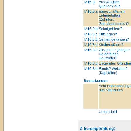
IV.16.B
Aus welchen
Quellen? aus
IV.16.B.a
abgeschaffenen
Lehngefällen
(Zehnten,
Grundzinsen etc.)?
IV.16.B.b
Schulgeldern?
IV.16.B.c
Stiftungen?
IV.16.B.d
Gemeindekassen?
IV.16.B.e
Kirchengütern?
IV.16.B.f
Zusammengelegten
Geldern der
Hausväter?
IV.16.B.g
Liegenden Gründe
IV.16.B.h
Fonds? Welchen?
(Kapitalien)
Bemerkungen
Schlussbemerkung
des Schreibers
Unterschrift
Zitierempfehlung: