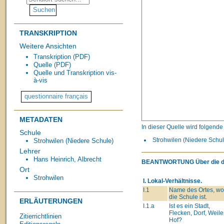
TRANSKRIPTION
Weitere Ansichten
Transkription (PDF)
Quelle (PDF)
Quelle und Transkription vis-
à-vis
METADATEN
In dieser Quelle wird folgend
Schule
Strohwilen (Niedere Schule
Strohwilen (Niedere Schule)
Lehrer
Hans Heinrich, Albrecht
BEANTWORTUNG
Über die 
Ort
Strohwilen
I. Lokal-Verhältnisse.
I.1
Name des Ortes, wo
die Schule ist.
ERLÄUTERUNGEN
I.1.a
Ist es ein Stadt,
Flecken, Dorf, Weiler
Zitierrichtlinien
Hof?