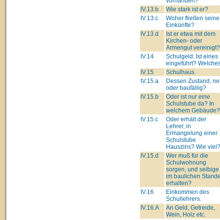
vorhanden?
IV.13.b
Wie stark ist er?
IV.13.c
Woher fließen seine
Einkünfte?
IV.13.d
Ist er etwa mit dem
Kirchen- oder
Armengut vereinigt?
IV.14
Schulgeld. Ist eines
eingeführt? Welche
IV.15
Schulhaus.
IV.15.a
Dessen Zustand, ne
oder baufällig?
IV.15.b
Oder ist nur eine
Schulstube da? In
welchem Gebäude?
IV.15.c
Oder erhält der
Lehrer, in
Ermangelung einer
Schulstube
Hauszins? Wie viel
IV.15.d
Wer muß für die
Schulwohnung
sorgen, und selbige
im baulichen Stand
erhalten?
IV.16
Einkommen des
Schullehrers.
IV.16.A
An Geld, Getreide,
Wein, Holz etc.