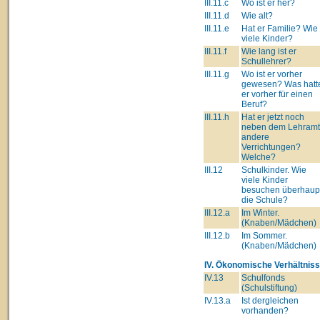
III.11.c
Wo ist er her?
III.11.d
Wie alt?
III.11.e
Hat er Familie? Wie
viele Kinder?
III.11.f
Wie lang ist er
Schullehrer?
III.11.g
Wo ist er vorher
gewesen? Was hatt
er vorher für einen
Beruf?
III.11.h
Hat er jetzt noch
neben dem Lehram
andere
Verrichtungen?
Welche?
III.12
Schulkinder. Wie
viele Kinder
besuchen überhaup
die Schule?
III.12.a
Im Winter.
(Knaben/Mädchen)
III.12.b
Im Sommer.
(Knaben/Mädchen)
IV. Ökonomische Verhältniss
IV.13
Schulfonds
(Schulstiftung)
IV.13.a
Ist dergleichen
vorhanden?