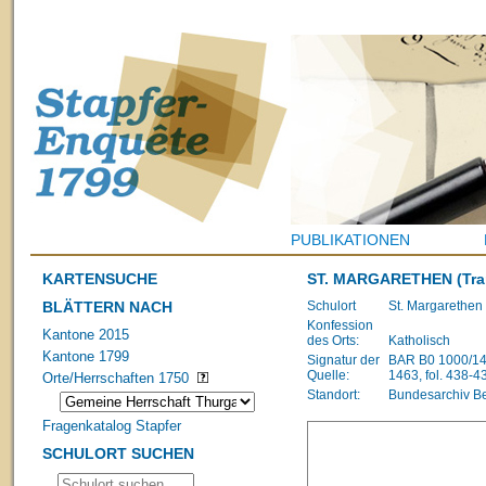
PUBLIKATIONEN
KARTENSUCHE
ST. MARGARETHEN
(Tra
BLÄTTERN NACH
Schulort
St. Margarethen
Konfession
Kantone 2015
des Orts:
Katholisch
Kantone 1799
Signatur der
BAR B0 1000/148
Quelle:
1463, fol. 438-4
Orte/Herrschaften 1750
Standort:
Bundesarchiv B
Fragenkatalog Stapfer
SCHULORT SUCHEN