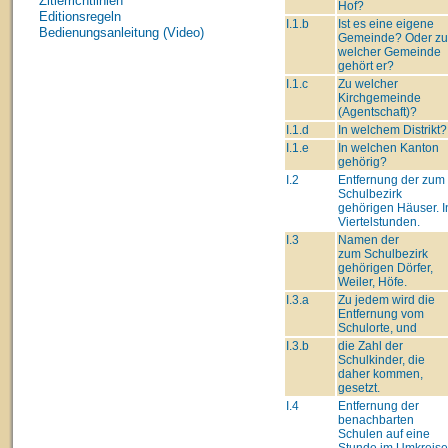
Zitierrichtlinien
Hof?
Editionsregeln
I.1.b
Ist es eine eigene
Bedienungsanleitung (Video)
Gemeinde? Oder zu
welcher Gemeinde
gehört er?
I.1.c
Zu welcher
Kirchgemeinde
(Agentschaft)?
I.1.d
In welchem Distrikt?
I.1.e
In welchen Kanton
gehörig?
I.2
Entfernung der zum
Schulbezirk
gehörigen Häuser. I
Viertelstunden.
I.3
Namen der
zum Schulbezirk
gehörigen Dörfer,
Weiler, Höfe.
I.3.a
Zu jedem wird die
Entfernung vom
Schulorte, und
I.3.b
die Zahl der
Schulkinder, die
daher kommen,
gesetzt.
I.4
Entfernung der
benachbarten
Schulen auf eine
Stunde im Umkreise