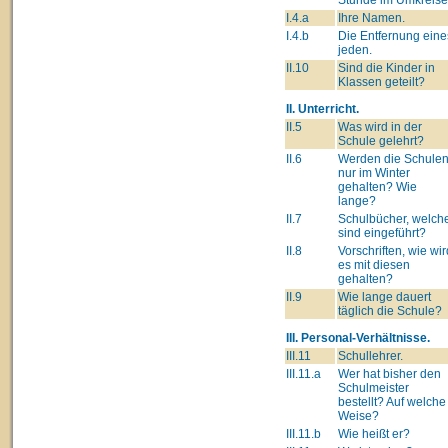
I.4.a
Ihre Namen.
I.4.b
Die Entfernung eine
jeden.
II.10
Sind die Kinder in
Klassen geteilt?
II. Unterricht.
II.5
Was wird in der
Schule gelehrt?
II.6
Werden die Schule
nur im Winter
gehalten? Wie
lange?
II.7
Schulbücher, welch
sind eingeführt?
II.8
Vorschriften, wie wir
es mit diesen
gehalten?
II.9
Wie lange dauert
täglich die Schule?
III. Personal-Verhältnisse.
III.11
Schullehrer.
III.11.a
Wer hat bisher den
Schulmeister
bestellt? Auf welche
Weise?
III.11.b
Wie heißt er?