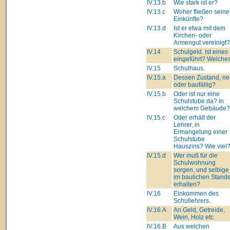
IV.13.b
Wie stark ist er?
IV.13.c
Woher fließen seine
Einkünfte?
IV.13.d
Ist er etwa mit dem
Kirchen- oder
Armengut vereinigt?
IV.14
Schulgeld. Ist eines
eingeführt? Welche
IV.15
Schulhaus.
IV.15.a
Dessen Zustand, ne
oder baufällig?
IV.15.b
Oder ist nur eine
Schulstube da? In
welchem Gebäude?
IV.15.c
Oder erhält der
Lehrer, in
Ermangelung einer
Schulstube
Hauszins? Wie viel
IV.15.d
Wer muß für die
Schulwohnung
sorgen, und selbige
im baulichen Stand
erhalten?
IV.16
Einkommen des
Schullehrers.
IV.16.A
An Geld, Getreide,
Wein, Holz etc.
IV.16.B
Aus welchen