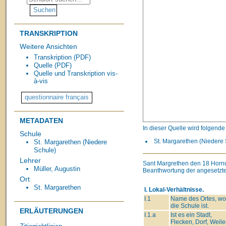
TRANSKRIPTION
Weitere Ansichten
Transkription (PDF)
Quelle (PDF)
Quelle und Transkription vis-
à-vis
METADATEN
In dieser Quelle wird folgend
Schule
St. Margarethen (Niedere 
St. Margarethen (Niedere
Schule)
Lehrer
Sant Margrethen den 18 Hornu
Müller, Augustin
Beanthwortung der angesetzte
Ort
St. Margarethen
I. Lokal-Verhältnisse.
I.1
Name des Ortes, wo
die Schule ist.
ERLÄUTERUNGEN
I.1.a
Ist es ein Stadt,
Flecken, Dorf, Weiler