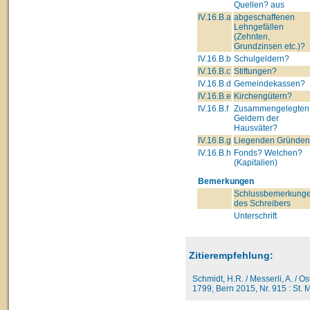
Quellen? aus
IV.16.B.a
abgeschaffenen
Lehngefällen
(Zehnten,
Grundzinsen etc.)?
IV.16.B.b
Schulgeldern?
IV.16.B.c
Stiftungen?
IV.16.B.d
Gemeindekassen?
IV.16.B.e
Kirchengütern?
IV.16.B.f
Zusammengelegten
Geldern der
Hausväter?
IV.16.B.g
Liegenden Gründe
IV.16.B.h
Fonds? Welchen?
(Kapitalien)
Bemerkungen
Schlussbemerkung
des Schreibers
Unterschrift
Zitierempfehlung:
Schmidt, H.R. / Messerli, A. / O
1799, Bern 2015, Nr. 915 : St. M