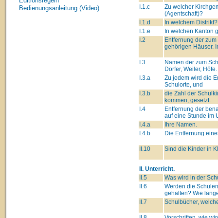
Editionsregeln
I.1.c
Zu welcher Kirchge
Bedienungsanleitung (Video)
(Agentschaft)?
I.1.d
In welchem Distrikt?
I.1.e
In welchen Kanton 
I.2
Entfernung der zum
gehörigen Häuser. I
I.3
Namen der zum Schu
Dörfer, Weiler, Höfe.
I.3.a
Zu jedem wird die 
Schulorte, und
I.3.b
die Zahl der Schulki
kommen, gesetzt.
I.4
Entfernung der ben
auf eine Stunde im 
I.4.a
Ihre Namen.
I.4.b
Die Entfernung eine
II.10
Sind die Kinder in K
II. Unterricht.
II.5
Was wird in der Sch
II.6
Werden die Schulen
gehalten? Wie lang
II.7
Schulbücher, welche
II.8
Vorschriften, wie wi