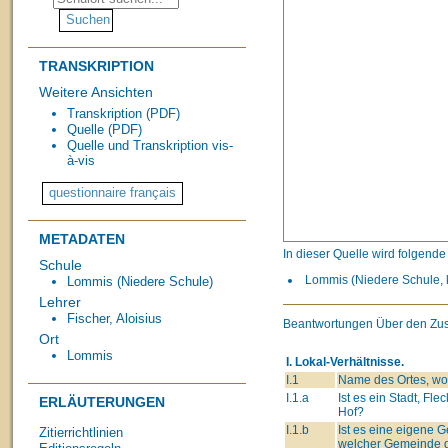
TRANSKRIPTION
Weitere Ansichten
Transkription (PDF)
Quelle (PDF)
Quelle und Transkription vis-
à-vis
METADATEN
In dieser Quelle wird folgend
Schule
Lommis (Niedere Schule, k
Lommis (Niedere Schule)
Lehrer
Fischer, Aloisius
Beantwortungen Über den Zust
Ort
Lommis
I. Lokal-Verhältnisse.
I.1
Name des Ortes, wo 
I.1.a
Ist es ein Stadt, Flec
ERLÄUTERUNGEN
Hof?
I.1.b
Ist es eine eigene
Zitierrichtlinien
welcher Gemeinde g