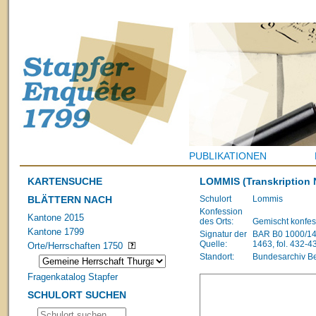
PUBLIKATIONEN
KARTENSUCHE
LOMMIS
(Transkription 
BLÄTTERN NACH
Schulort
Lommis
Konfession
Kantone 2015
des Orts:
Gemischt konfes
Kantone 1799
Signatur der
BAR B0 1000/148
Quelle:
1463, fol. 432-4
Orte/Herrschaften 1750
Standort:
Bundesarchiv B
Fragenkatalog Stapfer
SCHULORT SUCHEN