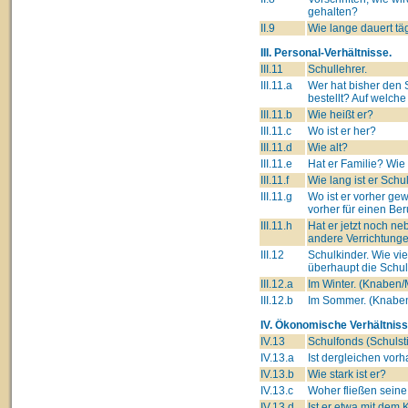
gehalten?
II.9
Wie lange dauert tä
III. Personal-Verhältnisse.
III.11
Schullehrer.
III.11.a
Wer hat bisher den 
bestellt? Auf welch
III.11.b
Wie heißt er?
III.11.c
Wo ist er her?
III.11.d
Wie alt?
III.11.e
Hat er Familie? Wie
III.11.f
Wie lang ist er Schu
III.11.g
Wo ist er vorher ge
vorher für einen Ber
III.11.h
Hat er jetzt noch n
andere Verrichtung
III.12
Schulkinder. Wie vi
überhaupt die Schu
III.12.a
Im Winter. (Knaben
III.12.b
Im Sommer. (Knabe
IV. Ökonomische Verhältniss
IV.13
Schulfonds (Schulsti
IV.13.a
Ist dergleichen vor
IV.13.b
Wie stark ist er?
IV.13.c
Woher fließen seine
IV.13.d
Ist er etwa mit dem 