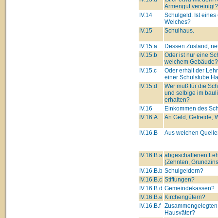
Armengut vereinigt?
IV.14
Schulgeld. Ist eines
Welches?
IV.15
Schulhaus.
IV.15.a
Dessen Zustand, neu
IV.15.b
Oder ist nur eine Sc
welchem Gebäude?
IV.15.c
Oder erhält der Leh
einer Schulstube Ha
IV.15.d
Wer muß für die Sc
und selbige im baul
erhalten?
IV.16
Einkommen des Schu
IV.16.A
An Geld, Getreide, W
IV.16.B
Aus welchen Quelle
IV.16.B.a
abgeschaffenen Leh
(Zehnten, Grundzins
IV.16.B.b
Schulgeldern?
IV.16.B.c
Stiftungen?
IV.16.B.d
Gemeindekassen?
IV.16.B.e
Kirchengütern?
IV.16.B.f
Zusammengelegten 
Hausväter?