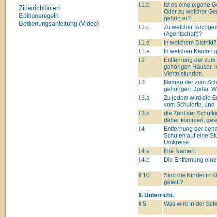
I.1.b
Ist es eine eigene
Zitierrichtlinien
Oder zu welcher G
Editionsregeln
gehört er?
Bedienungsanleitung (Video)
I.1.c
Zu welcher Kirchge
(Agentschaft)?
I.1.d
In welchem Distrikt?
I.1.e
In welchen Kanton 
I.2
Entfernung der zum
gehörigen Häuser. I
Viertelstunden.
I.3
Namen der zum Sch
gehörigen Dörfer, We
I.3.a
Zu jedem wird die E
vom Schulorte, und
I.3.b
die Zahl der Schulki
daher kommen, gese
I.4
Entfernung der ben
Schulen auf eine St
Umkreise.
I.4.a
Ihre Namen.
I.4.b
Die Entfernung eine
II.10
Sind die Kinder in 
geteilt?
II. Unterricht.
II.5
Was wird in der Sch