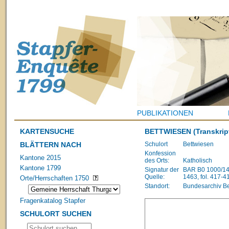
PUBLIKATIONEN
KARTENSUCHE
BETTWIESEN
(Transkrip
BLÄTTERN NACH
Schulort
Bettwiesen
Konfession
Kantone 2015
des Orts:
Katholisch
Kantone 1799
Signatur der
BAR B0 1000/148
Quelle:
1463, fol. 417-4
Orte/Herrschaften 1750
Standort:
Bundesarchiv B
Fragenkatalog Stapfer
SCHULORT SUCHEN