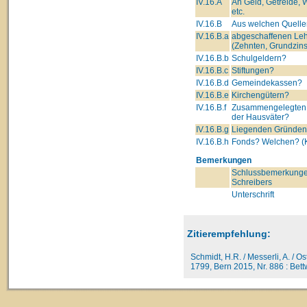
IV.16.A
An Geld, Getreide, 
etc.
IV.16.B
Aus welchen Quelle
IV.16.B.a
abgeschaffenen Leh
(Zehnten, Grundzins
IV.16.B.b
Schulgeldern?
IV.16.B.c
Stiftungen?
IV.16.B.d
Gemeindekassen?
IV.16.B.e
Kirchengütern?
IV.16.B.f
Zusammengelegten
der Hausväter?
IV.16.B.g
Liegenden Gründe
IV.16.B.h
Fonds? Welchen? (K
Bemerkungen
Schlussbemerkunge
Schreibers
Unterschrift
Zitierempfehlung:
Schmidt, H.R. / Messerli, A. / O
1799, Bern 2015, Nr. 886 : Bettw