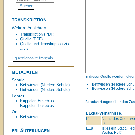
TRANSKRIPTION
Weitere Ansichten
Transkription (PDF)
Quelle (PDF)
Quelle und Transkription vis-
à-vis
METADATEN
In dieser Quelle werden folge
Schule
Bettwiesen (Niedere Schul
Bettwiesen (Niedere Schule)
Bettwiesen (Niedere Schul
Bettwiesen (Niedere Schule)
Lehrer
Kappeler, Eüsebius
Beantwortungen über den Zust
Kappeler, Eüsebius
Ort
I. Lokal-Verhältnisse.
Bettwiesen
I.1
Name des Ortes, wo
ist.
I.1.a
Ist es ein Stadt, Flec
ERLÄUTERUNGEN
Weiler, Hof?