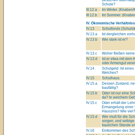
Schule?
III.12.a
Im Winter. (Knaben
III.12.b
Im Sommer. (Knabe
IV. Ökonomische Verhältniss
IV.13
Schulfonds (Schulsti
IV.13.a
Ist dergleichen vor
IV.13.b
Wie stark ist er?
IV.13.c
Woher fließen seine
IV.13.d
Ist er etwa mit dem 
oder Armengut verei
IV.14
Schulgeld. Ist eines
Welches?
IV.15
Schulhaus.
IV.15.a
Dessen Zustand, ne
baufällig?
IV.15.b
Oder ist nur eine Sc
da? In welchem Ge
IV.15.c
Oder erhält der Lehre
Ermangelung einer 
Hauszins? Wie viel
IV.15.d
Wer muß für die Sc
sorgen, und selbige
baulichen Stande e
IV.16
Einkommen des Schu