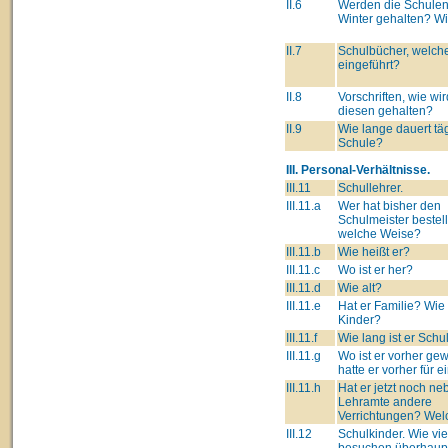
II.6
Werden die Schulen
Winter gehalten? W
II.7
Schulbücher, welch
eingeführt?
II.8
Vorschriften, wie wir
diesen gehalten?
II.9
Wie lange dauert täg
Schule?
III. Personal-Verhältnisse.
III.11
Schullehrer.
III.11.a
Wer hat bisher den
Schulmeister bestell
welche Weise?
III.11.b
Wie heißt er?
III.11.c
Wo ist er her?
III.11.d
Wie alt?
III.11.e
Hat er Familie? Wie 
Kinder?
III.11.f
Wie lang ist er Schu
III.11.g
Wo ist er vorher g
hatte er vorher für 
III.11.h
Hat er jetzt noch n
Lehramte andere
Verrichtungen? Wel
III.12
Schulkinder. Wie vie
besuchen überhaupt