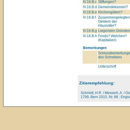
IV.16.B.c
Stiftungen?
IV.16.B.d
Gemeindekassen?
IV.16.B.e
Kirchengütern?
IV.16.B.f
Zusammengelegten
Geldern der
Hausväter?
IV.16.B.g
Liegenden Gründe
IV.16.B.h
Fonds? Welchen?
(Kapitalien)
Bemerkungen
Schlussbemerkung
des Schreibers
Unterschrift
Zitierempfehlung:
Schmidt, H.R. / Messerli, A. / O
1799, Bern 2015, Nr. 88 : Engish