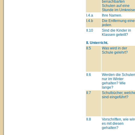
benachbarten
Schulen auf eine
Stunde im Umkreise
I.4.a
Ihre Namen.
I.4.b
Die Entfernung eine
jeden.
II.10
Sind die Kinder in
Klassen geteilt?
II. Unterricht.
II.5
Was wird in der
Schule gelehrt?
II.6
Werden die Schule
nur im Winter
gehalten? Wie
lange?
II.7
Schulbücher, welch
sind eingeführt?
II.8
Vorschriften, wie wir
es mit diesen
gehalten?