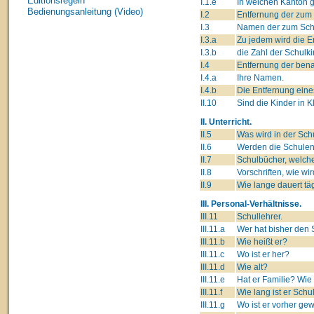
Editionsregeln
I.1.e
In welchen Kanton 
Bedienungsanleitung (Video)
I.2
Entfernung der zum 
I.3
Namen der zum Schul
I.3.a
Zu jedem wird die E
I.3.b
die Zahl der Schulk
I.4
Entfernung der ben
I.4.a
Ihre Namen.
I.4.b
Die Entfernung eine
II.10
Sind die Kinder in K
II. Unterricht.
II.5
Was wird in der Sch
II.6
Werden die Schulen
II.7
Schulbücher, welche
II.8
Vorschriften, wie wi
II.9
Wie lange dauert tä
III. Personal-Verhältnisse.
III.11
Schullehrer.
III.11.a
Wer hat bisher den 
III.11.b
Wie heißt er?
III.11.c
Wo ist er her?
III.11.d
Wie alt?
III.11.e
Hat er Familie? Wie
III.11.f
Wie lang ist er Schu
III.11.g
Wo ist er vorher ge