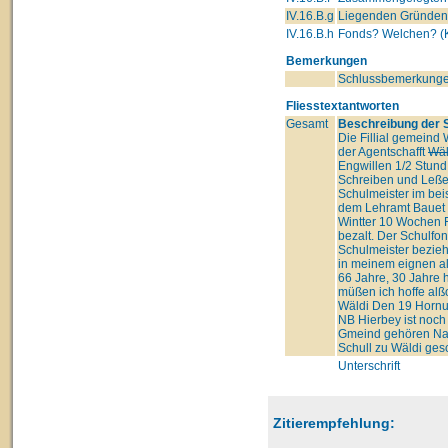
IV.16.B.g
Liegenden Gründe
IV.16.B.h
Fonds? Welchen? (K
Bemerkungen
Schlussbemerkunge
Fliesstextantworten
Gesamt
Beschreibung der Sc
Die Fillial gemeind 
der Agentschafft
Wäl
Engwillen 1/2 Stund
Schreiben und Leßen 
Schulmeister im bei
dem Lehramt Bauet er
Wintter 10 Wochen F
bezalt. Der Schulfo
Schulmeister bezieht
in meinem eignen al
66 Jahre, 30 Jahre 
müßen ich hoffe alß
Wäldi Den 19 Hornun
NB Hierbey ist noch 
Gmeind gehören Naml
Schull zu Wäldi gesc
Unterschrift
Zitierempfehlung: