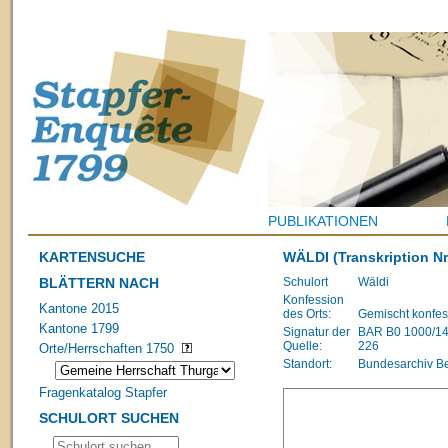
PUBLIKATIONEN
KARTENSUCHE
WÄLDI
(Transkription Nr
BLÄTTERN NACH
Schulort
Wäldi
Konfession
Kantone 2015
des Orts:
Gemischt konfes
Kantone 1799
Signatur der
BAR B0 1000/1483
Quelle:
226
Orte/Herrschaften 1750
Standort:
Bundesarchiv B
Fragenkatalog Stapfer
SCHULORT SUCHEN