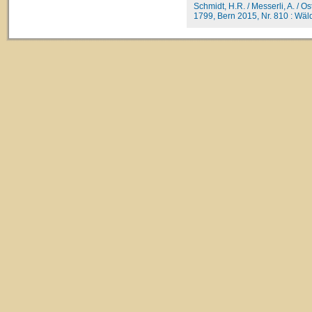
Schmidt, H.R. / Messerli, A. / O
1799, Bern 2015, Nr. 810 : Wäldi