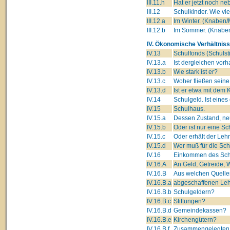
III.11.h
Hat er jetzt noch 
III.12
Schulkinder. Wie vi
III.12.a
Im Winter. (Knaben
III.12.b
Im Sommer. (Knabe
IV. Ökonomische Verhältniss
IV.13
Schulfonds (Schulsti
IV.13.a
Ist dergleichen vor
IV.13.b
Wie stark ist er?
IV.13.c
Woher fließen seine
IV.13.d
Ist er etwa mit dem 
IV.14
Schulgeld. Ist eine
IV.15
Schulhaus.
IV.15.a
Dessen Zustand, neu
IV.15.b
Oder ist nur eine 
IV.15.c
Oder erhält der Leh
IV.15.d
Wer muß für die Sc
IV.16
Einkommen des Schu
IV.16.A
An Geld, Getreide, W
IV.16.B
Aus welchen Quelle
IV.16.B.a
abgeschaffenen Lehn
IV.16.B.b
Schulgeldern?
IV.16.B.c
Stiftungen?
IV.16.B.d
Gemeindekassen?
IV.16.B.e
Kirchengütern?
IV.16.B.f
Zusammengelegten 