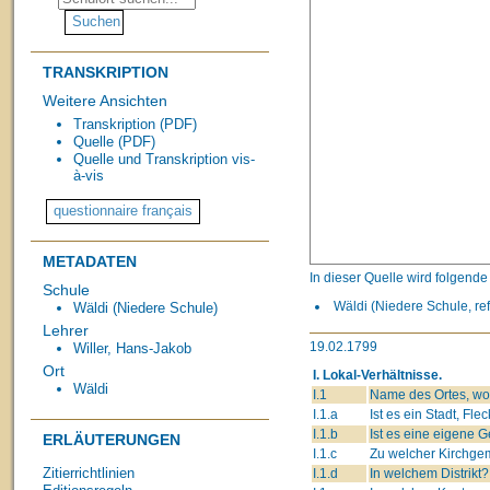
TRANSKRIPTION
Weitere Ansichten
Transkription (PDF)
Quelle (PDF)
Quelle und Transkription vis-
à-vis
METADATEN
In dieser Quelle wird folgend
Schule
Wäldi (Niedere Schule, ref
Wäldi (Niedere Schule)
Lehrer
19.02.1799
Willer, Hans-Jakob
Ort
I. Lokal-Verhältnisse.
Wäldi
I.1
Name des Ortes, wo 
I.1.a
Ist es ein Stadt, Fle
I.1.b
Ist es eine eigene
ERLÄUTERUNGEN
I.1.c
Zu welcher Kirchge
Zitierrichtlinien
I.1.d
In welchem Distrikt?