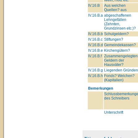
IV.16.B
Aus welchen
Quellen? aus
IV.16.B.a
abgeschaffenen
Lehngefällen
(Zehnten,
Grundzinsen etc.)?
IV.16.B.b
Schulgeldern?
IV.16.B.c
Stiftungen?
IV.16.B.d
Gemeindekassen?
IV.16.B.e
Kirchengütern?
IV.16.B.f
Zusammengelegten
Geldern der
Hausväter?
IV.16.B.g
Liegenden Gründe
IV.16.B.h
Fonds? Welchen?
(Kapitalien)
Bemerkungen
Schlussbemerkung
des Schreibers
Unterschrift