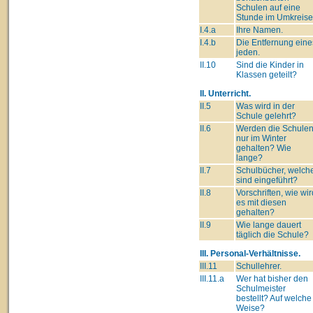
Schulen auf eine
Stunde im Umkreise
I.4.a
Ihre Namen.
I.4.b
Die Entfernung eine
jeden.
II.10
Sind die Kinder in
Klassen geteilt?
II. Unterricht.
II.5
Was wird in der
Schule gelehrt?
II.6
Werden die Schule
nur im Winter
gehalten? Wie
lange?
II.7
Schulbücher, welch
sind eingeführt?
II.8
Vorschriften, wie wir
es mit diesen
gehalten?
II.9
Wie lange dauert
täglich die Schule?
III. Personal-Verhältnisse.
III.11
Schullehrer.
III.11.a
Wer hat bisher den
Schulmeister
bestellt? Auf welche
Weise?