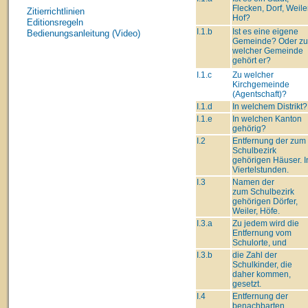
Flecken, Dorf, Weiler
Zitierrichtlinien
Hof?
Editionsregeln
I.1.b
Ist es eine eigene
Bedienungsanleitung (Video)
Gemeinde? Oder zu
welcher Gemeinde
gehört er?
I.1.c
Zu welcher
Kirchgemeinde
(Agentschaft)?
I.1.d
In welchem Distrikt?
I.1.e
In welchen Kanton
gehörig?
I.2
Entfernung der zum
Schulbezirk
gehörigen Häuser. I
Viertelstunden.
I.3
Namen der
zum Schulbezirk
gehörigen Dörfer,
Weiler, Höfe.
I.3.a
Zu jedem wird die
Entfernung vom
Schulorte, und
I.3.b
die Zahl der
Schulkinder, die
daher kommen,
gesetzt.
I.4
Entfernung der
benachbarten