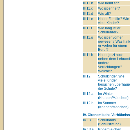
III.11.b
Wie heißt er?
III.11.c
Wo ist er her?
III.11.d
Wie alt?
III.11.e
Hat er Familie? Wie
viele Kinder?
III.11.f
Wie lang ist er
Schullehrer?
III.11.g
Wo ist er vorher
gewesen? Was hatt
er vorher für einen
Beruf?
III.11.h
Hat er jetzt noch
neben dem Lehram
andere
Verrichtungen?
Welche?
III.12
Schulkinder. Wie
viele Kinder
besuchen überhaup
die Schule?
III.12.a
Im Winter.
(Knaben/Mädchen)
III.12.b
Im Sommer.
(Knaben/Mädchen)
IV. Ökonomische Verhältniss
IV.13
Schulfonds
(Schulstiftung)
IV.13.a
Ist dergleichen