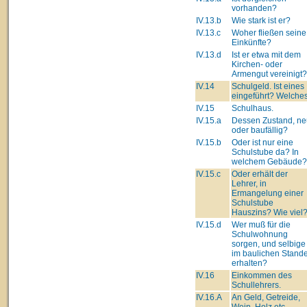
vorhanden?
IV.13.b
Wie stark ist er?
IV.13.c
Woher fließen seine
Einkünfte?
IV.13.d
Ist er etwa mit dem
Kirchen- oder
Armengut vereinigt?
IV.14
Schulgeld. Ist eines
eingeführt? Welche
IV.15
Schulhaus.
IV.15.a
Dessen Zustand, ne
oder baufällig?
IV.15.b
Oder ist nur eine
Schulstube da? In
welchem Gebäude?
IV.15.c
Oder erhält der
Lehrer, in
Ermangelung einer
Schulstube
Hauszins? Wie viel
IV.15.d
Wer muß für die
Schulwohnung
sorgen, und selbige
im baulichen Stand
erhalten?
IV.16
Einkommen des
Schullehrers.
IV.16.A
An Geld, Getreide,
Wein, Holz etc.