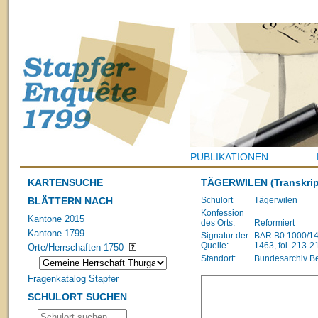
PUBLIKATIONEN
KARTENSUCHE
TÄGERWILEN
(Transkrip
BLÄTTERN NACH
Schulort
Tägerwilen
Konfession
Kantone 2015
des Orts:
Reformiert
Kantone 1799
Signatur der
BAR B0 1000/148
Quelle:
1463, fol. 213-2
Orte/Herrschaften 1750
Standort:
Bundesarchiv B
Fragenkatalog Stapfer
SCHULORT SUCHEN