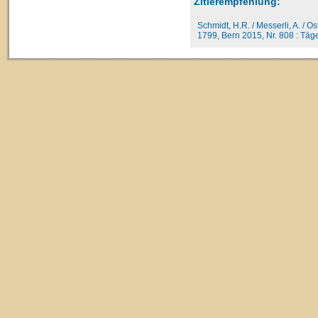
Zitierempfehlung:
Schmidt, H.R. / Messerli, A. / O
1799, Bern 2015, Nr. 808 : Täge