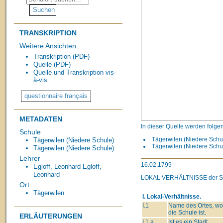
TRANSKRIPTION
Weitere Ansichten
Transkription (PDF)
Quelle (PDF)
Quelle und Transkription vis-
à-vis
METADATEN
In dieser Quelle werden folge
Schule
Tägerwilen (Niedere Schul
Tägerwilen (Niedere Schule)
Tägerwilen (Niedere Schul
Tägerwilen (Niedere Schule)
Lehrer
16.02.1799
Egloff, Leonhard
Egloff,
Leonhard
LOKAL VERHÄLTNISSE
der 
Ort
Tägerwilen
I. Lokal-Verhältnisse.
I.1
Name des Ortes, wo
die Schule ist.
ERLÄUTERUNGEN
I.1.a
Ist es ein Stadt,