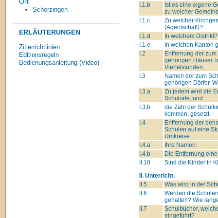
Ort
I.1.b
Ist es eine eigene
Scherzingen
zu welcher Gemeind
I.1.c
Zu welcher Kirchge
(Agentschaft)?
ERLÄUTERUNGEN
I.1.d
In welchem Distrikt?
I.1.e
In welchen Kanton 
Zitierrichtlinien
I.2
Entfernung der zum
Editionsregeln
gehörigen Häuser. I
Bedienungsanleitung (Video)
Viertelstunden.
I.3
Namen der zum Sch
gehörigen Dörfer, We
I.3.a
Zu jedem wird die 
Schulorte, und
I.3.b
die Zahl der Schulki
kommen, gesetzt.
I.4
Entfernung der ben
Schulen auf eine St
Umkreise.
I.4.a
Ihre Namen.
I.4.b
Die Entfernung eine
II.10
Sind die Kinder in K
II. Unterricht.
II.5
Was wird in der Sch
II.6
Werden die Schulen
gehalten? Wie lang
II.7
Schulbücher, welch
eingeführt?