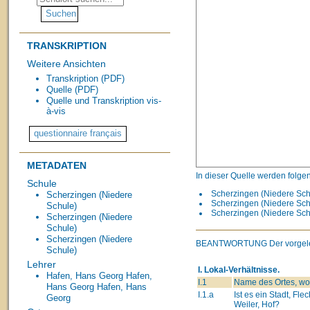
TRANSKRIPTION
Weitere Ansichten
Transkription (PDF)
Quelle (PDF)
Quelle und Transkription vis-
à-vis
METADATEN
In dieser Quelle werden folge
Schule
Scherzingen (Niedere Schu
Scherzingen (Niedere
Scherzingen (Niedere Schu
Schule)
Scherzingen (Niedere Schu
Scherzingen (Niedere
Schule)
Scherzingen (Niedere
BEANTWORTUNG
Der vorgel
Schule)
Lehrer
I. Lokal-Verhältnisse.
Hafen, Hans Georg
Hafen,
I.1
Name des Ortes, wo 
Hans Georg
Hafen, Hans
I.1.a
Ist es ein Stadt, Flec
Georg
Weiler, Hof?