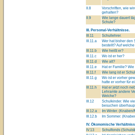
II.8
Vorschriften, wie wi
gehalten?
II.9
Wie lange dauert täg
Schule?
III. Personal-Verhältnisse.
III.11
Schullehrer.
III.11.a
Wer hat bisher den 
bestellt? Auf welch
III.11.b
Wie heißt er?
III.11.c
Wo ist er her?
III.11.d
Wie alt?
III.11.e
Hat er Familie? Wie
III.11.f
Wie lang ist er Schu
III.11.g
Wo ist er vorher g
hatte er vorher für 
III.11.h
Hat er jetzt noch n
Lehramte andere Ve
Welche?
III.12
Schulkinder. Wie vie
besuchen überhaupt
III.12.a
Im Winter. (Knaben
III.12.b
Im Sommer. (Knabe
IV. Ökonomische Verhältniss
IV.13
Schulfonds (Schulsti