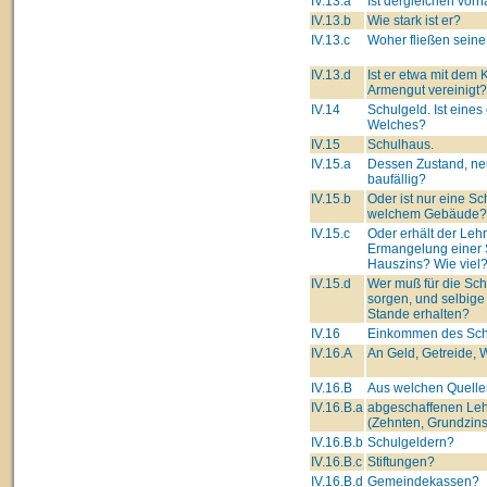
IV.13.a
Ist dergleichen vor
IV.13.b
Wie stark ist er?
IV.13.c
Woher fließen seine
IV.13.d
Ist er etwa mit dem 
Armengut vereinigt?
IV.14
Schulgeld. Ist eines
Welches?
IV.15
Schulhaus.
IV.15.a
Dessen Zustand, ne
baufällig?
IV.15.b
Oder ist nur eine Sc
welchem Gebäude?
IV.15.c
Oder erhält der Lehre
Ermangelung einer 
Hauszins? Wie viel
IV.15.d
Wer muß für die Sc
sorgen, und selbige
Stande erhalten?
IV.16
Einkommen des Schu
IV.16.A
An Geld, Getreide, W
IV.16.B
Aus welchen Quelle
IV.16.B.a
abgeschaffenen Leh
(Zehnten, Grundzins
IV.16.B.b
Schulgeldern?
IV.16.B.c
Stiftungen?
IV.16.B.d
Gemeindekassen?