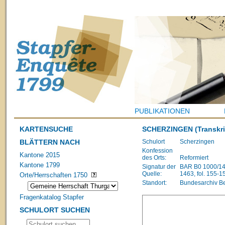
PUBLIKATIONEN
KARTENSUCHE
SCHERZINGEN
(Transkri
BLÄTTERN NACH
Schulort
Scherzingen
Konfession
Kantone 2015
des Orts:
Reformiert
Kantone 1799
Signatur der
BAR B0 1000/148
Quelle:
1463, fol. 155-1
Orte/Herrschaften 1750
Standort:
Bundesarchiv B
Fragenkatalog Stapfer
SCHULORT SUCHEN