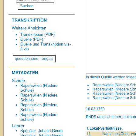
TRANSKRIPTION
Weitere Ansichten
Transkription (PDF)
Quelle (PDF)
Quelle und Transkription vis-
à-vis
METADATEN
In dieser Quelle werden folge
Schule
Raperswilen (Niedere Schu
Raperswilen (Niedere
Raperswilen (Niedere Schu
Schule)
Raperswilen (Niedere Schu
Raperswilen (Niedere
Raperswilen (Niedere Schu
Schule)
Raperswilen (Niedere
18.02.1799
Schule)
Raperswilen (Niedere
ENDS
unterschribner, thut n
Schule)
Lehrer
I. Lokal-Verhältnisse.
Spengler, Johann Georg
I.1
Name des Ortes, wo
Spengler, Johann Georg