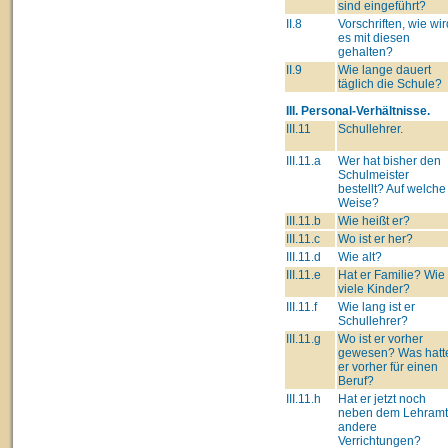
sind eingeführt?
II.8
Vorschriften, wie wir
es mit diesen
gehalten?
II.9
Wie lange dauert
täglich die Schule?
III. Personal-Verhältnisse.
III.11
Schullehrer.
III.11.a
Wer hat bisher den
Schulmeister
bestellt? Auf welche
Weise?
III.11.b
Wie heißt er?
III.11.c
Wo ist er her?
III.11.d
Wie alt?
III.11.e
Hat er Familie? Wie
viele Kinder?
III.11.f
Wie lang ist er
Schullehrer?
III.11.g
Wo ist er vorher
gewesen? Was hatt
er vorher für einen
Beruf?
III.11.h
Hat er jetzt noch
neben dem Lehram
andere
Verrichtungen?