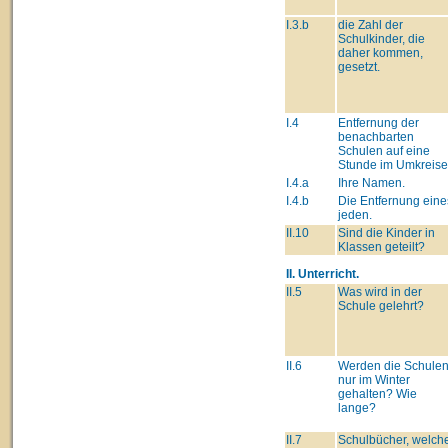
I.3.b
die Zahl der
Schulkinder, die
daher kommen,
gesetzt.
I.4
Entfernung der
benachbarten
Schulen auf eine
Stunde im Umkreise
I.4.a
Ihre Namen.
I.4.b
Die Entfernung eine
jeden.
II.10
Sind die Kinder in
Klassen geteilt?
II. Unterricht.
II.5
Was wird in der
Schule gelehrt?
II.6
Werden die Schule
nur im Winter
gehalten? Wie
lange?
II.7
Schulbücher, welch