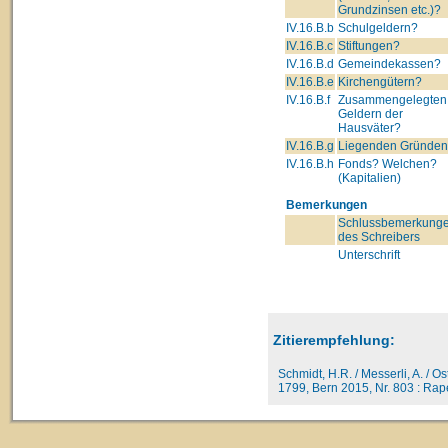
Grundzinsen etc.)?
IV.16.B.b
Schulgeldern?
IV.16.B.c
Stiftungen?
IV.16.B.d
Gemeindekassen?
IV.16.B.e
Kirchengütern?
IV.16.B.f
Zusammengelegten
Geldern der
Hausväter?
IV.16.B.g
Liegenden Gründe
IV.16.B.h
Fonds? Welchen?
(Kapitalien)
Bemerkungen
Schlussbemerkung
des Schreibers
Unterschrift
Zitierempfehlung:
Schmidt, H.R. / Messerli, A. / O
1799, Bern 2015, Nr. 803 : Rape