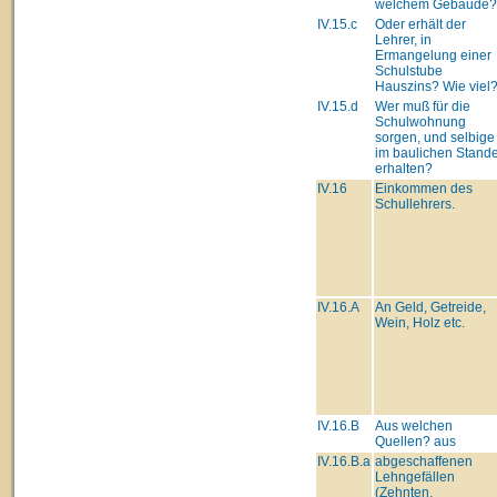
welchem Gebäude?
IV.15.c
Oder erhält der
Lehrer, in
Ermangelung einer
Schulstube
Hauszins? Wie viel
IV.15.d
Wer muß für die
Schulwohnung
sorgen, und selbige
im baulichen Stand
erhalten?
IV.16
Einkommen des
Schullehrers.
IV.16.A
An Geld, Getreide,
Wein, Holz etc.
IV.16.B
Aus welchen
Quellen? aus
IV.16.B.a
abgeschaffenen
Lehngefällen
(Zehnten,