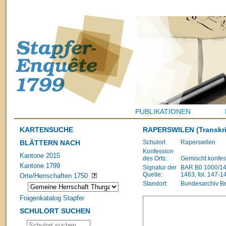
PUBLIKATIONEN
KARTENSUCHE
RAPERSWILEN
(Transkr
BLÄTTERN NACH
Schulort
Raperswilen
Konfession
Kantone 2015
des Orts:
Gemischt konfes
Kantone 1799
Signatur der
BAR B0 1000/148
Quelle:
1463, fol. 147-1
Orte/Herrschaften 1750
Standort:
Bundesarchiv B
Fragenkatalog Stapfer
SCHULORT SUCHEN