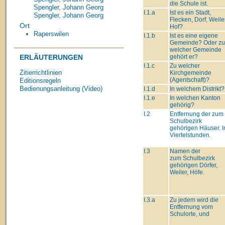
die Schule ist.
Spengler, Johann Georg
I.1.a
Ist es ein Stadt,
Spengler, Johann Georg
Flecken, Dorf, Weiler
Ort
Hof?
Raperswilen
I.1.b
Ist es eine eigene
Gemeinde? Oder zu
welcher Gemeinde
gehört er?
ERLÄUTERUNGEN
I.1.c
Zu welcher
Zitierrichtlinien
Kirchgemeinde
(Agentschaft)?
Editionsregeln
Bedienungsanleitung (Video)
I.1.d
In welchem Distrikt?
I.1.e
In welchen Kanton
gehörig?
I.2
Entfernung der zum
Schulbezirk
gehörigen Häuser. I
Viertelstunden.
I.3
Namen der
zum Schulbezirk
gehörigen Dörfer,
Weiler, Höfe.
I.3.a
Zu jedem wird die
Entfernung vom
Schulorte, und