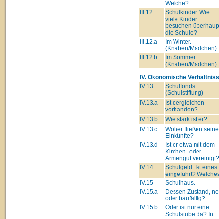
Welche?
III.12
Schulkinder. Wie
viele Kinder
besuchen überhaup
die Schule?
III.12.a
Im Winter.
(Knaben/Mädchen)
III.12.b
Im Sommer.
(Knaben/Mädchen)
IV. Ökonomische Verhältniss
IV.13
Schulfonds
(Schulstiftung)
IV.13.a
Ist dergleichen
vorhanden?
IV.13.b
Wie stark ist er?
IV.13.c
Woher fließen seine
Einkünfte?
IV.13.d
Ist er etwa mit dem
Kirchen- oder
Armengut vereinigt?
IV.14
Schulgeld. Ist eines
eingeführt? Welche
IV.15
Schulhaus.
IV.15.a
Dessen Zustand, ne
oder baufällig?
IV.15.b
Oder ist nur eine
Schulstube da? In