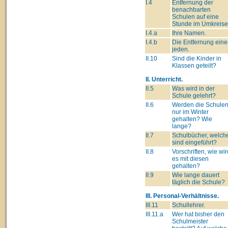
I.4
Entfernung der
benachbarten
Schulen auf eine
Stunde im Umkreise
I.4.a
Ihre Namen.
I.4.b
Die Entfernung eine
jeden.
II.10
Sind die Kinder in
Klassen geteilt?
II. Unterricht.
II.5
Was wird in der
Schule gelehrt?
II.6
Werden die Schule
nur im Winter
gehalten? Wie
lange?
II.7
Schulbücher, welch
sind eingeführt?
II.8
Vorschriften, wie wir
es mit diesen
gehalten?
II.9
Wie lange dauert
täglich die Schule?
III. Personal-Verhältnisse.
III.11
Schullehrer.
III.11.a
Wer hat bisher den
Schulmeister