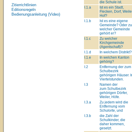
die Schule ist.
Zitierrichtlinien
I.1.a
Ist es ein Stadt,
Editionsregeln
Flecken, Dorf, Weiler
Bedienungsanleitung (Video)
Hof?
I.1.b
Ist es eine eigene
Gemeinde? Oder zu
welcher Gemeinde
gehört er?
I.1.c
Zu welcher
Kirchgemeinde
(Agentschaft)?
I.1.d
In welchem Distrikt?
I.1.e
In welchen Kanton
gehörig?
I.2
Entfernung der zum
Schulbezirk
gehörigen Häuser. I
Viertelstunden.
I.3
Namen der
zum Schulbezirk
gehörigen Dörfer,
Weiler, Höfe.
I.3.a
Zu jedem wird die
Entfernung vom
Schulorte, und
I.3.b
die Zahl der
Schulkinder, die
daher kommen,
gesetzt.