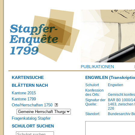
PUBLIKATIONEN
KARTENSUCHE
ENGWILEN
(Transkriptio
BLÄTTERN NACH
Schulort
Engwilen
Konfession
Kantone 2015
des Orts:
Gemischt konfes
Kantone 1799
Signatur der
BAR B0 1000/148
Quelle:
1463, zwischen f
Orte/Herrschaften 1750
226
Standort:
Bundesarchiv B
Fragenkatalog Stapfer
SCHULORT SUCHEN