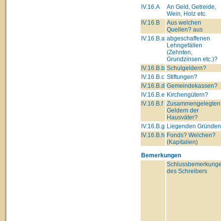
IV.16.A
An Geld, Getreide,
Wein, Holz etc.
IV.16.B
Aus welchen
Quellen? aus
IV.16.B.a
abgeschaffenen
Lehngefällen
(Zehnten,
Grundzinsen etc.)?
IV.16.B.b
Schulgeldern?
IV.16.B.c
Stiftungen?
IV.16.B.d
Gemeindekassen?
IV.16.B.e
Kirchengütern?
IV.16.B.f
Zusammengelegten
Geldern der
Hausväter?
IV.16.B.g
Liegenden Gründe
IV.16.B.h
Fonds? Welchen?
(Kapitalien)
Bemerkungen
Schlussbemerkung
des Schreibers