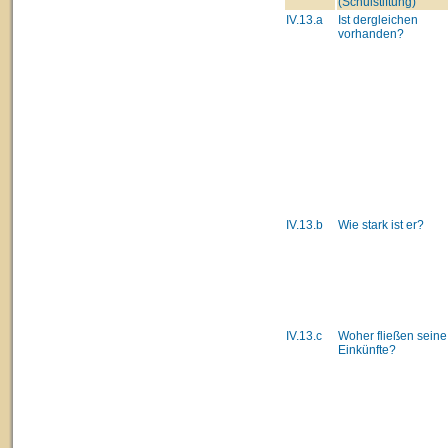
(Schulstiftung)
IV.13.a
Ist dergleichen
vorhanden?
IV.13.b
Wie stark ist er?
IV.13.c
Woher fließen seine
Einkünfte?