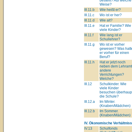
bestellt? Auf welche
Weise?
III.11.b
Wie heißt er?
III.11.c
Wo ist er her?
III.11.d
Wie alt?
III.11.e
Hat er Familie? Wie
viele Kinder?
III.11.f
Wie lang ist er
Schullehrer?
III.11.g
Wo ist er vorher
gewesen? Was hatt
er vorher für einen
Beruf?
III.11.h
Hat er jetzt noch
neben dem Lehram
andere
Verrichtungen?
Welche?
III.12
Schulkinder. Wie
viele Kinder
besuchen überhaup
die Schule?
III.12.a
Im Winter.
(Knaben/Mädchen)
III.12.b
Im Sommer.
(Knaben/Mädchen)
IV. Ökonomische Verhältniss
IV.13
Schulfonds