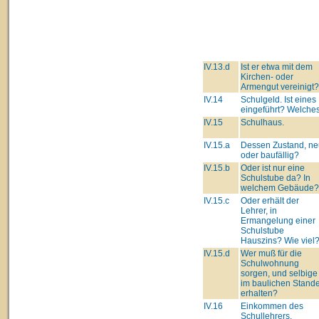
IV.13.d
Ist er etwa mit dem
Kirchen- oder
Armengut vereinigt?
IV.14
Schulgeld. Ist eines
eingeführt? Welche
IV.15
Schulhaus.
IV.15.a
Dessen Zustand, ne
oder baufällig?
IV.15.b
Oder ist nur eine
Schulstube da? In
welchem Gebäude?
IV.15.c
Oder erhält der
Lehrer, in
Ermangelung einer
Schulstube
Hauszins? Wie viel
IV.15.d
Wer muß für die
Schulwohnung
sorgen, und selbige
im baulichen Stand
erhalten?
IV.16
Einkommen des
Schullehrers.