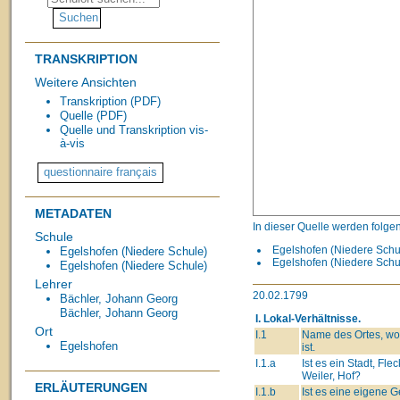
TRANSKRIPTION
Weitere Ansichten
Transkription (PDF)
Quelle (PDF)
Quelle und Transkription vis-
à-vis
METADATEN
In dieser Quelle werden folge
Schule
Egelshofen (Niedere Schul
Egelshofen (Niedere Schule)
Egelshofen (Niedere Schul
Egelshofen (Niedere Schule)
Lehrer
20.02.1799
Bächler, Johann Georg
Bächler, Johann Georg
I. Lokal-Verhältnisse.
Ort
I.1
Name des Ortes, wo
Egelshofen
ist.
I.1.a
Ist es ein Stadt, Flec
Weiler, Hof?
ERLÄUTERUNGEN
I.1.b
Ist es eine eigene