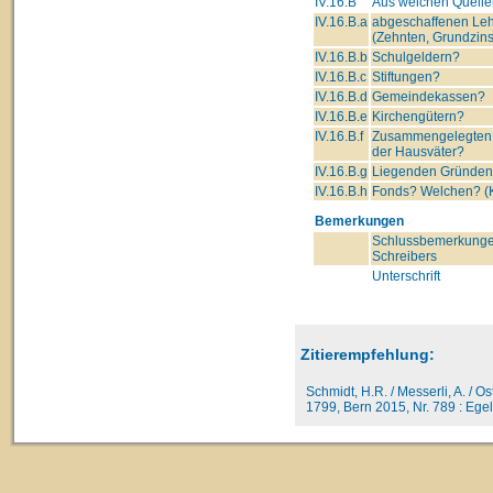
IV.16.B
Aus welchen Quelle
IV.16.B.a
abgeschaffenen Leh
(Zehnten, Grundzins
IV.16.B.b
Schulgeldern?
IV.16.B.c
Stiftungen?
IV.16.B.d
Gemeindekassen?
IV.16.B.e
Kirchengütern?
IV.16.B.f
Zusammengelegten
der Hausväter?
IV.16.B.g
Liegenden Gründe
IV.16.B.h
Fonds? Welchen? (K
Bemerkungen
Schlussbemerkunge
Schreibers
Unterschrift
Zitierempfehlung:
Schmidt, H.R. / Messerli, A. / O
1799, Bern 2015, Nr. 789 : Egel