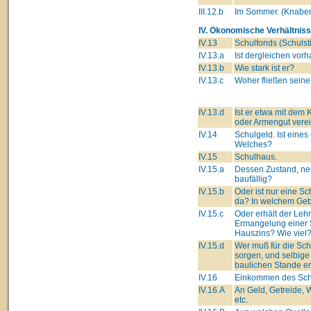
III.12.b
Im Sommer. (Knabe
IV. Ökonomische Verhältniss
IV.13
Schulfonds (Schulsti
IV.13.a
Ist dergleichen vor
IV.13.b
Wie stark ist er?
IV.13.c
Woher fließen seine
IV.13.d
Ist er etwa mit dem 
oder Armengut verei
IV.14
Schulgeld. Ist eines
Welches?
IV.15
Schulhaus.
IV.15.a
Dessen Zustand, ne
baufällig?
IV.15.b
Oder ist nur eine Sc
da? In welchem Ge
IV.15.c
Oder erhält der Lehre
Ermangelung einer 
Hauszins? Wie viel
IV.15.d
Wer muß für die Sc
sorgen, und selbige
baulichen Stande e
IV.16
Einkommen des Schu
IV.16.A
An Geld, Getreide, 
etc.