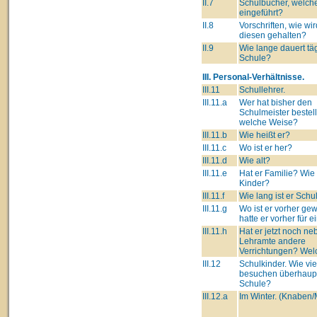
II.7
Schulbücher, welch
eingeführt?
II.8
Vorschriften, wie wir
diesen gehalten?
II.9
Wie lange dauert täg
Schule?
III. Personal-Verhältnisse.
III.11
Schullehrer.
III.11.a
Wer hat bisher den
Schulmeister bestell
welche Weise?
III.11.b
Wie heißt er?
III.11.c
Wo ist er her?
III.11.d
Wie alt?
III.11.e
Hat er Familie? Wie 
Kinder?
III.11.f
Wie lang ist er Schu
III.11.g
Wo ist er vorher g
hatte er vorher für 
III.11.h
Hat er jetzt noch n
Lehramte andere
Verrichtungen? Wel
III.12
Schulkinder. Wie vie
besuchen überhaupt
Schule?
III.12.a
Im Winter. (Knaben