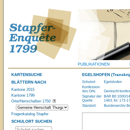
PUBLIKATIONEN
KARTENSUCHE
EGELSHOFEN
(Transkri
BLÄTTERN NACH
Schulort
Egelshofen
Konfession
Kantone 2015
des Orts:
Gemischt konfes
Kantone 1799
Signatur der
BAR B0 1000/148
Quelle:
1463, fol. 173-1
Orte/Herrschaften 1750
Standort:
Bundesarchiv B
Fragenkatalog Stapfer
SCHULORT SUCHEN