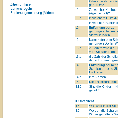
Oder zu welcher G
Zitierrichtlinien
gehört er?
Editionsregeln
I.1.c
Zu welcher Kirchge
Bedienungsanleitung (Video)
(Agentschaft)?
I.1.d
In welchem Distrikt?
I.1.e
In welchen Kanton 
I.2
Entfernung der zum
gehörigen Häuser. I
Viertelstunden.
I.3
Namen der zum Sch
gehörigen Dörfer, We
I.3.a
Zu jedem wird die E
vom Schulorte, und
I.3.b
die Zahl der Schulki
daher kommen, gese
I.4
Entfernung der ben
Schulen auf eine St
Umkreise.
I.4.a
Ihre Namen.
I.4.b
Die Entfernung eine
II.10
Sind die Kinder in 
geteilt?
II. Unterricht.
II.5
Was wird in der Sch
II.6
Werden die Schulen
Winter gehalten? W