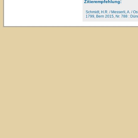
Zitierempfehlung:
Schmidt, H.R. / Messerli, A. / O
1799, Bern 2015, Nr. 788 : Dün