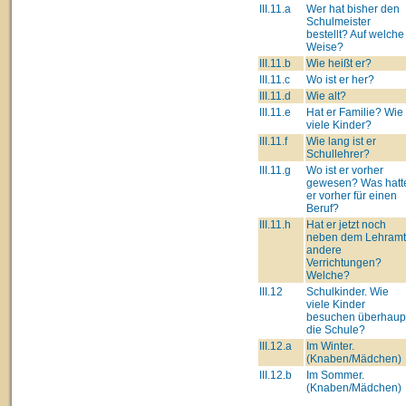
III.11.a
Wer hat bisher den
Schulmeister
bestellt? Auf welche
Weise?
III.11.b
Wie heißt er?
III.11.c
Wo ist er her?
III.11.d
Wie alt?
III.11.e
Hat er Familie? Wie
viele Kinder?
III.11.f
Wie lang ist er
Schullehrer?
III.11.g
Wo ist er vorher
gewesen? Was hatt
er vorher für einen
Beruf?
III.11.h
Hat er jetzt noch
neben dem Lehram
andere
Verrichtungen?
Welche?
III.12
Schulkinder. Wie
viele Kinder
besuchen überhaup
die Schule?
III.12.a
Im Winter.
(Knaben/Mädchen)
III.12.b
Im Sommer.
(Knaben/Mädchen)