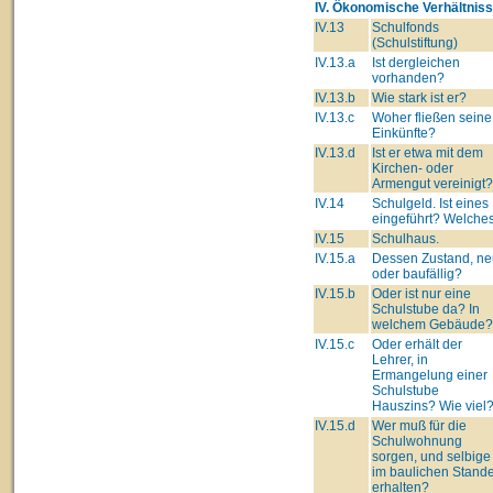
IV. Ökonomische Verhältniss
IV.13
Schulfonds
(Schulstiftung)
IV.13.a
Ist dergleichen
vorhanden?
IV.13.b
Wie stark ist er?
IV.13.c
Woher fließen seine
Einkünfte?
IV.13.d
Ist er etwa mit dem
Kirchen- oder
Armengut vereinigt?
IV.14
Schulgeld. Ist eines
eingeführt? Welche
IV.15
Schulhaus.
IV.15.a
Dessen Zustand, ne
oder baufällig?
IV.15.b
Oder ist nur eine
Schulstube da? In
welchem Gebäude?
IV.15.c
Oder erhält der
Lehrer, in
Ermangelung einer
Schulstube
Hauszins? Wie viel
IV.15.d
Wer muß für die
Schulwohnung
sorgen, und selbige
im baulichen Stand
erhalten?