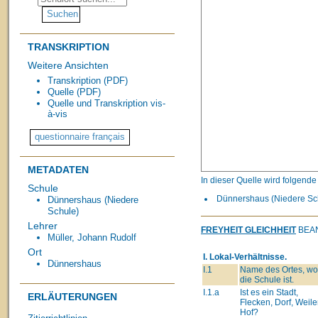
TRANSKRIPTION
Weitere Ansichten
Transkription (PDF)
Quelle (PDF)
Quelle und Transkription vis-
à-vis
METADATEN
In dieser Quelle wird folgend
Schule
Dünnershaus (Niedere Schu
Dünnershaus (Niedere
Schule)
Lehrer
FREYHEIT GLEICHHEIT
BEAN
Müller, Johann Rudolf
Ort
I. Lokal-Verhältnisse.
Dünnershaus
I.1
Name des Ortes, wo
die Schule ist.
I.1.a
Ist es ein Stadt,
ERLÄUTERUNGEN
Flecken, Dorf, Weiler
Hof?