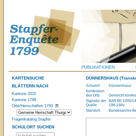
PUBLIKATIONEN
KARTENSUCHE
DÜNNERSHAUS
(Transkr
BLÄTTERN NACH
Schulort
Dünnershaus
Konfession
Kantone 2015
des Orts:
Gemischt konfes
Kantone 1799
Signatur der
BAR B0 1000/1483
Quelle:
198-198v
Orte/Herrschaften 1750
Standort:
Bundesarchiv B
Fragenkatalog Stapfer
SCHULORT SUCHEN