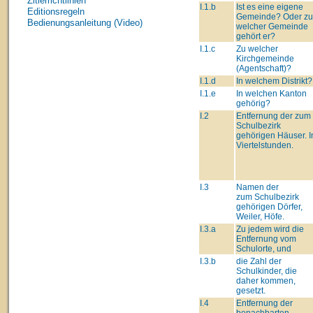
Zitierrichtlinien
I.1.b
Ist es eine eigene
Editionsregeln
Gemeinde? Oder zu
Bedienungsanleitung (Video)
welcher Gemeinde
gehört er?
I.1.c
Zu welcher
Kirchgemeinde
(Agentschaft)?
I.1.d
In welchem Distrikt?
I.1.e
In welchen Kanton
gehörig?
I.2
Entfernung der zum
Schulbezirk
gehörigen Häuser. I
Viertelstunden.
I.3
Namen der
zum Schulbezirk
gehörigen Dörfer,
Weiler, Höfe.
I.3.a
Zu jedem wird die
Entfernung vom
Schulorte, und
I.3.b
die Zahl der
Schulkinder, die
daher kommen,
gesetzt.
I.4
Entfernung der
benachbarten