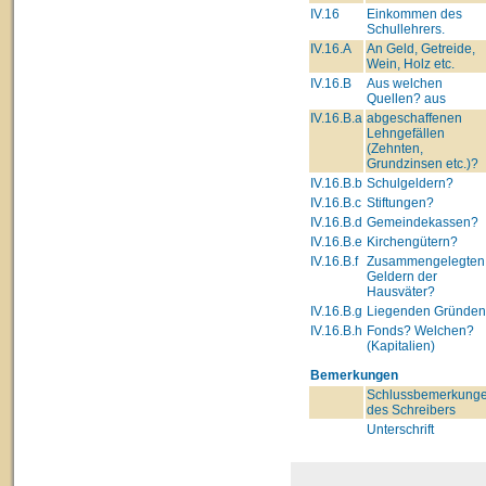
IV.16
Einkommen des
Schullehrers.
IV.16.A
An Geld, Getreide,
Wein, Holz etc.
IV.16.B
Aus welchen
Quellen? aus
IV.16.B.a
abgeschaffenen
Lehngefällen
(Zehnten,
Grundzinsen etc.)?
IV.16.B.b
Schulgeldern?
IV.16.B.c
Stiftungen?
IV.16.B.d
Gemeindekassen?
IV.16.B.e
Kirchengütern?
IV.16.B.f
Zusammengelegten
Geldern der
Hausväter?
IV.16.B.g
Liegenden Gründe
IV.16.B.h
Fonds? Welchen?
(Kapitalien)
Bemerkungen
Schlussbemerkung
des Schreibers
Unterschrift