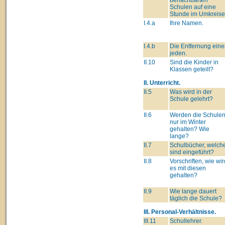
Schulen auf eine
Stunde im Umkreise
I.4.a
Ihre Namen.
I.4.b
Die Entfernung eine
jeden.
II.10
Sind die Kinder in
Klassen geteilt?
II. Unterricht.
II.5
Was wird in der
Schule gelehrt?
II.6
Werden die Schule
nur im Winter
gehalten? Wie
lange?
II.7
Schulbücher, welch
sind eingeführt?
II.8
Vorschriften, wie wir
es mit diesen
gehalten?
II.9
Wie lange dauert
täglich die Schule?
III. Personal-Verhältnisse.
III.11
Schullehrer.