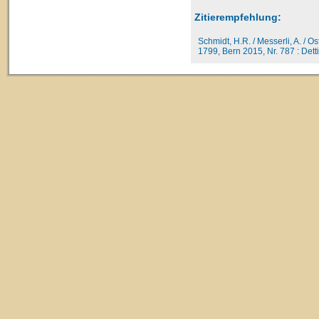
Zitierempfehlung:
Schmidt, H.R. / Messerli, A. / O
1799, Bern 2015, Nr. 787 : Detti