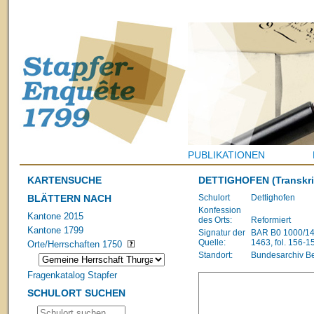
PUBLIKATIONEN
KARTENSUCHE
DETTIGHOFEN
(Transkri
BLÄTTERN NACH
Schulort
Dettighofen
Konfession
Kantone 2015
des Orts:
Reformiert
Kantone 1799
Signatur der
BAR B0 1000/148
Quelle:
1463, fol. 156-1
Orte/Herrschaften 1750
Standort:
Bundesarchiv B
Fragenkatalog Stapfer
SCHULORT SUCHEN