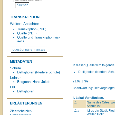
TRANSKRIPTION
Weitere Ansichten
Transkription (PDF)
Quelle (PDF)
Quelle und Transkription vis-
à-vis
METADATEN
In dieser Quelle wird folgend
Schule
Dettighofen (Niedere Schul
Dettighofen (Niedere Schule)
Lehrer
21.02.1799
Bergman, Hans Jakob
Ort
Beantwortung: Der vorgelegten
Dettighofen
I. Lokal-Verhältnisse.
I.1
Name des Ortes, wo
ERLÄUTERUNGEN
Schule ist.
I.1.a
Ist es ein Stadt, Flec
Zitierrichtlinien
Weiler, Hof?