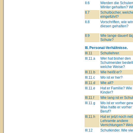
II.6
Werden die Schulen
Winter gehalten? W
II.7
Schulbücher, welch
eingeführt?
II.8
Vorschriften, wie wir
diesen gehalten?
II.9
Wie lange dauert täg
Schule?
III. Personal-Verhältnisse.
III.11
Schullehrer.
III.11.a
Wer hat bisher den
Schulmeister bestell
welche Weise?
III.11.b
Wie heißt er?
III.11.c
Wo ist er her?
III.11.d
Wie alt?
III.11.e
Hat er Familie? Wie 
Kinder?
III.11.f
Wie lang ist er Schu
III.11.g
Wo ist er vorher g
Was hatte er vorher 
Beruf?
III.11.h
Hat er jetzt noch n
Lehramte andere
Verrichtungen? Wel
III.12
Schulkinder. Wie vie