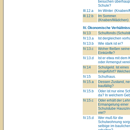
besuchen überhaupt
Schule?
III.12.a
Im Winter. (Knaben
III.12.b
Im Sommer.
(Knaben/Mädchen)
IV. Ökonomische Verhältniss
IV.13
Schulfonds (Schulsti
IV.13.a
Ist dergleichen vor
IV.13.b
Wie stark ist er?
IV.13.c
Woher fließen seine
Einkünfte?
IV.13.d
Ist er etwa mit dem 
oder Armengut verei
IV.14
Schulgeld. Ist eines
eingeführt? Welche
IV.15
Schulhaus.
IV.15.a
Dessen Zustand, ne
baufällig?
IV.15.b
Oder ist nur eine Sc
da? In welchem Ge
IV.15.c
Oder erhält der Lehre
Ermangelung einer
Schulstube Hauszin
viel?
IV.15.d
Wer muß für die
Schulwohnung sorg
selbige im bauliche
erhalten?