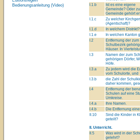
Editionsregeln
I.1.b
Ist es eine eigene
Bedienungsanleitung (Video)
Gemeinde? Oder zu
Gemeinde gehört er
I.1.c
Zu welcher Kirchge
(Agentschaft)?
I.1.d
In welchem Distrikt?
I.1.e
In welchen Kanton 
I.2
Entfernung der zum
Schulbezirk gehöri
Häuser. In Viertelst
I.3
Namen der zum Sch
gehörigen Dörfer, We
Höfe.
I.3.a
Zu jedem wird die E
vom Schulorte, und
I.3.b
die Zahl der Schulki
daher kommen, gese
I.4
Entfernung der ben
Schulen auf eine St
Umkreise.
I.4.a
Ihre Namen.
I.4.b
Die Entfernung eine
II.10
Sind die Kinder in 
geteilt?
II. Unterricht.
II.5
Was wird in der Sch
gelehrt?