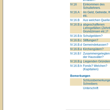
IV.16
Einkommen des
Schullehrers.
IV.16.A
An Geld, Getreide, 
etc.
IV.16.B
Aus welchen Quelle
IV.16.B.a
abgeschaffenen
Lehngefällen (Zehnt
Grundzinsen etc.)?
IV.16.B.b
Schulgeldern?
IV.16.B.c
Stiftungen?
IV.16.B.d
Gemeindekassen?
IV.16.B.e
Kirchengütern?
IV.16.B.f
Zusammengelegten
der Hausväter?
IV.16.B.g
Liegenden Gründe
IV.16.B.h
Fonds? Welchen?
(Kapitalien)
Bemerkungen
Schlussbemerkunge
Schreibers
Unterschrift