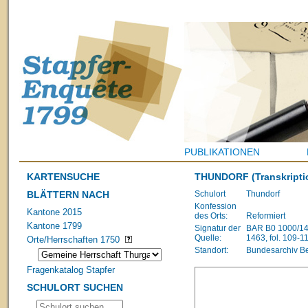
PUBLIKATIONEN
KARTENSUCHE
THUNDORF
(Transkripti
BLÄTTERN NACH
Schulort
Thundorf
Konfession
Kantone 2015
des Orts:
Reformiert
Kantone 1799
Signatur der
BAR B0 1000/148
Quelle:
1463, fol. 109-1
Orte/Herrschaften 1750
Standort:
Bundesarchiv B
Fragenkatalog Stapfer
SCHULORT SUCHEN