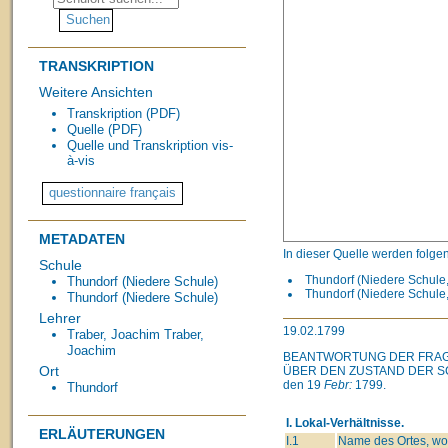
TRANSKRIPTION
Weitere Ansichten
Transkription (PDF)
Quelle (PDF)
Quelle und Transkription vis-
à-vis
METADATEN
In dieser Quelle werden folge
Schule
Thundorf (Niedere Schule, 
Thundorf (Niedere Schule)
Thundorf (Niedere Schule,
Thundorf (Niedere Schule)
Lehrer
19.02.1799
Traber, Joachim
Traber,
Joachim
BEANTWORTUNG DER FRAG
Ort
ÜBER DEN ZUSTAND DER S
den 19
Febr:
1799.
Thundorf
I. Lokal-Verhältnisse.
ERLÄUTERUNGEN
I.1
Name des Ortes, wo