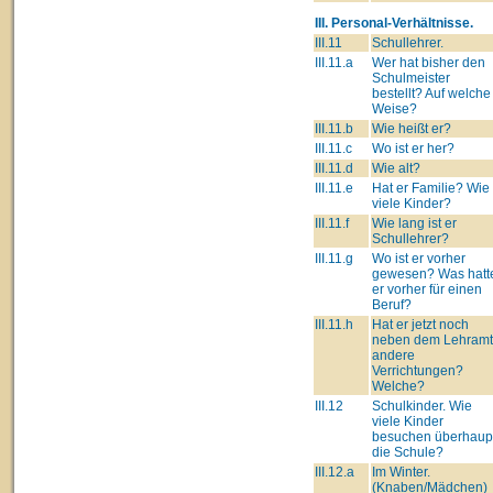
III. Personal-Verhältnisse.
III.11
Schullehrer.
III.11.a
Wer hat bisher den
Schulmeister
bestellt? Auf welche
Weise?
III.11.b
Wie heißt er?
III.11.c
Wo ist er her?
III.11.d
Wie alt?
III.11.e
Hat er Familie? Wie
viele Kinder?
III.11.f
Wie lang ist er
Schullehrer?
III.11.g
Wo ist er vorher
gewesen? Was hatt
er vorher für einen
Beruf?
III.11.h
Hat er jetzt noch
neben dem Lehram
andere
Verrichtungen?
Welche?
III.12
Schulkinder. Wie
viele Kinder
besuchen überhaup
die Schule?
III.12.a
Im Winter.
(Knaben/Mädchen)