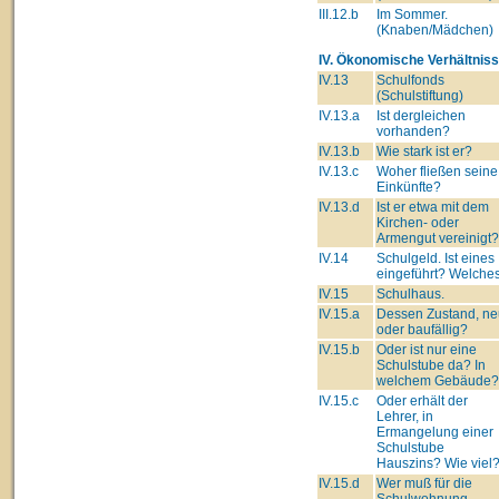
III.12.b
Im Sommer.
(Knaben/Mädchen)
IV. Ökonomische Verhältniss
IV.13
Schulfonds
(Schulstiftung)
IV.13.a
Ist dergleichen
vorhanden?
IV.13.b
Wie stark ist er?
IV.13.c
Woher fließen seine
Einkünfte?
IV.13.d
Ist er etwa mit dem
Kirchen- oder
Armengut vereinigt?
IV.14
Schulgeld. Ist eines
eingeführt? Welche
IV.15
Schulhaus.
IV.15.a
Dessen Zustand, ne
oder baufällig?
IV.15.b
Oder ist nur eine
Schulstube da? In
welchem Gebäude?
IV.15.c
Oder erhält der
Lehrer, in
Ermangelung einer
Schulstube
Hauszins? Wie viel
IV.15.d
Wer muß für die
Schulwohnung