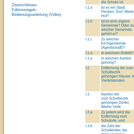
die Schule ist.
Zitierrichtlinien
I.1.a
Ist es ein Stadt,
Editionsregeln
Flecken, Dorf, Weiler
Bedienungsanleitung (Video)
Hof?
I.1.b
Ist es eine eigene
Gemeinde? Oder zu
welcher Gemeinde
gehört er?
I.1.c
Zu welcher
Kirchgemeinde
(Agentschaft)?
I.1.d
In welchem Distrikt?
I.1.e
In welchen Kanton
gehörig?
I.2
Entfernung der zum
Schulbezirk
gehörigen Häuser. I
Viertelstunden.
I.3
Namen der
zum Schulbezirk
gehörigen Dörfer,
Weiler, Höfe.
I.3.a
Zu jedem wird die
Entfernung vom
Schulorte, und
I.3.b
die Zahl der
Schulkinder, die