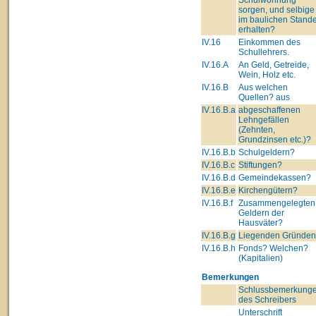
sorgen, und selbige
im baulichen Stand
erhalten?
IV.16
Einkommen des
Schullehrers.
IV.16.A
An Geld, Getreide,
Wein, Holz etc.
IV.16.B
Aus welchen
Quellen? aus
IV.16.B.a
abgeschaffenen
Lehngefällen
(Zehnten,
Grundzinsen etc.)?
IV.16.B.b
Schulgeldern?
IV.16.B.c
Stiftungen?
IV.16.B.d
Gemeindekassen?
IV.16.B.e
Kirchengütern?
IV.16.B.f
Zusammengelegten
Geldern der
Hausväter?
IV.16.B.g
Liegenden Gründe
IV.16.B.h
Fonds? Welchen?
(Kapitalien)
Bemerkungen
Schlussbemerkung
des Schreibers
Unterschrift