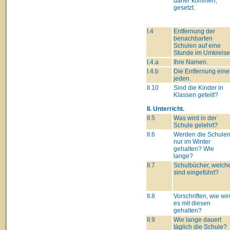
daher kommen,
gesetzt.
I.4
Entfernung der
benachbarten
Schulen auf eine
Stunde im Umkreise
I.4.a
Ihre Namen.
I.4.b
Die Entfernung eine
jeden.
II.10
Sind die Kinder in
Klassen geteilt?
II. Unterricht.
II.5
Was wird in der
Schule gelehrt?
II.6
Werden die Schule
nur im Winter
gehalten? Wie
lange?
II.7
Schulbücher, welch
sind eingeführt?
II.8
Vorschriften, wie wir
es mit diesen
gehalten?
II.9
Wie lange dauert
täglich die Schule?