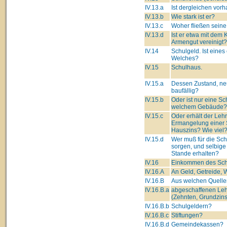
IV.13.a
Ist dergleichen vor
IV.13.b
Wie stark ist er?
IV.13.c
Woher fließen seine
IV.13.d
Ist er etwa mit dem 
Armengut vereinigt?
IV.14
Schulgeld. Ist eines
Welches?
IV.15
Schulhaus.
IV.15.a
Dessen Zustand, ne
baufällig?
IV.15.b
Oder ist nur eine Sc
welchem Gebäude?
IV.15.c
Oder erhält der Lehre
Ermangelung einer 
Hauszins? Wie viel
IV.15.d
Wer muß für die Sc
sorgen, und selbige
Stande erhalten?
IV.16
Einkommen des Schu
IV.16.A
An Geld, Getreide, W
IV.16.B
Aus welchen Quelle
IV.16.B.a
abgeschaffenen Leh
(Zehnten, Grundzins
IV.16.B.b
Schulgeldern?
IV.16.B.c
Stiftungen?
IV.16.B.d
Gemeindekassen?