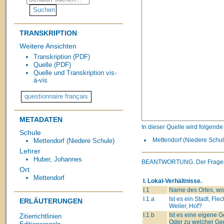
TRANSKRIPTION
Weitere Ansichten
Transkription (PDF)
Quelle (PDF)
Quelle und Transkription vis-
à-vis
METADATEN
In dieser Quelle wird folgend
Schule
Mettendorf (Niedere Schule
Mettendorf (Niedere Schule)
Lehrer
Huber, Johannes
BEANTWORTUNG.
Der Frage
Ort
Mettendorf
I. Lokal-Verhältnisse.
I.1
Name des Ortes, wo 
I.1.a
Ist es ein Stadt, Flec
ERLÄUTERUNGEN
Weiler, Hof?
I.1.b
Ist es eine eigene
Zitierrichtlinien
Oder zu welcher Ge