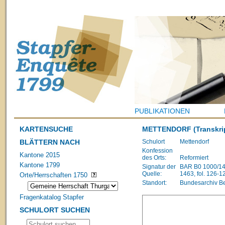
PUBLIKATIONEN
KARTENSUCHE
METTENDORF
(Transkri
BLÄTTERN NACH
Schulort
Mettendorf
Konfession
Kantone 2015
des Orts:
Reformiert
Kantone 1799
Signatur der
BAR B0 1000/148
Quelle:
1463, fol. 126-1
Orte/Herrschaften 1750
Standort:
Bundesarchiv B
Fragenkatalog Stapfer
SCHULORT SUCHEN