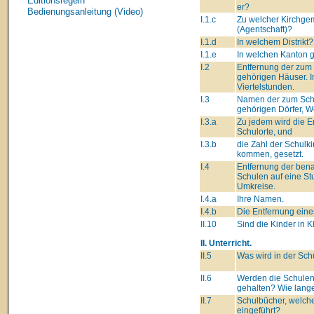
Editionsregeln
er?
Bedienungsanleitung (Video)
I.1.c
Zu welcher Kirchge
(Agentschaft)?
I.1.d
In welchem Distrikt?
I.1.e
In welchen Kanton 
I.2
Entfernung der zum
gehörigen Häuser. I
Viertelstunden.
I.3
Namen der zum Sch
gehörigen Dörfer, We
I.3.a
Zu jedem wird die 
Schulorte, und
I.3.b
die Zahl der Schulki
kommen, gesetzt.
I.4
Entfernung der ben
Schulen auf eine St
Umkreise.
I.4.a
Ihre Namen.
I.4.b
Die Entfernung eine
II.10
Sind die Kinder in K
II. Unterricht.
II.5
Was wird in der Sch
II.6
Werden die Schulen
gehalten? Wie lang
II.7
Schulbücher, welch
eingeführt?