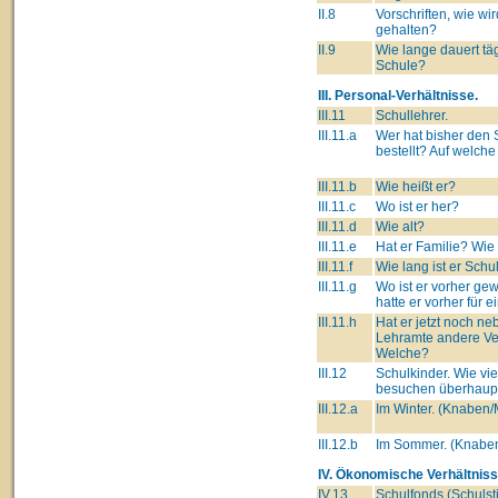
II.8
Vorschriften, wie wi
gehalten?
II.9
Wie lange dauert täg
Schule?
III. Personal-Verhältnisse.
III.11
Schullehrer.
III.11.a
Wer hat bisher den 
bestellt? Auf welch
III.11.b
Wie heißt er?
III.11.c
Wo ist er her?
III.11.d
Wie alt?
III.11.e
Hat er Familie? Wie
III.11.f
Wie lang ist er Schu
III.11.g
Wo ist er vorher g
hatte er vorher für 
III.11.h
Hat er jetzt noch n
Lehramte andere Ve
Welche?
III.12
Schulkinder. Wie vie
besuchen überhaupt
III.12.a
Im Winter. (Knaben
III.12.b
Im Sommer. (Knabe
IV. Ökonomische Verhältniss
IV.13
Schulfonds (Schulsti