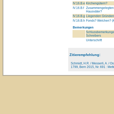
IV.16.B.e
Kirchengütern?
IV.16.B.f
Zusammengelegten 
Hausväter?
IV.16.B.g
Liegenden Gründe
IV.16.B.h
Fonds? Welchen? (K
Bemerkungen
Schlussbemerkunge
Schreibers
Unterschrift
Zitierempfehlung:
Schmidt, H.R. / Messerli, A. / O
1799, Bern 2015, Nr. 691 : Mette