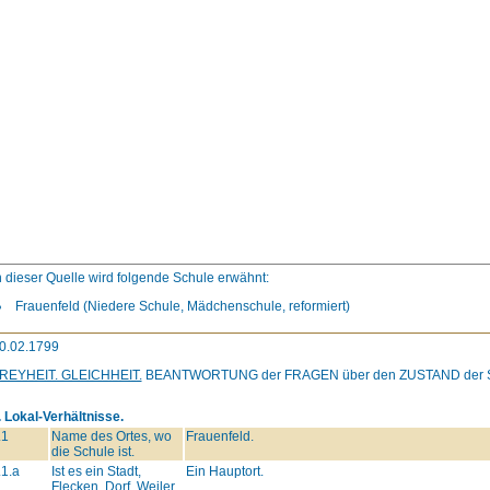
n dieser Quelle wird folgende Schule erwähnt:
Frauenfeld (Niedere Schule, Mädchenschule, reformiert)
0.02.1799
REYHEIT. GLEICHHEIT.
BEANTWORTUNG
der
FRAGEN
über den
ZUSTAND
der
. Lokal-Verhältnisse.
.1
Name des Ortes, wo
Frauenfeld.
die Schule ist.
.1.a
Ist es ein Stadt,
Ein Hauptort.
Flecken, Dorf, Weiler,