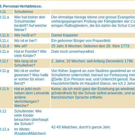
II. Personal-Verhältnisse.
II.11
Schullehrer.
II.11.a
Wer hat bisher den
Der ehmalige hiesige kleine und grosse Evangelisc
Schulmeister
vorhergegangenen Prüfung der Fähigkeiten der
Co
bestellt? Auf welche
einigen Rathsgliedern, die bis dahin die Schul-
Com
Weise?
II.11.b
Wie heißt er?
Daniel Kappeler
II.11.c
Wo ist er her?
Ein geborner Bürger von Frauenfeld.
II.11.d
Wie alt?
25 Jahr, 8 Wochen. Geboren den 26. Xbre 1773.
II.11.e
Hat er Familie? Wie
Dato
noch unverheyrathet.
viele Kinder?
II.11.f
Wie lang ist er
2. Jahre, 10 Wochen: seit Anfang
Decembris
1796.
Schullehrer?
II.11.g
Wo ist er vorher
Von früher Jugend an zum Studiren gewidmet an m
gewesen? Was hatte
Schullehrer unterrichtet, hierauf zur Fortsezung me
er vorher für einen
||[Seite 3] in
Pension
war, und Unterricht genoß. Na
Beruf?
HauslehrerStelle im Hauptort Glarus, wo ich 2 Jahre
II.11.h
Hat er jetzt noch
Keine; da ich mich ganz der Erziehung ge wiedmet
neben dem Lehramte
gröstentheils für die Schule selbst anwende, und
andere
französischen Sprache ertheile.
Verrichtungen?
Welche?
II.12
Schulkinder. Wie
viele Kinder
besuchen überhaupt
die Schule?
42-45 Mädchen, durch's ganze Jahr.
II.12.a
Im Winter.
(Knaben/Mädchen)