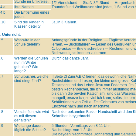
Stunde im Umkreise.
1/2 Viertelstund — Straß, 3/4 Stund — Horgenbach, 
.4.a
Ihre Namen.
Thundorf und Wellhausen sind jedes, 1 Stund von hi
.4.b
Die Entfernung eines
jeden.
I.10
Sind die Kinder in
Ja, in 3 Klaßen.
Klassen geteilt?
I. Unterricht.
I.5
Was wird in der
Anfangsgründe in der Religion. — Tägliche Verrich
Schule gelehrt?
lernen, — Buchstabiren — Lesen des Gedrukten 
Ortographie
— Briefe schreiben — Rechnen, und wa
Nothwendigste kennen zu lernen.
I.6
Werden die Schulen
Durch das ganze Jahr.
nur im Winter
gehalten? Wie
lange?
I.7
Schulbücher, welche
||[Seite 2] Zum A.B.C lernen, das gewöhnliche Nam
sind eingeführt?
Buchstabiren und Lesen, der kleine und grosse Ka
Testament und das Leben Jesu von Federsen. Jm R
besten Rechenbücher, die ich immer ausfündig m
bis dahin die beyden Katechismi, und das Wasers
mangelt, erseze ich, so viel ich kann, selbst, inde
Schülerinnen von Zeit zu Zeit Gebrauch von meine
Endzwek nach und nach anschaffe.
I.8
Vorschriften, wie wird
Nach der bekannten Basler-Handschrift wird den Ki
es mit diesen
Schreiben beygebracht.
gehalten?
I.9
Wie lange dauert
5 Stunden. Vormittags von 8-11 Uhr.
täglich die Schule?
Nachmittags von 1-3 Uhr.
Die beyden Nachmittage Donnerstag und Samstag 