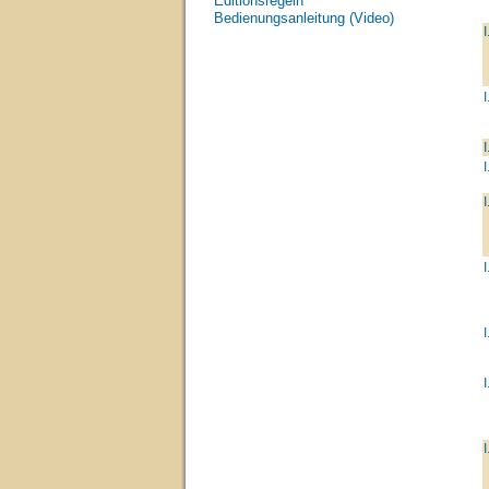
Editionsregeln
Bedienungsanleitung (Video)
I
I
I
I
I
I
I
I
I