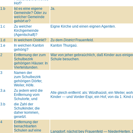
Hof?
.1.b
Ist es eine eigene
Ja.
Gemeinde? Oder zu
welcher Gemeinde
gehört er?
.1.c
Zu welcher
Eigne Kirche und einen eignen Agenten.
Kirchgemeinde
(Agentschaft)?
.1.d
In welchem Distrikt?
Zu dem
District
Frauenfeld.
.1.e
In welchen Kanton
Kanton Thurgaü.
gehörig?
.2
Entfernung der zum
War von jeher gebraüchlich, daß Kinder aus einigen,
Schulbezirk
Schule besuchen.
gehörigen Häuser. In
Viertelstunden.
.3
Namen der
zum Schulbezirk
gehörigen Dörfer,
Weiler, Höfe.
.3.a
Zu jedem wird die
Alle gleich entfernt: als: Wüsthaüsli, ein Weiler, w
Entfernung vom
Kinder — und Vorder-Espi, ein Hof, von da 1. Kin
Schulorte, und
.3.b
die Zahl der
Schulkinder, die
daher kommen,
gesetzt.
.4
Entfernung der
benachbarten
Schulen auf eine
Langdorf, nächst bey Frauenfeld — NiederHerten, 1