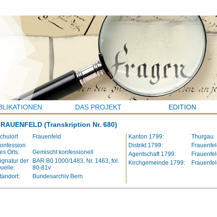
BLIKATIONEN
DAS PROJEKT
EDITION
FRAUENFELD
(Transkription Nr. 680)
chulort
Frauenfeld
Kanton 1799:
Thurgau
onfession
Distrikt 1799:
Frauenfel
es Orts:
Gemischt konfessionell
Agentschaft 1799:
Frauenfel
ignatur der
BAR B0 1000/1483, Nr. 1463, fol.
Kirchgemeinde 1799:
Frauenfel
uelle:
80-81v
tandort:
Bundesarchiv Bern