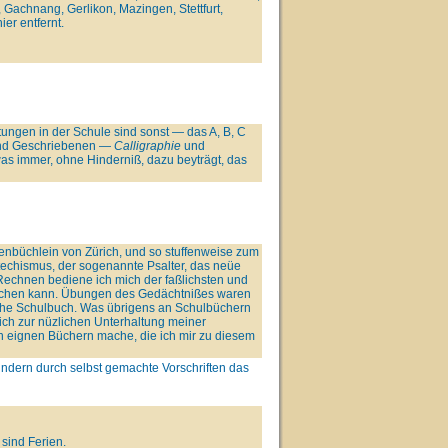
Gachnang, Gerlikon, Mazingen, Stettfurt,
er entfernt.
tungen in der Schule sind sonst — das A, B, C
und Geschriebenen —
Calligraphie
und
s immer, ohne Hinderniß, dazu beyträgt, das
enbüchlein von Zürich, und so stuffenweise zum
techismus, der sogenannte Psalter, das neüe
echnen bediene ich mich der faßlichsten und
achen kann. Übungen des Gedächtnißes waren
che Schulbuch. Was übrigens an Schulbüchern
m ich zur nüzlichen Unterhaltung meiner
n eignen Büchern mache, die ich mir zu diesem
ndern durch selbst gemachte Vorschriften das
sind Ferien.