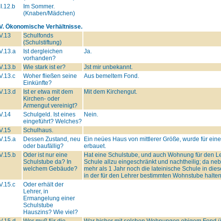
II.12.b
Im Sommer.
(Knaben/Mädchen)
IV. Ökonomische Verhältnisse.
V.13
Schulfonds
(Schulstiftung)
V.13.a
Ist dergleichen
Ja.
vorhanden?
V.13.b
Wie stark ist er?
Jst mir unbekannt.
V.13.c
Woher fließen seine
Aus bemeltem Fond.
Einkünfte?
V.13.d
Ist er etwa mit dem
Mit dem Kirchengut.
Kirchen- oder
Armengut vereinigt?
V.14
Schulgeld. Ist eines
Nein.
eingeführt? Welches?
V.15
Schulhaus.
V.15.a
Dessen Zustand, neu
Ein neües Haus von mittlerer Größe, wurde für ei
oder baufällig?
erbauet.
V.15.b
Oder ist nur eine
Hat eine Schulstube, und auch Wohnung für den Leh
Schulstube da? In
Schule allzu eingeschränkt und nachtheilig; da neb
welchem Gebäude?
mehr als 1 Jahr noch die lateinische Schule in di
in der für den Lehrer bestimmten Wohnstube halten
V.15.c
Oder erhält der
Lehrer, in
Ermangelung einer
Schulstube
Hauszins? Wie viel?
V.15.d
Wer muß für die
War bisher mit solchen Wohnungen obigem Fond ü