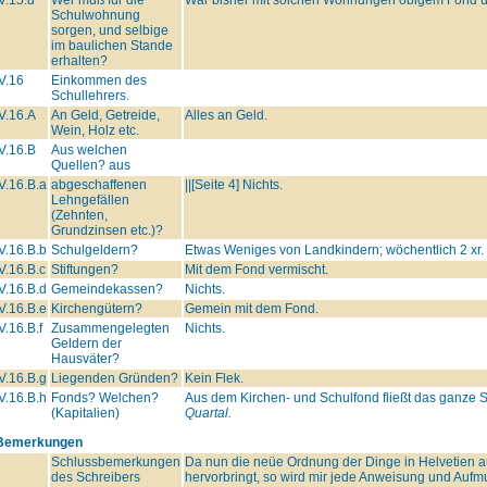
Schulwohnung
sorgen, und selbige
im baulichen Stande
erhalten?
V.16
Einkommen des
Schullehrers.
V.16.A
An Geld, Getreide,
Alles an Geld.
Wein, Holz etc.
V.16.B
Aus welchen
Quellen? aus
V.16.B.a
abgeschaffenen
||[Seite 4] Nichts.
Lehngefällen
(Zehnten,
Grundzinsen etc.)?
V.16.B.b
Schulgeldern?
Etwas Weniges von Landkindern; wöchentlich 2 xr.
V.16.B.c
Stiftungen?
Mit dem Fond vermischt.
V.16.B.d
Gemeindekassen?
Nichts.
V.16.B.e
Kirchengütern?
Gemein mit dem Fond.
V.16.B.f
Zusammengelegten
Nichts.
Geldern der
Hausväter?
V.16.B.g
Liegenden Gründen?
Kein Flek.
V.16.B.h
Fonds? Welchen?
Aus dem Kirchen- und Schulfond fließt das ganze S
(Kapitalien)
Quartal.
Bemerkungen
Schlussbemerkungen
Da nun die neüe Ordnung der Dinge in Helvetien 
des Schreibers
hervorbringt, so wird mir jede Anweisung und Auf