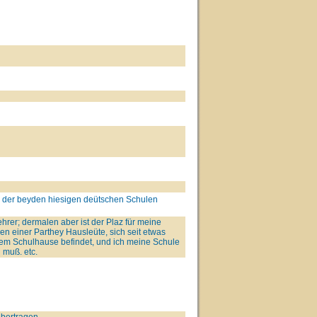
ne der beyden hiesigen deütschen Schulen
rer; dermalen aber ist der Plaz für meine
en einer Parthey Hausleüte, sich seit etwas
esem Schulhause befindet, und ich meine Schule
 muß. etc.
bertragen.