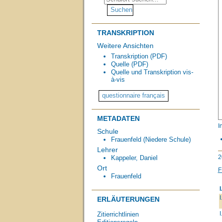
TRANSKRIPTION
Weitere Ansichten
Transkription (PDF)
Quelle (PDF)
Quelle und Transkription vis-
à-vis
METADATEN
I
Schule
Frauenfeld (Niedere Schule)
Lehrer
2
Kappeler, Daniel
Ort
F
Frauenfeld
I
I
ERLÄUTERUNGEN
I
Zitierrichtlinien