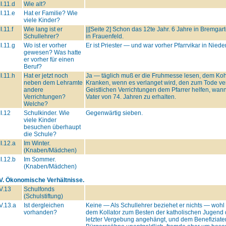
II.11.d
Wie alt?
II.11.e
Hat er Familie? Wie
viele Kinder?
II.11.f
Wie lang ist er
||[Seite 2] Schon das 12te Jahr. 6 Jahre in Bremg
Schullehrer?
in Frauenfeld.
II.11.g
Wo ist er vorher
Er ist Priester — und war vorher Pfarrvikar in Nie
gewesen? Was hatte
er vorher für einen
Beruf?
II.11.h
Hat er jetzt noch
Ja — täglich muß er die Fruhmesse lesen, dem Ko
neben dem Lehramte
Kranken, wenn es verlanget wird, den zum Tode ver
andere
Geistlichen Verrichtungen dem Pfarrer helfen, wa
Verrichtungen?
Vater von 74. Jahren zu erhalten.
Welche?
II.12
Schulkinder. Wie
Gegenwärtig sieben.
viele Kinder
besuchen überhaupt
die Schule?
II.12.a
Im Winter.
(Knaben/Mädchen)
II.12.b
Im Sommer.
(Knaben/Mädchen)
IV. Ökonomische Verhältnisse.
V.13
Schulfonds
(Schulstiftung)
V.13.a
Ist dergleichen
Keine — Als Schullehrer beziehet er nichts — woh
vorhanden?
dem Kollator zum Besten der katholischen Jugend 
letzter Vergebung angehängt, und dem Benefiziaten 