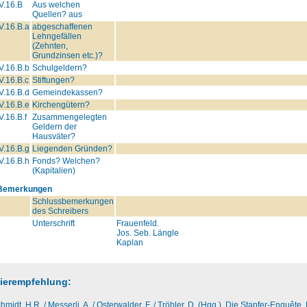
V.16.B
Aus welchen
Quellen? aus
V.16.B.a
abgeschaffenen
Lehngefällen
(Zehnten,
Grundzinsen etc.)?
V.16.B.b
Schulgeldern?
V.16.B.c
Stiftungen?
V.16.B.d
Gemeindekassen?
V.16.B.e
Kirchengütern?
V.16.B.f
Zusammengelegten
Geldern der
Hausväter?
V.16.B.g
Liegenden Gründen?
V.16.B.h
Fonds? Welchen?
(Kapitalien)
Bemerkungen
Schlussbemerkungen
des Schreibers
Unterschrift
Frauenfeld.
Jos. Seb. Längle
Kaplan
tierempfehlung:
hmidt, H.R. / Messerli, A. / Osterwalder, F. / Tröhler, D. (Hgg.), Die Stapfer-Enquêt