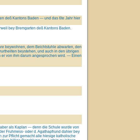
arten deß Kantons Baden — und das 6te Jahr hier
derweil bey Bremgarten deß Kantons Baden.
hre beywohnen, dem Beichtstuhle abwarten, den
urtheilten beystehen, und auch in den übrigen
nn er von ihm darum angesprochen wird. — Einen
l aber als Kaplan — denn die Schule wurde von
der Fruhmess- oder d. Agathapfrund dahier bey
zur Pflicht gemacht alle hiesige katholische