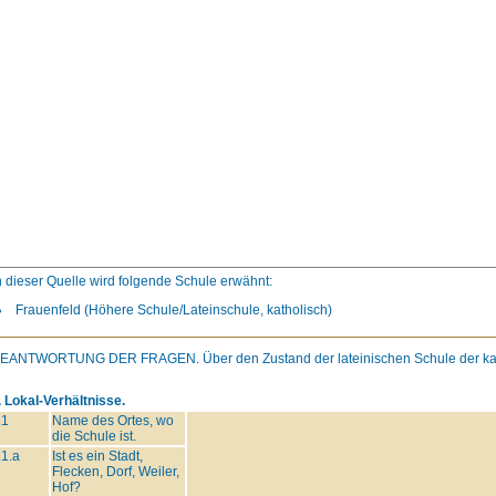
n dieser Quelle wird folgende Schule erwähnt:
Frauenfeld (Höhere Schule/Lateinschule, katholisch)
EANTWORTUNG DER FRAGEN.
Über den Zustand der lateinischen Schule der k
. Lokal-Verhältnisse.
.1
Name des Ortes, wo
die Schule ist.
.1.a
Ist es ein Stadt,
Flecken, Dorf, Weiler,
Hof?