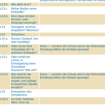
Bürgerssöhne unentgeldlich, fremde aber um beson
V.13.b
Wie stark ist er?
V.13.c
Woher fließen seine
Einkünfte?
V.13.d
Ist er etwa mit dem
Kirchen- oder
Armengut vereinigt?
V.14
Schulgeld. Ist eines
eingeführt? Welches?
V.15
Schulhaus.
V.15.a
Dessen Zustand, neu
oder baufällig?
V.15.b
Oder ist nur eine
Keine — sondern die Schule wird in der Wohnstube
Schulstube da? In
Erhaltung bißher der Kollator gesorget.
welchem Gebäude?
V.15.c
Oder erhält der
Lehrer, in
Ermangelung einer
Schulstube
Hauszins? Wie viel?
V.15.d
Wer muß für die
Keine — sondern die Schule wird in der Wohnstube
Schulwohnung
Erhaltung bißher der Kollator gesorget.
sorgen, und selbige
im baulichen Stande
erhalten?
V.16
Einkommen des
Schullehrers.
V.16.A
An Geld, Getreide,
Wein, Holz etc.