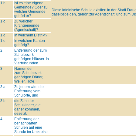
.1.b
Ist es eine eigene
Gemeinde? Oder zu
Diese lateinische Schule existiert in der Stadt Fra
welcher Gemeinde
daselbst eigen, gehört zur Agentschaft, und zum Di
gehört er?
.1.c
Zu welcher
Kirchgemeinde
(Agentschaft)?
.1.d
In welchem Distrikt?
.1.e
In welchen Kanton
gehörig?
.2
Entfernung der zum
Schulbezirk
gehörigen Häuser. In
Viertelstunden.
.3
Namen der
zum Schulbezirk
gehörigen Dörfer,
Weiler, Höfe.
.3.a
Zu jedem wird die
Entfernung vom
Schulorte, und
.3.b
die Zahl der
Schulkinder, die
daher kommen,
gesetzt.
.4
Entfernung der
benachbarten
Schulen auf eine
Stunde im Umkreise.