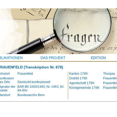
BLIKATIONEN
DAS PROJEKT
EDITION
FRAUENFELD
(Transkription Nr. 678)
chulort
Frauenfeld
Kanton 1799:
Thurgau
onfession
Distrikt 1799:
Frauenfel
es Orts:
Gemischt konfessionell
Agentschaft 1799:
Frauenfel
ignatur der
BAR B0 1000/1483, Nr. 1463, fol.
Kirchgemeinde 1799:
Frauenfel
uelle:
84-84v
tandort:
Bundesarchiv Bern