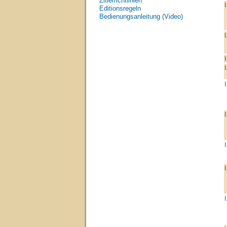
Zitierrichtlinien
I
Editionsregeln
Bedienungsanleitung (Video)
I
I
I
I
I
I
I
I