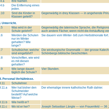
.4.a
Ihre Namen.
.4.b
Die Entfernung eines
jeden.
I.10
Sind die Kinder in
Gegenwärtig in drey Klassen — in angehende Prinz
Klassen geteilt?
I. Unterricht.
I.5
Was wird in der
Gegenwärtig die lateinische Sprache, die Religion
Schule gelehrt?
auch andere Fächer, wenn nicht die Anhäuffung ve
I.6
Werden die Schulen
Sie dauern vom Winter- biß zum Herbstmonate fort.
nur im Winter
gehalten? Wie
lange?
I.7
Schulbücher, welche
Die wirzburgische Grammatik — der grosse Katech
sind eingeführt?
Schönbergs biblische Geschichten.
I.8
Vorschriften, wie wird
es mit diesen
gehalten?
I.9
Wie lange dauert
Vier Stunden.
täglich die Schule?
II. Personal-Verhältnisse.
II.11
Schullehrer.
II.11.a
Wer hat bisher den
Der ehemalige innere katholische Rath dahier.
Schulmeister
bestellt? Auf welche
Weise?
II.11.b
Wie heißt er?
II.11.c
Wo ist er her?
Joseph Sebastian Längle — von Frauenfeld — 36 Ja