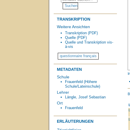
TRANSKRIPTION
Weitere Ansichten
Transkription (PDF)
Quelle (PDF)
Quelle und Transkription vis-
à-vis
METADATEN
I
Schule
Frauenfeld (Höhere
Schule/Lateinschule)
Lehrer
B
Längle, Josef Sebastian
Ort
I
Frauenfeld
I
I
ERLÄUTERUNGEN