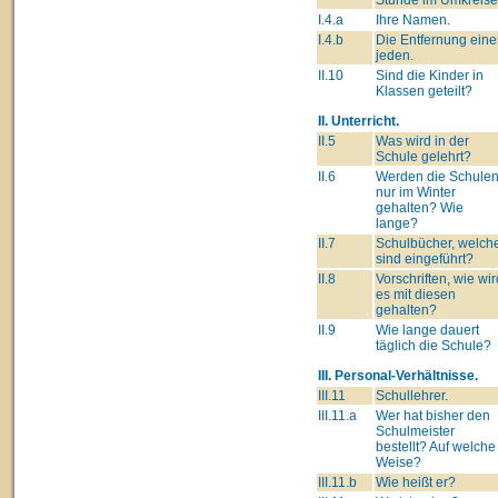
I.4.a
Ihre Namen.
I.4.b
Die Entfernung eine
jeden.
II.10
Sind die Kinder in
Klassen geteilt?
II. Unterricht.
II.5
Was wird in der
Schule gelehrt?
II.6
Werden die Schule
nur im Winter
gehalten? Wie
lange?
II.7
Schulbücher, welch
sind eingeführt?
II.8
Vorschriften, wie wir
es mit diesen
gehalten?
II.9
Wie lange dauert
täglich die Schule?
III. Personal-Verhältnisse.
III.11
Schullehrer.
III.11.a
Wer hat bisher den
Schulmeister
bestellt? Auf welche
Weise?
III.11.b
Wie heißt er?