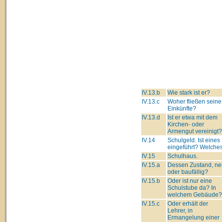
IV.13.b
Wie stark ist er?
IV.13.c
Woher fließen seine
Einkünfte?
IV.13.d
Ist er etwa mit dem
Kirchen- oder
Armengut vereinigt?
IV.14
Schulgeld. Ist eines
eingeführt? Welche
IV.15
Schulhaus.
IV.15.a
Dessen Zustand, ne
oder baufällig?
IV.15.b
Oder ist nur eine
Schulstube da? In
welchem Gebäude?
IV.15.c
Oder erhält der
Lehrer, in
Ermangelung einer