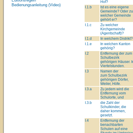
Editionsregeln
Hof?
Bedienungsanleitung (Video)
I.1.b
Ist es eine eigene
Gemeinde? Oder zu
welcher Gemeinde
gehört er?
I.1.c
Zu welcher
Kirchgemeinde
(Agentschaft)?
I.1.d
In welchem Distrikt?
I.1.e
In welchen Kanton
gehörig?
I.2
Entfernung der zum
Schulbezirk
gehörigen Häuser. I
Viertelstunden.
I.3
Namen der
zum Schulbezirk
gehörigen Dörfer,
Weiler, Höfe.
I.3.a
Zu jedem wird die
Entfernung vom
Schulorte, und
I.3.b
die Zahl der
Schulkinder, die
daher kommen,
gesetzt.
I.4
Entfernung der
benachbarten
Schulen auf eine
Stunde im Umkreise