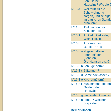
Schulstube
Hauszins? Wie viel
IV.15.d
Wer muß für die
Schulwohnung
sorgen, und selbige
im baulichen Stand
erhalten?
IV.16
Einkommen des
Schullehrers.
IV.16.A
An Geld, Getreide,
Wein, Holz etc.
IV.16.B
Aus welchen
Quellen? aus
IV.16.B.a
abgeschaffenen
Lehngefällen
(Zehnten,
Grundzinsen etc.)?
IV.16.B.b
Schulgeldern?
IV.16.B.c
Stiftungen?
IV.16.B.d
Gemeindekassen?
IV.16.B.e
Kirchengütern?
IV.16.B.f
Zusammengelegten
Geldern der
Hausväter?
IV.16.B.g
Liegenden Gründe
IV.16.B.h
Fonds? Welchen?
(Kapitalien)
Bemerkungen