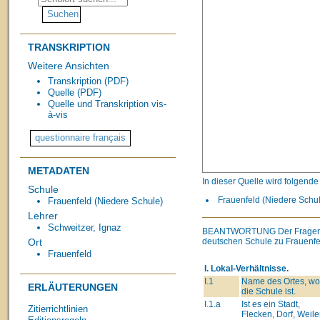
TRANSKRIPTION
Weitere Ansichten
Transkription (PDF)
Quelle (PDF)
Quelle und Transkription vis-
à-vis
METADATEN
In dieser Quelle wird folgend
Schule
Frauenfeld (Niedere Schul
Frauenfeld (Niedere Schule)
Lehrer
Schweitzer, Ignaz
BEANTWORTUNG
Der Fragen
deutschen Schule zu Frauenfe
Ort
Frauenfeld
I. Lokal-Verhältnisse.
I.1
Name des Ortes, wo
ERLÄUTERUNGEN
die Schule ist.
I.1.a
Ist es ein Stadt,
Zitierrichtlinien
Flecken, Dorf, Weiler