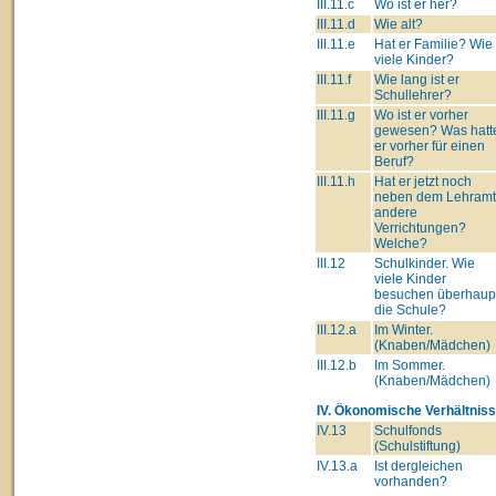
III.11.c
Wo ist er her?
III.11.d
Wie alt?
III.11.e
Hat er Familie? Wie
viele Kinder?
III.11.f
Wie lang ist er
Schullehrer?
III.11.g
Wo ist er vorher
gewesen? Was hatt
er vorher für einen
Beruf?
III.11.h
Hat er jetzt noch
neben dem Lehram
andere
Verrichtungen?
Welche?
III.12
Schulkinder. Wie
viele Kinder
besuchen überhaup
die Schule?
III.12.a
Im Winter.
(Knaben/Mädchen)
III.12.b
Im Sommer.
(Knaben/Mädchen)
IV. Ökonomische Verhältniss
IV.13
Schulfonds
(Schulstiftung)
IV.13.a
Ist dergleichen
vorhanden?