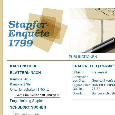
PUBLIKATIONEN
KARTENSUCHE
FRAUENFELD
(Transkrip
BLÄTTERN NACH
Schulort
Frauenfeld
Konfession
Kantone 2015
des Orts:
Gemischt konfes
Kantone 1799
Signatur der
BAR B0 1000/1483
Quelle:
76-77
Orte/Herrschaften 1750
Standort:
Bundesarchiv B
Fragenkatalog Stapfer
SCHULORT SUCHEN