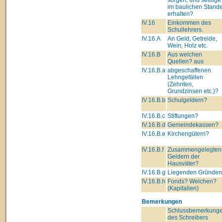
im baulichen Stand
erhalten?
IV.16
Einkommen des
Schullehrers.
IV.16.A
An Geld, Getreide,
Wein, Holz etc.
IV.16.B
Aus welchen
Quellen? aus
IV.16.B.a
abgeschaffenen
Lehngefällen
(Zehnten,
Grundzinsen etc.)?
IV.16.B.b
Schulgeldern?
IV.16.B.c
Stiftungen?
IV.16.B.d
Gemeindekassen?
IV.16.B.e
Kirchengütern?
IV.16.B.f
Zusammengelegten
Geldern der
Hausväter?
IV.16.B.g
Liegenden Gründe
IV.16.B.h
Fonds? Welchen?
(Kapitalien)
Bemerkungen
Schlussbemerkung
des Schreibers