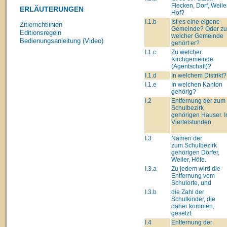
Flecken, Dorf, Weiler
ERLÄUTERUNGEN
Hof?
I.1.b
Ist es eine eigene
Zitierrichtlinien
Gemeinde? Oder zu
Editionsregeln
welcher Gemeinde
Bedienungsanleitung (Video)
gehört er?
I.1.c
Zu welcher
Kirchgemeinde
(Agentschaft)?
I.1.d
In welchem Distrikt?
I.1.e
In welchen Kanton
gehörig?
I.2
Entfernung der zum
Schulbezirk
gehörigen Häuser. I
Viertelstunden.
I.3
Namen der
zum Schulbezirk
gehörigen Dörfer,
Weiler, Höfe.
I.3.a
Zu jedem wird die
Entfernung vom
Schulorte, und
I.3.b
die Zahl der
Schulkinder, die
daher kommen,
gesetzt.
I.4
Entfernung der