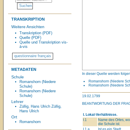
TRANSKRIPTION
Weitere Ansichten
Transkription (PDF)
Quelle (PDF)
Quelle und Transkription vis-
à-vis
METADATEN
In dieser Quelle werden folge
Schule
Romanshorn (Niedere Schu
Romanshorn (Niedere
Romanshorn (Niedere Schu
Schule)
Romanshorn (Niedere
Schule)
19.02.1799
Lehrer
BEANTWORTUNG DER FRA
Züllig, Hans Ulrich
Züllig,
Hans Ulrich
I. Lokal-Verhältnisse.
Ort
I.1
Name des Ortes, wo
Romanshorn
die Schule ist.
I.1.a
Ist es ein Stadt,