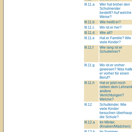
III.11.a
Wer hat bisher den
Schulmeister
bestellt? Auf welche
Weise?
III.11.b
Wie heißt er?
III.11.c
Wo ist er her?
III.11.d
Wie alt?
III.11.e
Hat er Familie? Wie
viele Kinder?
III.11.f
Wie lang ist er
Schullehrer?
III.11.g
Wo ist er vorher
gewesen? Was hatt
er vorher für einen
Beruf?
III.11.h
Hat er jetzt noch
neben dem Lehram
andere
Verrichtungen?
Welche?
III.12
Schulkinder. Wie
viele Kinder
besuchen überhaup
die Schule?
III.12.a
Im Winter.
(Knaben/Mädchen)
III.12.b
Im Sommer.