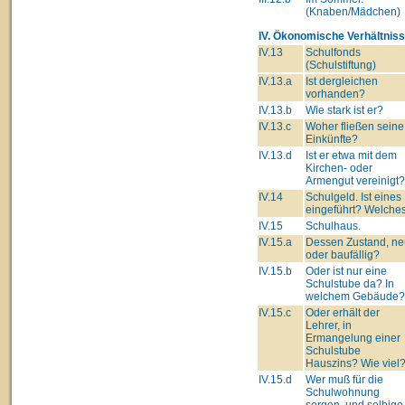
(Knaben/Mädchen)
IV. Ökonomische Verhältniss
IV.13
Schulfonds
(Schulstiftung)
IV.13.a
Ist dergleichen
vorhanden?
IV.13.b
Wie stark ist er?
IV.13.c
Woher fließen seine
Einkünfte?
IV.13.d
Ist er etwa mit dem
Kirchen- oder
Armengut vereinigt?
IV.14
Schulgeld. Ist eines
eingeführt? Welche
IV.15
Schulhaus.
IV.15.a
Dessen Zustand, ne
oder baufällig?
IV.15.b
Oder ist nur eine
Schulstube da? In
welchem Gebäude?
IV.15.c
Oder erhält der
Lehrer, in
Ermangelung einer
Schulstube
Hauszins? Wie viel
IV.15.d
Wer muß für die
Schulwohnung
sorgen, und selbige