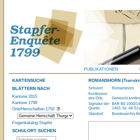
PUBLIKATIONEN
KARTENSUCHE
ROMANSHORN
(Transkr
BLÄTTERN NACH
Schulort
Romanshorn
Konfession
Kantone 2015
des Orts:
Gemischt konfes
Kantone 1799
Signatur der
BAR B0 1000/148
Quelle:
1463, fol. 48-51
Orte/Herrschaften 1750
Standort:
Bundesarchiv B
Fragenkatalog Stapfer
SCHULORT SUCHEN