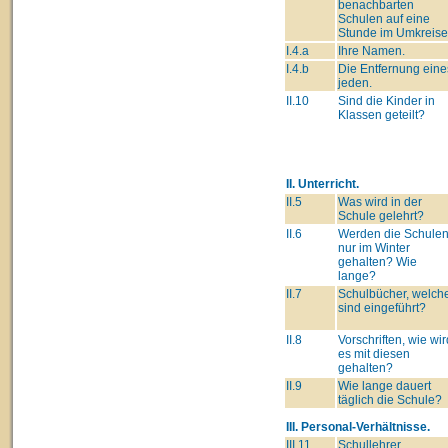
benachbarten
Schulen auf eine
Stunde im Umkreise
I.4.a
Ihre Namen.
I.4.b
Die Entfernung eine
jeden.
II.10
Sind die Kinder in
Klassen geteilt?
II. Unterricht.
II.5
Was wird in der
Schule gelehrt?
II.6
Werden die Schule
nur im Winter
gehalten? Wie
lange?
II.7
Schulbücher, welch
sind eingeführt?
II.8
Vorschriften, wie wir
es mit diesen
gehalten?
II.9
Wie lange dauert
täglich die Schule?
III. Personal-Verhältnisse.
III.11
Schullehrer.