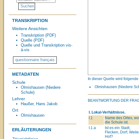
TRANSKRIPTION
Weitere Ansichten
Transkription (PDF)
Quelle (PDF)
Quelle und Transkription vis-
à-vis
METADATEN
In dieser Quelle wird folgend
Schule
Olmishausen (Niedere Schu
Olmishausen (Niedere
Schule)
Lehrer
BEANTWORTUNG DER FRAG
Haußer, Hans Jakob
Ort
I. Lokal-Verhältnisse.
Olmishausen
I.1
Name des Ortes, wo
die Schule ist.
I.1.a
Ist es ein Stadt,
ERLÄUTERUNGEN
Flecken, Dorf, Weiler
Hof?