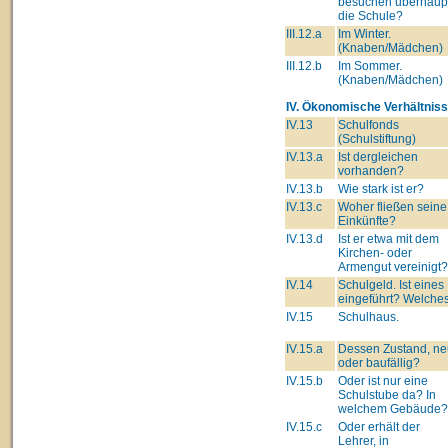
besuchen überhaup
die Schule?
III.12.a
Im Winter.
(Knaben/Mädchen)
III.12.b
Im Sommer.
(Knaben/Mädchen)
IV. Ökonomische Verhältniss
IV.13
Schulfonds
(Schulstiftung)
IV.13.a
Ist dergleichen
vorhanden?
IV.13.b
Wie stark ist er?
IV.13.c
Woher fließen seine
Einkünfte?
IV.13.d
Ist er etwa mit dem
Kirchen- oder
Armengut vereinigt?
IV.14
Schulgeld. Ist eines
eingeführt? Welche
IV.15
Schulhaus.
IV.15.a
Dessen Zustand, ne
oder baufällig?
IV.15.b
Oder ist nur eine
Schulstube da? In
welchem Gebäude?
IV.15.c
Oder erhält der
Lehrer, in