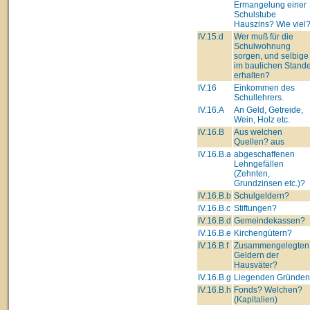
Ermangelung einer
Schulstube
Hauszins? Wie viel
IV.15.d
Wer muß für die
Schulwohnung
sorgen, und selbige
im baulichen Stand
erhalten?
IV.16
Einkommen des
Schullehrers.
IV.16.A
An Geld, Getreide,
Wein, Holz etc.
IV.16.B
Aus welchen
Quellen? aus
IV.16.B.a
abgeschaffenen
Lehngefällen
(Zehnten,
Grundzinsen etc.)?
IV.16.B.b
Schulgeldern?
IV.16.B.c
Stiftungen?
IV.16.B.d
Gemeindekassen?
IV.16.B.e
Kirchengütern?
IV.16.B.f
Zusammengelegten
Geldern der
Hausväter?
IV.16.B.g
Liegenden Gründe
IV.16.B.h
Fonds? Welchen?
(Kapitalien)