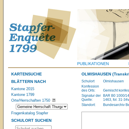
PUBLIKATIONEN
KARTENSUCHE
OLMISHAUSEN
(Transkr
BLÄTTERN NACH
Schulort
Olmishausen
Konfession
Kantone 2015
des Orts:
Gemischt konfes
Kantone 1799
Signatur der
BAR B0 1000/148
Quelle:
1463, fol. 31-34
Orte/Herrschaften 1750
Standort:
Bundesarchiv B
Fragenkatalog Stapfer
SCHULORT SUCHEN