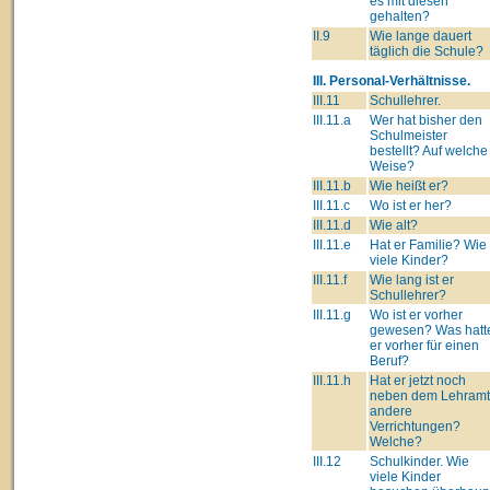
es mit diesen
gehalten?
II.9
Wie lange dauert
täglich die Schule?
III. Personal-Verhältnisse.
III.11
Schullehrer.
III.11.a
Wer hat bisher den
Schulmeister
bestellt? Auf welche
Weise?
III.11.b
Wie heißt er?
III.11.c
Wo ist er her?
III.11.d
Wie alt?
III.11.e
Hat er Familie? Wie
viele Kinder?
III.11.f
Wie lang ist er
Schullehrer?
III.11.g
Wo ist er vorher
gewesen? Was hatt
er vorher für einen
Beruf?
III.11.h
Hat er jetzt noch
neben dem Lehram
andere
Verrichtungen?
Welche?
III.12
Schulkinder. Wie
viele Kinder