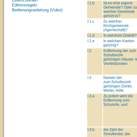
Zitierrichtlinien
I.1.b
Ist es eine eigene
Editionsregeln
Gemeinde? Oder zu
Bedienungsanleitung (Video)
welcher Gemeinde
gehört er?
I.1.c
Zu welcher
Kirchgemeinde
(Agentschaft)?
I.1.d
In welchem Distrikt?
I.1.e
In welchen Kanton
gehörig?
I.2
Entfernung der zum
Schulbezirk
gehörigen Häuser. I
Viertelstunden.
I.3
Namen der
zum Schulbezirk
gehörigen Dörfer,
Weiler, Höfe.
I.3.a
Zu jedem wird die
Entfernung vom
Schulorte, und
I.3.b
die Zahl der
Schulkinder, die