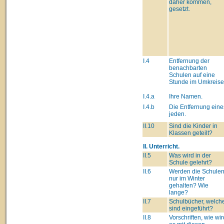
daher kommen,
gesetzt.
I.4
Entfernung der
benachbarten
Schulen auf eine
Stunde im Umkreise
I.4.a
Ihre Namen.
I.4.b
Die Entfernung eine
jeden.
II.10
Sind die Kinder in
Klassen geteilt?
II. Unterricht.
II.5
Was wird in der
Schule gelehrt?
II.6
Werden die Schule
nur im Winter
gehalten? Wie
lange?
II.7
Schulbücher, welch
sind eingeführt?
II.8
Vorschriften, wie wir