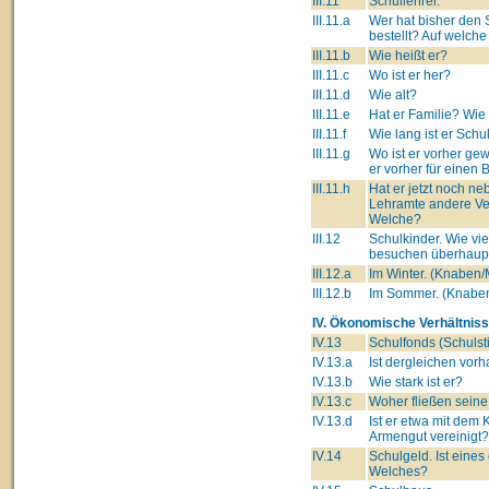
III.11
Schullehrer.
III.11.a
Wer hat bisher den 
bestellt? Auf welch
III.11.b
Wie heißt er?
III.11.c
Wo ist er her?
III.11.d
Wie alt?
III.11.e
Hat er Familie? Wie
III.11.f
Wie lang ist er Schu
III.11.g
Wo ist er vorher ge
er vorher für einen 
III.11.h
Hat er jetzt noch n
Lehramte andere Ve
Welche?
III.12
Schulkinder. Wie vie
besuchen überhaupt
III.12.a
Im Winter. (Knaben
III.12.b
Im Sommer. (Knabe
IV. Ökonomische Verhältniss
IV.13
Schulfonds (Schulsti
IV.13.a
Ist dergleichen vor
IV.13.b
Wie stark ist er?
IV.13.c
Woher fließen seine
IV.13.d
Ist er etwa mit dem 
Armengut vereinigt?
IV.14
Schulgeld. Ist eines
Welches?