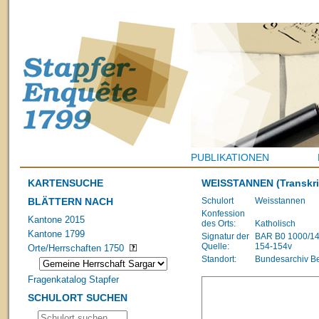
PUBLIKATIONEN
KARTENSUCHE
WEISSTANNEN
(Transkri
BLÄTTERN NACH
Schulort
Weisstannen
Konfession
Kantone 2015
des Orts:
Katholisch
Kantone 1799
Signatur der
BAR B0 1000/1483
Quelle:
154-154v
Orte/Herrschaften 1750
Standort:
Bundesarchiv B
Fragenkatalog Stapfer
SCHULORT SUCHEN