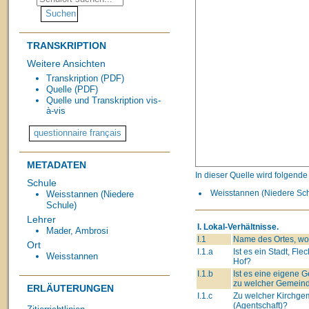
TRANSKRIPTION
Weitere Ansichten
Transkription (PDF)
Quelle (PDF)
Quelle und Transkription vis-
à-vis
METADATEN
In dieser Quelle wird folgend
Schule
Weisstannen (Niedere Schu
Weisstannen (Niedere
Schule)
Lehrer
I. Lokal-Verhältnisse.
Mader, Ambrosi
I.1
Name des Ortes, wo 
Ort
I.1.a
Ist es ein Stadt, Flec
Weisstannen
Hof?
I.1.b
Ist es eine eigene
zu welcher Gemeind
ERLÄUTERUNGEN
I.1.c
Zu welcher Kirchge
(Agentschaft)?