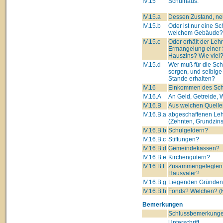
IV.15
Schulhaus.
IV.15.a
Dessen Zustand, neu
IV.15.b
Oder ist nur eine Sc
welchem Gebäude?
IV.15.c
Oder erhält der Lehre
Ermangelung einer 
Hauszins? Wie viel
IV.15.d
Wer muß für die Sc
sorgen, und selbige
Stande erhalten?
IV.16
Einkommen des Schu
IV.16.A
An Geld, Getreide, W
IV.16.B
Aus welchen Quelle
IV.16.B.a
abgeschaffenen Leh
(Zehnten, Grundzins
IV.16.B.b
Schulgeldern?
IV.16.B.c
Stiftungen?
IV.16.B.d
Gemeindekassen?
IV.16.B.e
Kirchengütern?
IV.16.B.f
Zusammengelegten 
Hausväter?
IV.16.B.g
Liegenden Gründe
IV.16.B.h
Fonds? Welchen? (K
Bemerkungen
Schlussbemerkunge
Unterschrift