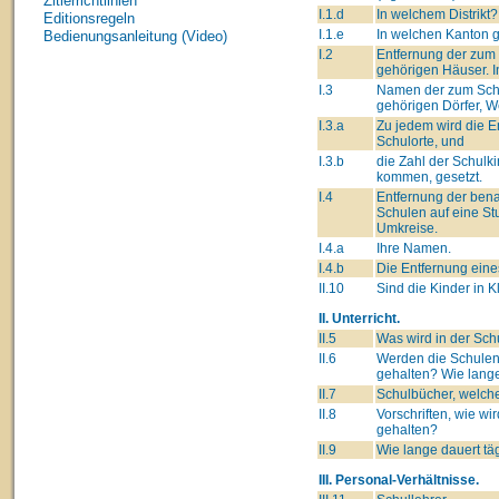
Zitierrichtlinien
I.1.d
In welchem Distrikt?
Editionsregeln
I.1.e
In welchen Kanton 
Bedienungsanleitung (Video)
I.2
Entfernung der zum
gehörigen Häuser. I
I.3
Namen der zum Sch
gehörigen Dörfer, We
I.3.a
Zu jedem wird die 
Schulorte, und
I.3.b
die Zahl der Schulki
kommen, gesetzt.
I.4
Entfernung der ben
Schulen auf eine St
Umkreise.
I.4.a
Ihre Namen.
I.4.b
Die Entfernung eine
II.10
Sind die Kinder in K
II. Unterricht.
II.5
Was wird in der Sch
II.6
Werden die Schulen
gehalten? Wie lang
II.7
Schulbücher, welche
II.8
Vorschriften, wie wi
gehalten?
II.9
Wie lange dauert tä
III. Personal-Verhältnisse.