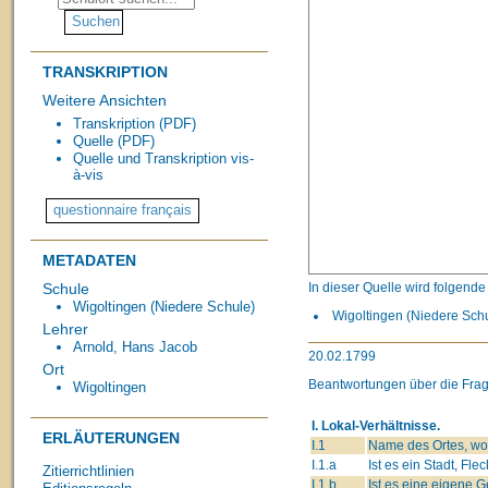
TRANSKRIPTION
Weitere Ansichten
Transkription (PDF)
Quelle (PDF)
Quelle und Transkription vis-
à-vis
METADATEN
In dieser Quelle wird folgend
Schule
Wigoltingen (Niedere Schule)
Wigoltingen (Niedere Schul
Lehrer
Arnold, Hans Jacob
20.02.1799
Ort
Beantwortungen über die Frag
Wigoltingen
I. Lokal-Verhältnisse.
ERLÄUTERUNGEN
I.1
Name des Ortes, wo 
I.1.a
Ist es ein Stadt, Fle
Zitierrichtlinien
I.1.b
Ist es eine eigene