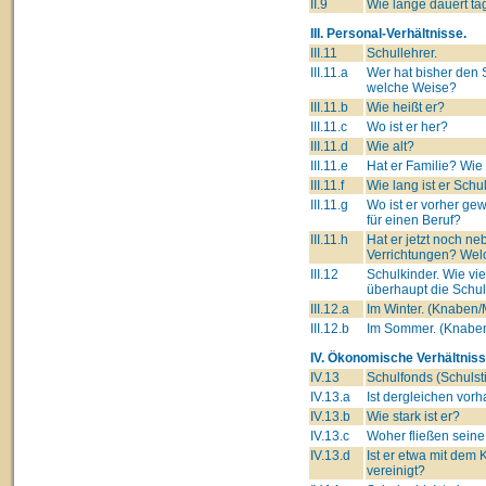
II.9
Wie lange dauert tä
III. Personal-Verhältnisse.
III.11
Schullehrer.
III.11.a
Wer hat bisher den S
welche Weise?
III.11.b
Wie heißt er?
III.11.c
Wo ist er her?
III.11.d
Wie alt?
III.11.e
Hat er Familie? Wie
III.11.f
Wie lang ist er Schu
III.11.g
Wo ist er vorher ge
für einen Beruf?
III.11.h
Hat er jetzt noch 
Verrichtungen? Wel
III.12
Schulkinder. Wie vi
überhaupt die Schu
III.12.a
Im Winter. (Knaben
III.12.b
Im Sommer. (Knabe
IV. Ökonomische Verhältniss
IV.13
Schulfonds (Schulsti
IV.13.a
Ist dergleichen vor
IV.13.b
Wie stark ist er?
IV.13.c
Woher fließen seine
IV.13.d
Ist er etwa mit dem
vereinigt?