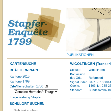
PUBLIKATIONEN
KARTENSUCHE
WIGOLTINGEN
(Transkri
BLÄTTERN NACH
Schulort
Wigoltingen
Konfession
Kantone 2015
des Orts:
Reformiert
Kantone 1799
Signatur der
BAR B0 1000/148
Quelle:
1463, fol. 235-2
Orte/Herrschaften 1750
Standort:
Bundesarchiv B
Fragenkatalog Stapfer
SCHULORT SUCHEN