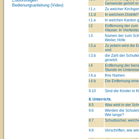
Editionsregeln
Gemeinde gehört er
Bedienungsanleitung (Video)
I.1.c
Zu welcher Kirchge
I.1.d
In welchem Distrikt?
I.1.e
In welchen Kanton 
I.2
Entfernung der zum
Häuser. In Viertelst
I.3
Namen der zum Schu
Weiler, Höfe.
I.3.a
Zu jedem wird die E
und
I.3.b
die Zahl der Schulk
gesetzt.
I.4
Entfernung der ben
Stunde im Umkreise
I.4.a
Ihre Namen.
I.4.b
Die Entfernung eine
II.10
Sind die Kinder in K
II. Unterricht.
II.5
Was wird in der Sch
II.6
Werden die Schulen
Wie lange?
II.7
Schulbücher, welche
II.8
Vorschriften, wie wi