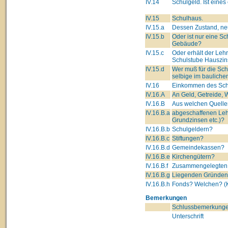
IV.14
Schulgeld. Ist eine
IV.15
Schulhaus.
IV.15.a
Dessen Zustand, neu
IV.15.b
Oder ist nur eine S
Gebäude?
IV.15.c
Oder erhält der Leh
Schulstube Hauszin
IV.15.d
Wer muß für die Sc
selbige im bauliche
IV.16
Einkommen des Schu
IV.16.A
An Geld, Getreide, W
IV.16.B
Aus welchen Quelle
IV.16.B.a
abgeschaffenen Leh
Grundzinsen etc.)?
IV.16.B.b
Schulgeldern?
IV.16.B.c
Stiftungen?
IV.16.B.d
Gemeindekassen?
IV.16.B.e
Kirchengütern?
IV.16.B.f
Zusammengelegten 
IV.16.B.g
Liegenden Gründe
IV.16.B.h
Fonds? Welchen? (K
Bemerkungen
Schlussbemerkunge
Unterschrift