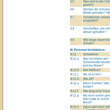
II.5
Was wird in der Sch
gelehrt?
II.6
Werden die Schulen
Winter gehalten? W
II.7
Schulbücher, welch
eingeführt?
II.8
Vorschriften, wie wir
diesen gehalten?
II.9
Wie lange dauert täg
Schule?
III. Personal-Verhältnisse.
III.11
Schullehrer.
III.11.a
Wer hat bisher den
Schulmeister bestell
welche Weise?
III.11.b
Wie heißt er?
III.11.c
Wo ist er her?
III.11.d
Wie alt?
III.11.e
Hat er Familie? Wie 
Kinder?
III.11.f
Wie lang ist er Schu
III.11.g
Wo ist er vorher g
Was hatte er vorher 
Beruf?
III.11.h
Hat er jetzt noch n