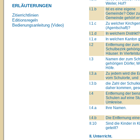
Weiler, Hof?
ERLÄUTERUNGEN
I.1.b
Ist es eine eigene
Gemeinde? Oder zu
Zitierrichtlinien
Gemeinde gehört er
Editionsregeln
I.1.c
Zu welcher Kirchge
Bedienungsanleitung (Video)
(Agentschaft)?
I.1.d
In welchem Distrikt?
I.1.e
In welchen Kanton 
I.2
Entfernung der zum
Schulbezirk gehöri
Häuser. In Viertelst
I.3
Namen der zum Sch
gehörigen Dörfer, We
Höfe.
I.3.a
Zu jedem wird die E
vom Schulorte, und
I.3.b
die Zahl der Schulki
daher kommen, gese
I.4
Entfernung der ben
Schulen auf eine St
Umkreise.
I.4.a
Ihre Namen.
I.4.b
Die Entfernung eine
II.10
Sind die Kinder in 
geteilt?
II. Unterricht.