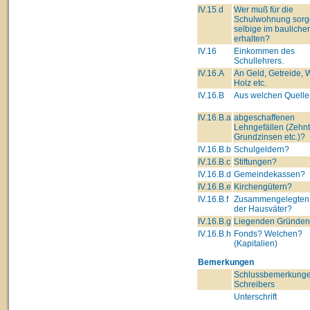
IV.15.d
Wer muß für die
Schulwohnung sorg
selbige im bauliche
erhalten?
IV.16
Einkommen des
Schullehrers.
IV.16.A
An Geld, Getreide, 
Holz etc.
IV.16.B
Aus welchen Quelle
IV.16.B.a
abgeschaffenen
Lehngefällen (Zehnt
Grundzinsen etc.)?
IV.16.B.b
Schulgeldern?
IV.16.B.c
Stiftungen?
IV.16.B.d
Gemeindekassen?
IV.16.B.e
Kirchengütern?
IV.16.B.f
Zusammengelegten
der Hausväter?
IV.16.B.g
Liegenden Gründe
IV.16.B.h
Fonds? Welchen?
(Kapitalien)
Bemerkungen
Schlussbemerkunge
Schreibers
Unterschrift