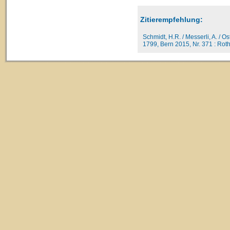
Zitierempfehlung:
Schmidt, H.R. / Messerli, A. / O
1799, Bern 2015, Nr. 371 : Rot