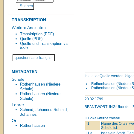
TRANSKRIPTION
Weitere Ansichten
Transkription (PDF)
Quelle (PDF)
Quelle und Transkription vis-
à-vis
METADATEN
In dieser Quelle werden folge
Schule
Rothenhausen (Niedere Sc
Rothenhausen (Niedere
Rothenhausen (Niedere Sc
Schule)
Rothenhausen (Niedere
Schule)
20.02.1799
Lehrer
BEANTWORTUNG
Über den 
Schmid, Johannes
Schmid,
Johannes
I. Lokal-Verhältnisse.
Ort
I.1
Name des Ortes, wo
Rothenhausen
Schule ist.
I.1.a
Ist es ein Stadt, Flec