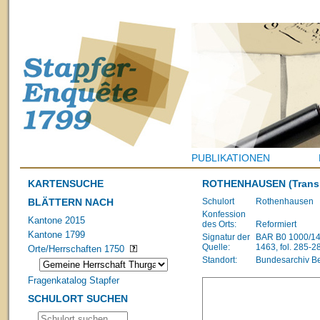
PUBLIKATIONEN
KARTENSUCHE
ROTHENHAUSEN
(Trans
BLÄTTERN NACH
Schulort
Rothenhausen
Konfession
Kantone 2015
des Orts:
Reformiert
Kantone 1799
Signatur der
BAR B0 1000/148
Quelle:
1463, fol. 285-2
Orte/Herrschaften 1750
Standort:
Bundesarchiv B
Fragenkatalog Stapfer
SCHULORT SUCHEN