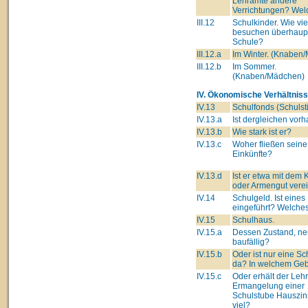
Lehramte andere
Verrichtungen? Wel
III.12
Schulkinder. Wie vie
besuchen überhaupt
Schule?
III.12.a
Im Winter. (Knaben
III.12.b
Im Sommer.
(Knaben/Mädchen)
IV. Ökonomische Verhältniss
IV.13
Schulfonds (Schulsti
IV.13.a
Ist dergleichen vor
IV.13.b
Wie stark ist er?
IV.13.c
Woher fließen seine
Einkünfte?
IV.13.d
Ist er etwa mit dem 
oder Armengut verei
IV.14
Schulgeld. Ist eines
eingeführt? Welche
IV.15
Schulhaus.
IV.15.a
Dessen Zustand, ne
baufällig?
IV.15.b
Oder ist nur eine Sc
da? In welchem Ge
IV.15.c
Oder erhält der Lehre
Ermangelung einer
Schulstube Hauszin
viel?