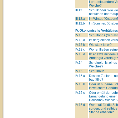
Lehramte andere Ve
Welche?
III.12
Schulkinder. Wie vie
besuchen überhaupt
III.12.a
Im Winter. (Knaben
III.12.b
Im Sommer. (Knabe
IV. Ökonomische Verhältniss
IV.13
Schulfonds (Schulsti
IV.13.a
Ist dergleichen vor
IV.13.b
Wie stark ist er?
IV.13.c
Woher fließen seine
IV.13.d
Ist er etwa mit dem 
Armengut vereinigt?
IV.14
Schulgeld. Ist eines
Welches?
IV.15
Schulhaus.
IV.15.a
Dessen Zustand, ne
baufällig?
IV.15.b
Oder ist nur eine S
In welchem Gebäu
IV.15.c
Oder erhält der Lehre
Ermangelung einer 
Hauszins? Wie viel
IV.15.d
Wer muß für die Sc
sorgen, und selbige
Stande erhalten?