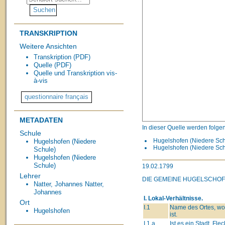
TRANSKRIPTION
Weitere Ansichten
Transkription (PDF)
Quelle (PDF)
Quelle und Transkription vis-
à-vis
METADATEN
In dieser Quelle werden folge
Schule
Hugelshofen (Niedere Schu
Hugelshofen (Niedere
Hugelshofen (Niedere Schu
Schule)
Hugelshofen (Niedere
Schule)
19.02.1799
Lehrer
DIE GEMEINE HUGELSCHOFE
Natter, Johannes
Natter,
Johannes
I. Lokal-Verhältnisse.
Ort
I.1
Name des Ortes, wo
Hugelshofen
ist.
I.1.a
Ist es ein Stadt, Flec