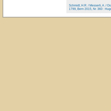
Schmidt, H.R. / Messerli, A. / O
1799, Bern 2015, Nr. 360 : Huge