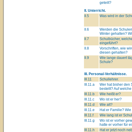
geteilt?
II. Unterricht.
II.5
Was wird in der Sch
II.6
Werden die Schulen
Winter gehalten? W
II.7
Schulbücher, welch
eingeführt?
II.8
Vorschriften, wie wir
diesen gehalten?
II.9
Wie lange dauert täg
Schule?
III. Personal-Verhältnisse.
III.11
Schullehrer.
III.11.a
Wer hat bisher den 
bestellt? Auf welch
III.11.b
Wie heißt er?
III.11.c
Wo ist er her?
III.11.d
Wie alt?
III.11.e
Hat er Familie? Wie
III.11.f
Wie lang ist er Schu
III.11.g
Wo ist er vorher g
hatte er vorher für 
III.11.h
Hat er jetzt noch n