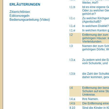
Weiler, Hof?
ERLÄUTERUNGEN
I.1.b
Ist es eine eigene
Oder zu welcher G
Zitierrichtlinien
gehört er?
Editionsregeln
I.1.c
Zu welcher Kirchge
Bedienungsanleitung (Video)
(Agentschaft)?
I.1.d
In welchem Distrikt?
I.1.e
In welchen Kanton 
I.2
Entfernung der zum
gehörigen Häuser. I
Viertelstunden.
I.3
Namen der zum Sch
gehörigen Dörfer, We
I.3.a
Zu jedem wird die E
vom Schulorte, und
I.3.b
die Zahl der Schulki
daher kommen, gese
I.4
Entfernung der ben
Schulen auf eine St
Umkreise.
I.4.a
Ihre Namen.
I.4.b
Die Entfernung eine
II.10
Sind die Kinder in 