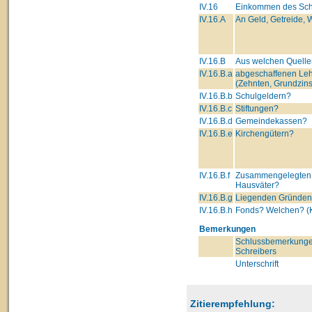
IV.16
Einkommen des Schu
IV.16.A
An Geld, Getreide, W
IV.16.B
Aus welchen Quelle
IV.16.B.a
abgeschaffenen Leh
(Zehnten, Grundzins
IV.16.B.b
Schulgeldern?
IV.16.B.c
Stiftungen?
IV.16.B.d
Gemeindekassen?
IV.16.B.e
Kirchengütern?
IV.16.B.f
Zusammengelegten 
Hausväter?
IV.16.B.g
Liegenden Gründe
IV.16.B.h
Fonds? Welchen? (K
Bemerkungen
Schlussbemerkunge
Schreibers
Unterschrift
Zitierempfehlung: