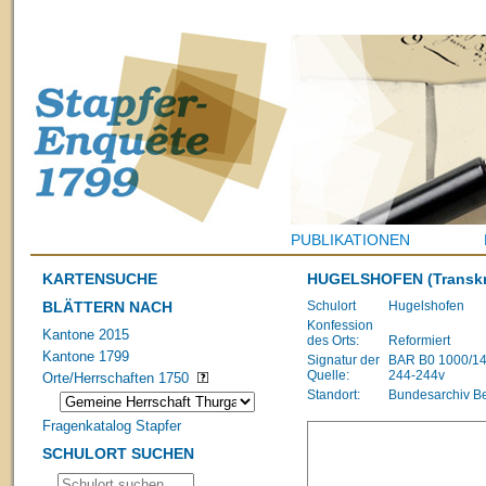
PUBLIKATIONEN
KARTENSUCHE
HUGELSHOFEN
(Transkr
BLÄTTERN NACH
Schulort
Hugelshofen
Konfession
Kantone 2015
des Orts:
Reformiert
Kantone 1799
Signatur der
BAR B0 1000/1483
Quelle:
244-244v
Orte/Herrschaften 1750
Standort:
Bundesarchiv B
Fragenkatalog Stapfer
SCHULORT SUCHEN