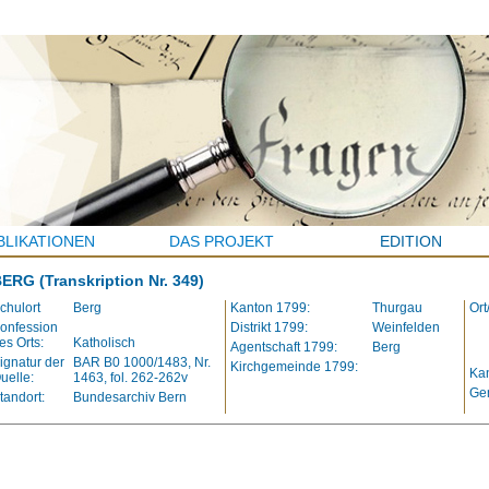
BLIKATIONEN
DAS PROJEKT
EDITION
BERG
(Transkription Nr. 349)
chulort
Berg
Kanton 1799:
Thurgau
Ort
onfession
Distrikt 1799:
Weinfelden
es Orts:
Katholisch
Agentschaft 1799:
Berg
ignatur der
BAR B0 1000/1483, Nr.
Kirchgemeinde 1799:
Kan
uelle:
1463, fol. 262-262v
Ge
tandort:
Bundesarchiv Bern