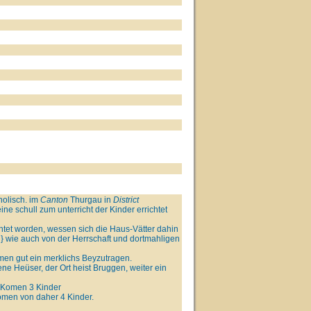
holisch. im
Canton
Thurgau in
District
ne schull zum unterricht der Kinder errichtet
ichtet worden, wessen sich die Haus-Vätter dahin
 wie auch von der Herrschaft und dortmahligen
men gut ein merklichs Beyzutragen.
ne Heüser, der Ort heist Bruggen, weiter ein
n Komen 3 Kinder
omen von daher 4 Kinder.