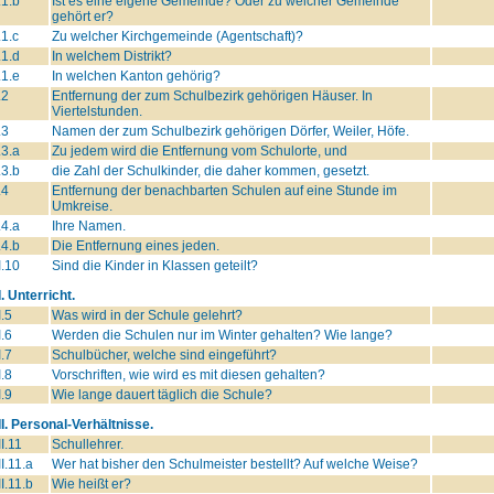
.1.b
Ist es eine eigene Gemeinde? Oder zu welcher Gemeinde
gehört er?
.1.c
Zu welcher Kirchgemeinde (Agentschaft)?
.1.d
In welchem Distrikt?
.1.e
In welchen Kanton gehörig?
.2
Entfernung der zum Schulbezirk gehörigen Häuser. In
Viertelstunden.
.3
Namen der zum Schulbezirk gehörigen Dörfer, Weiler, Höfe.
.3.a
Zu jedem wird die Entfernung vom Schulorte, und
.3.b
die Zahl der Schulkinder, die daher kommen, gesetzt.
.4
Entfernung der benachbarten Schulen auf eine Stunde im
Umkreise.
.4.a
Ihre Namen.
.4.b
Die Entfernung eines jeden.
I.10
Sind die Kinder in Klassen geteilt?
I. Unterricht.
I.5
Was wird in der Schule gelehrt?
I.6
Werden die Schulen nur im Winter gehalten? Wie lange?
I.7
Schulbücher, welche sind eingeführt?
I.8
Vorschriften, wie wird es mit diesen gehalten?
I.9
Wie lange dauert täglich die Schule?
II. Personal-Verhältnisse.
II.11
Schullehrer.
II.11.a
Wer hat bisher den Schulmeister bestellt? Auf welche Weise?
II.11.b
Wie heißt er?