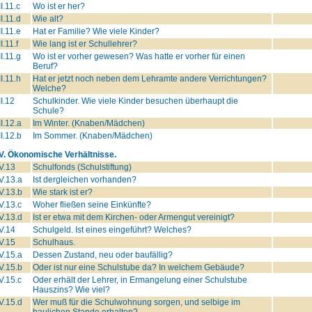
II.11.c
Wo ist er her?
II.11.d
Wie alt?
II.11.e
Hat er Familie? Wie viele Kinder?
II.11.f
Wie lang ist er Schullehrer?
II.11.g
Wo ist er vorher gewesen? Was hatte er vorher für einen
Beruf?
II.11.h
Hat er jetzt noch neben dem Lehramte andere Verrichtungen?
Welche?
II.12
Schulkinder. Wie viele Kinder besuchen überhaupt die
Schule?
II.12.a
Im Winter. (Knaben/Mädchen)
II.12.b
Im Sommer. (Knaben/Mädchen)
IV. Ökonomische Verhältnisse.
V.13
Schulfonds (Schulstiftung)
V.13.a
Ist dergleichen vorhanden?
V.13.b
Wie stark ist er?
V.13.c
Woher fließen seine Einkünfte?
V.13.d
Ist er etwa mit dem Kirchen- oder Armengut vereinigt?
V.14
Schulgeld. Ist eines eingeführt? Welches?
V.15
Schulhaus.
V.15.a
Dessen Zustand, neu oder baufällig?
V.15.b
Oder ist nur eine Schulstube da? In welchem Gebäude?
V.15.c
Oder erhält der Lehrer, in Ermangelung einer Schulstube
Hauszins? Wie viel?
V.15.d
Wer muß für die Schulwohnung sorgen, und selbige im
baulichen Stande erhalten?