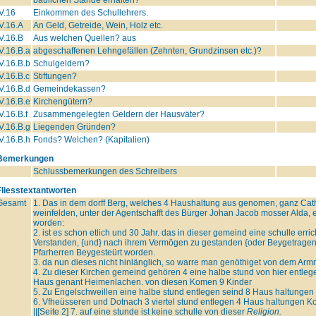
V.16
Einkommen des Schullehrers.
V.16.A
An Geld, Getreide, Wein, Holz etc.
V.16.B
Aus welchen Quellen? aus
V.16.B.a
abgeschaffenen Lehngefällen (Zehnten, Grundzinsen etc.)?
V.16.B.b
Schulgeldern?
V.16.B.c
Stiftungen?
V.16.B.d
Gemeindekassen?
V.16.B.e
Kirchengütern?
V.16.B.f
Zusammengelegten Geldern der Hausväter?
V.16.B.g
Liegenden Gründen?
V.16.B.h
Fonds? Welchen? (Kapitalien)
Bemerkungen
Schlussbemerkungen des Schreibers
Fliesstextantworten
Gesamt
1. Das in dem dorff Berg, welches 4 Haushaltung aus genomen, ganz Cat
weinfelden, unter der Agentschafft des Bürger Johan Jacob mosser Alda, ei
worden:
2. ist es schon etlich und 30 Jahr. das in dieser gemeind eine schulle err
Verstanden, {und} nach ihrem Vermögen zu gestanden {oder Beygetragen}
Pfarherren Beygesteürt worden.
3. da nun dieses nicht hinlänglich, so warre man genöthiget von dem Arm
4. Zu dieser Kirchen gemeind gehören 4 eine halbe stund von hier entlege
Haus genant Heimenlachen. von diesen Komen 9 Kinder
5. Zu Engelschweillen eine halbe stund entlegen seind 8 Haus haltunge
6. Vfheüsseren und Dotnach 3 viertel stund entlegen 4 Haus haltungen K
||[Seite 2] 7. auf eine stunde ist keine schulle von dieser
Religion.