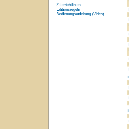
I
Zitierrichtlinien
Editionsregeln
I
Bedienungsanleitung (Video)
I
I
I
I
I
I
I
I
I
I
I
I
I
I
I
I
I
I
I
I