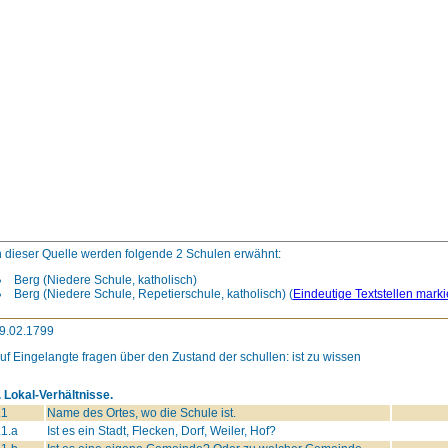
n dieser Quelle werden folgende 2 Schulen erwähnt:
Berg (Niedere Schule, katholisch)
Berg (Niedere Schule, Repetierschule, katholisch)
(
Eindeutige Textstellen mark
9.02.1799
uf Eingelangte fragen über den Zustand der schullen: ist zu wissen
. Lokal-Verhältnisse.
.1
Name des Ortes, wo die Schule ist.
.1.a
Ist es ein Stadt, Flecken, Dorf, Weiler, Hof?