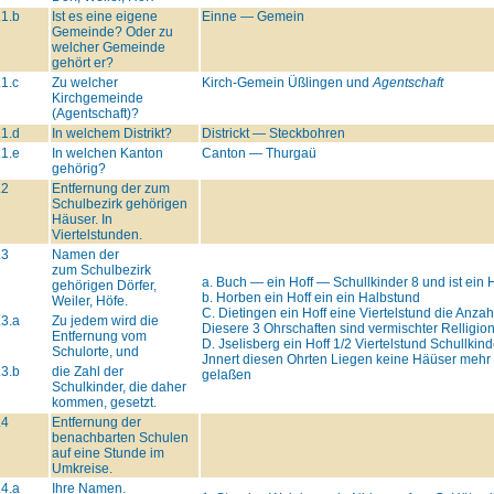
.1.b
Ist es eine eigene
Einne — Gemein
Gemeinde? Oder zu
welcher Gemeinde
gehört er?
.1.c
Zu welcher
Kirch-Gemein Üßlingen und
Agentschaft
Kirchgemeinde
(Agentschaft)?
.1.d
In welchem Distrikt?
Districkt — Steckbohren
.1.e
In welchen Kanton
Canton — Thurgaü
gehörig?
.2
Entfernung der zum
Schulbezirk gehörigen
Häuser. In
Viertelstunden.
.3
Namen der
zum Schulbezirk
a. Buch — ein Hoff — Schullkinder 8 und ist ein
gehörigen Dörfer,
b. Horben ein Hoff ein ein Halbstund
Weiler, Höfe.
C. Dietingen ein Hoff eine Viertelstund die Anza
.3.a
Zu jedem wird die
Diesere 3 Ohrschaften sind vermischter Relligion
Entfernung vom
D. Jselisberg ein Hoff 1/2 Viertelstund Schullkin
Schulorte, und
Jnnert diesen Ohrten Liegen keine Häüser mehr 
.3.b
die Zahl der
gelaßen
Schulkinder, die daher
kommen, gesetzt.
.4
Entfernung der
benachbarten Schulen
auf eine Stunde im
Umkreise.
.4.a
Ihre Namen.