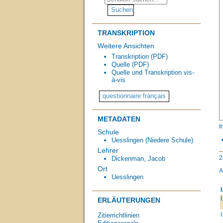
TRANSKRIPTION
Weitere Ansichten
Transkription (PDF)
Quelle (PDF)
Quelle und Transkription vis-
à-vis
METADATEN
I
Schule
Uesslingen (Niedere Schule)
Lehrer
2
Dickenman, Jacob
Ort
A
Uesslingen
I
I
ERLÄUTERUNGEN
I
Zitierrichtlinien