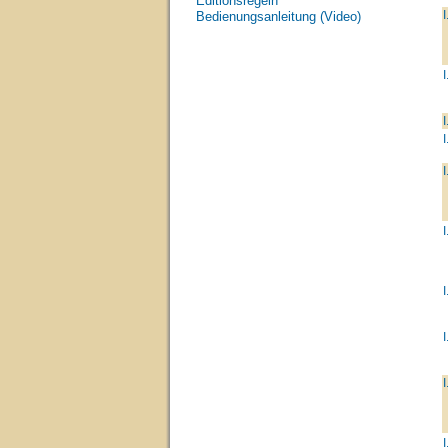
Editionsregeln
I
Bedienungsanleitung (Video)
I
I
I
I
I
I
I
I
I