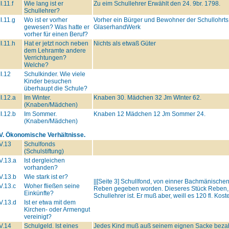
II.11.f
Wie lang ist er
Zu eim Schullehrer Erwählt den 24. 9br. 1798.
Schullehrer?
II.11.g
Wo ist er vorher
Vorher ein Bürger und Bewohner der Schullohrts
gewesen? Was hatte er
GlaserhandWerk
vorher für einen Beruf?
II.11.h
Hat er jetzt noch neben
Nichts als etwaß Güter
dem Lehramte andere
Verrichtungen?
Welche?
II.12
Schulkinder. Wie viele
Kinder besuchen
überhaupt die Schule?
II.12.a
Im Winter.
Knaben 30. Mädchen 32 Jm WInter 62.
(Knaben/Mädchen)
II.12.b
Im Sommer.
Knaben 12 Mädchen 12 Jm Sommer 24.
(Knaben/Mädchen)
IV. Ökonomische Verhältnisse.
V.13
Schulfonds
(Schulstiftung)
V.13.a
Ist dergleichen
vorhanden?
V.13.b
Wie stark ist er?
||[Seite 3] Schullfond, von einner Bachmänische
V.13.c
Woher fließen seine
Reben gegeben worden. Dieseres Stück Reben, al
Einkünfte?
Schullehrer ist. Er muß aber, weill es 120 fl. Kost
V.13.d
Ist er etwa mit dem
Kirchen- oder Armengut
vereinigt?
V.14
Schulgeld. Ist eines
Jedes Kind muß auß seinem eignen Sacke bezah