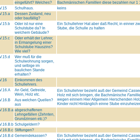
eingeführt? Welches?
Bachmänischen
Famillien
diese bezahlen nur 1 1
V.15
Schulhaus.
keins
V.15.a
Dessen Zustand, neu
oder baufällig?
V.15.b
Oder ist nur eine
Ein Schullehrer Hat aber daß Recht, in einner zwa
Schulstube da? In
Stube, die Schulle zu halten
welchem Gebäude?
V.15.c
Oder erhält der Lehrer,
in Ermangelung einer
Schulstube Hauszins?
Wie viel?
V.15.d
Wer muß für die
Schulwohnung sorgen,
und selbige im
baulichen Stande
erhalten?
V.16
Einkommen des
Schullehrers.
V.16.A
An Geld, Getreide,
Ein Schullehrer bezieht auß der Gemeind
Casse
Wein, Holz etc.
Holz mit sich bringen, die Bachmänische
Familli
wegen einnem Hier Allgemein Herschenden Holz
V.16.B
Aus welchen Quellen?
Kinder nicht Hinlänglich einne Stube einzuheize
aus
V.16.B.a
abgeschaffenen
Lehngefällen (Zehnten,
Grundzinsen etc.)?
V.16.B.b
Schulgeldern?
V.16.B.c
Stiftungen?
V.16.B.d
Gemeindekassen?
Ein Schullehrer bezieht auß der Gemeind
Casse
Holz mit sich bringen, die Bachmänische
Familli