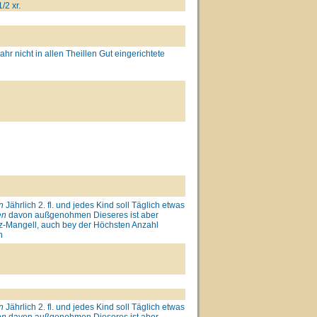
/2 xr.
hr nicht in allen Theillen Gut eingerichtete
n
Jährlich 2. fl. und jedes Kind soll Täglich etwas
en
davon außgenohmen Dieseres ist aber
-Mangell, auch bey der Höchsten Anzahl
n
n
Jährlich 2. fl. und jedes Kind soll Täglich etwas
en
davon außgenohmen Dieseres ist aber