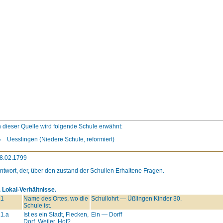
n dieser Quelle wird folgende Schule erwähnt:
Uesslingen (Niedere Schule, reformiert)
8.02.1799
ntwort, der, über den zustand der Schullen Erhaltene Fragen.
. Lokal-Verhältnisse.
.1
Name des Ortes, wo die
Schullohrt — Üßlingen Kinder 30.
Schule ist.
.1.a
Ist es ein Stadt, Flecken,
Ein — Dorff
Dorf, Weiler, Hof?