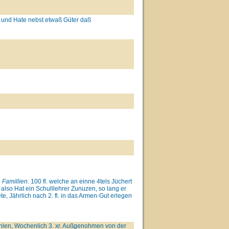
 und Hate nebst etwaß Güter daß
n
Famillien.
100 fl. welche an einne 4tels Jüchert
so Hat ein Schulllehrer Zunuzen, so lang er
ete, Jährlich nach 2. fl. in das Armen-Gut erlegen
len, Wochenlich 3. xr. Außgenohmen von der