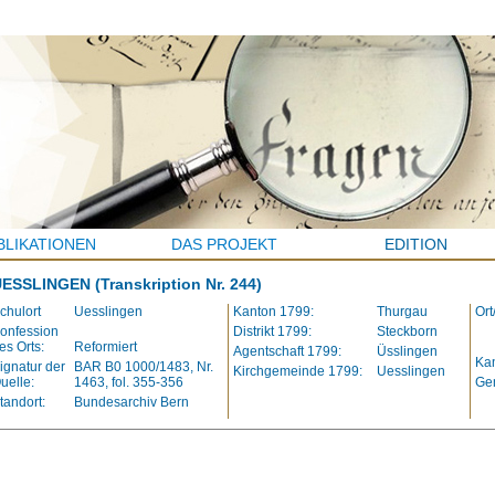
BLIKATIONEN
DAS PROJEKT
EDITION
UESSLINGEN
(Transkription Nr. 244)
chulort
Uesslingen
Kanton 1799:
Thurgau
Ort
onfession
Distrikt 1799:
Steckborn
es Orts:
Reformiert
Agentschaft 1799:
Üsslingen
Kan
ignatur der
BAR B0 1000/1483, Nr.
Kirchgemeinde 1799:
Uesslingen
uelle:
1463, fol. 355-356
Ge
tandort:
Bundesarchiv Bern