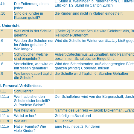
1. Stund a. Weiningen b. Nidernenforn C. Hütwei
.4.b
Die Entfernung eines
Ellickon 1/2 Stund im Canton Zürich
jeden.
I.10
Sind die Kinder in
die Kinder sind nicht in Klaßen eingetheilt
Klassen geteilt?
I. Unterricht.
I.5
Was wird in der Schule
||[Seite 2] Jn dieser Schulle wird Gelehrnt. Alls
gelehrt?
Relligions-Unterricht
I.6
Werden die Schulen nur
Wird die Schulle im Winter von
Martiny
bieß gege
im Winter gehalten?
Wie lange?
I.7
Schulbücher, welche
Außert Catechismus, Zeügnußen, und Psallmenbu
sind eingeführt?
bestimmten Schullbücher Eingeführt.
I.8
Vorschriften, wie wird es
Wird den Schreibenden, auß obangeregten Büch
mit diesen gehalten?
ganzen {winter}
Copieren.
müsen
I.9
Wie lange dauert täglich
die Schulle wird Täglich 6. Stunden Gehalten
die Schule?
II. Personal-Verhältnisse.
II.11
Schullehrer.
II.11.a
Wer hat bisher den
Der Schullehrer wird von der Bürgerschaft, durc
Schulmeister bestellt?
Auf welche Weise?
II.11.b
Wie heißt er?
Namme des Lehrers — Jacob Dickenman, Evang
II.11.c
Wo ist er her?
Gebürtig im Schullohrt
II.11.d
Wie alt?
41. Jahr Alt
II.11.e
Hat er Familie? Wie
Eine Frau nebst 2. Kinderen
viele Kinder?