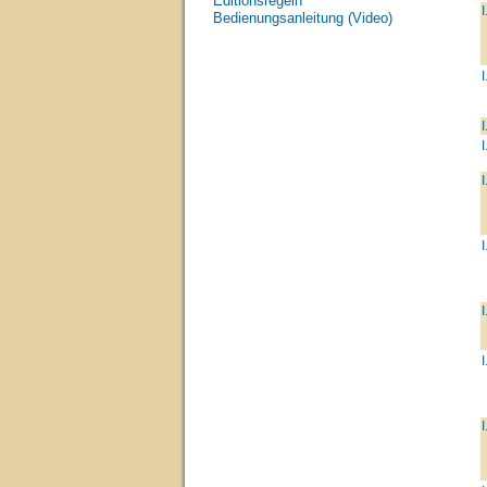
Editionsregeln
I
Bedienungsanleitung (Video)
I
I
I
I
I
I
I
I