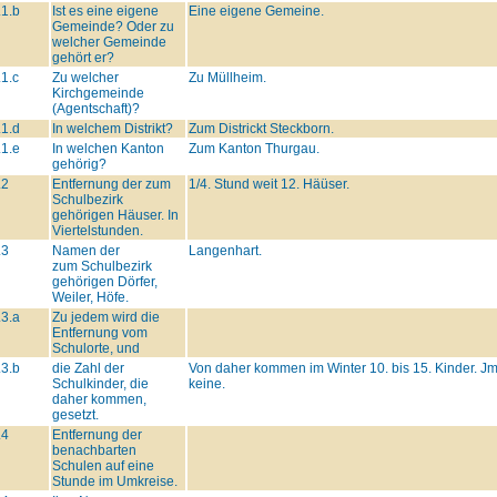
.1.b
Ist es eine eigene
Eine eigene Gemeine.
Gemeinde? Oder zu
welcher Gemeinde
gehört er?
.1.c
Zu welcher
Zu Müllheim.
Kirchgemeinde
(Agentschaft)?
.1.d
In welchem Distrikt?
Zum Districkt Steckborn.
.1.e
In welchen Kanton
Zum Kanton Thurgau.
gehörig?
.2
Entfernung der zum
1/4. Stund weit 12. Häüser.
Schulbezirk
gehörigen Häuser. In
Viertelstunden.
.3
Namen der
Langenhart.
zum Schulbezirk
gehörigen Dörfer,
Weiler, Höfe.
.3.a
Zu jedem wird die
Entfernung vom
Schulorte, und
.3.b
die Zahl der
Von daher kommen im Winter 10. bis 15. Kinder. Jm
Schulkinder, die
keine.
daher kommen,
gesetzt.
.4
Entfernung der
benachbarten
Schulen auf eine
Stunde im Umkreise.