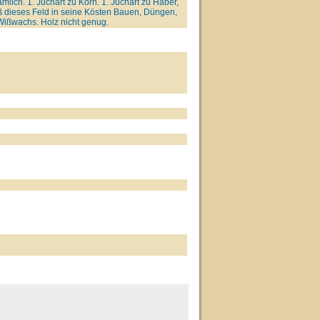
lich. 1. Juchart zu Korn. 1. Juchart zu Haber,
ß dieses Feld in seine Kösten Bauen, Düngen,
Wißwachs. Holz nicht genug.