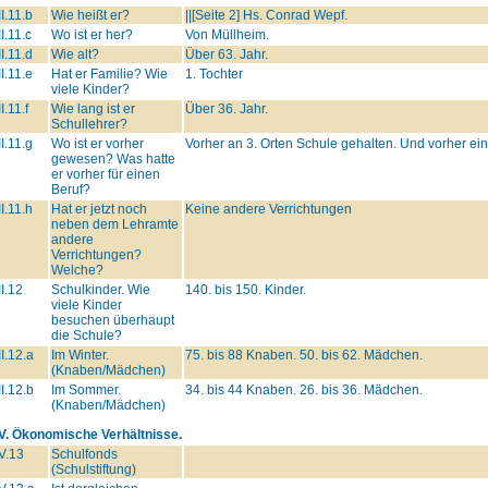
II.11.b
Wie heißt er?
||[Seite 2] Hs. Conrad Wepf.
II.11.c
Wo ist er her?
Von Müllheim.
II.11.d
Wie alt?
Über 63. Jahr.
II.11.e
Hat er Familie? Wie
1. Tochter
viele Kinder?
II.11.f
Wie lang ist er
Über 36. Jahr.
Schullehrer?
II.11.g
Wo ist er vorher
Vorher an 3. Orten Schule gehalten. Und vorher ein
gewesen? Was hatte
er vorher für einen
Beruf?
II.11.h
Hat er jetzt noch
Keine andere Verrichtungen
neben dem Lehramte
andere
Verrichtungen?
Welche?
II.12
Schulkinder. Wie
140. bis 150. Kinder.
viele Kinder
besuchen überhaupt
die Schule?
II.12.a
Im Winter.
75. bis 88 Knaben. 50. bis 62. Mädchen.
(Knaben/Mädchen)
II.12.b
Im Sommer.
34. bis 44 Knaben. 26. bis 36. Mädchen.
(Knaben/Mädchen)
IV. Ökonomische Verhältnisse.
V.13
Schulfonds
(Schulstiftung)