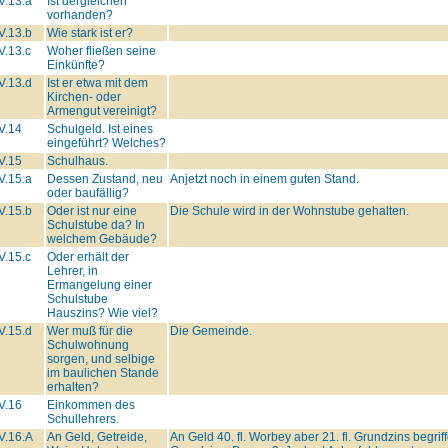
V.13.a
Ist dergleichen
vorhanden?
V.13.b
Wie stark ist er?
V.13.c
Woher fließen seine
Einkünfte?
V.13.d
Ist er etwa mit dem
Kirchen- oder
Armengut vereinigt?
V.14
Schulgeld. Ist eines
eingeführt? Welches?
V.15
Schulhaus.
V.15.a
Dessen Zustand, neu
Anjetzt noch in einem guten Stand.
oder baufällig?
V.15.b
Oder ist nur eine
Die Schule wird in der Wohnstube gehalten.
Schulstube da? In
welchem Gebäude?
V.15.c
Oder erhält der
Lehrer, in
Ermangelung einer
Schulstube
Hauszins? Wie viel?
V.15.d
Wer muß für die
Die Gemeinde.
Schulwohnung
sorgen, und selbige
im baulichen Stande
erhalten?
V.16
Einkommen des
Schullehrers.
V.16.A
An Geld, Getreide,
An Geld 40. fl. Worbey aber 21. fl. Grundzins begri