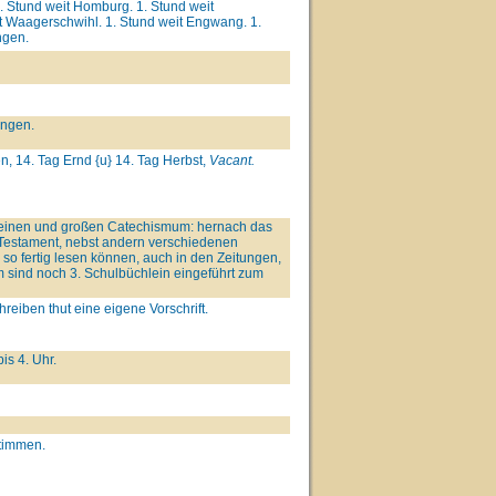
. Stund weit Homburg. 1. Stund weit
eit Waagerschwihl. 1. Stund weit Engwang. 1.
ngen.
ingen.
 14. Tag Ernd {u} 14. Tag Herbst,
Vacant.
kleinen und großen Catechismum: hernach das
estament, nebst andern verschiedenen
so fertig lesen können, auch in den Zeitungen,
 sind noch 3. Schulbüchlein eingeführt zum
reiben thut eine eigene Vorschrift.
is 4. Uhr.
Stimmen.