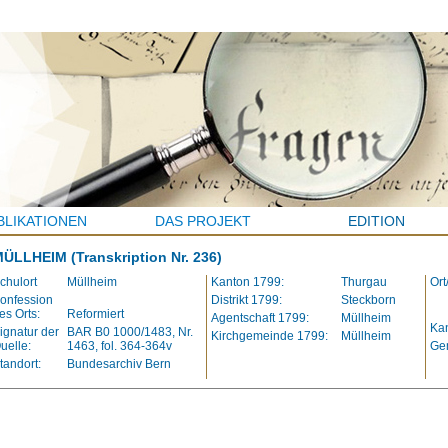
BLIKATIONEN
DAS PROJEKT
EDITION
MÜLLHEIM
(Transkription Nr. 236)
chulort
Müllheim
Kanton 1799:
Thurgau
Ort
onfession
Distrikt 1799:
Steckborn
es Orts:
Reformiert
Agentschaft 1799:
Müllheim
Kan
ignatur der
BAR B0 1000/1483, Nr.
Kirchgemeinde 1799:
Müllheim
uelle:
1463, fol. 364-364v
Ge
tandort:
Bundesarchiv Bern