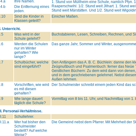
.4.a
Ihre Namen.
1. Stund von Müllheim eine Schule, namlich Pfyn. 1
Raaperschwihl. 1/2. Stund weit Jllhart. 1. Stund w
.4.b
Die Entfernung eines
Stund weit Märstätten. Und 1/2. Stund weit Wigoldi
jeden.
I.10
Sind die Kinder in
Einicher Maßen.
Klassen geteilt?
I. Unterricht.
I.5
Was wird in der
Buchstabieren, Lesen, Schreiben, Rechnen, und S
Schule gelehrt?
I.6
Werden die Schulen
Das ganze Jahr, Sommer und Winter, ausgenommen,
nur im Winter
gehalten? Wie
lange?
I.7
Schulbücher, welche
Den Anfängern das A. B. C. Büchlein: danne den 
sind eingeführt?
Zeügnußbuch und Psalmenbuch: ferner das Neüe T
Geistlichen Büchern: Zu dem wird dann von denen, 
und in dem geschriebenen gelehrnet. Nebst diesem
Außen lehrnen.
I.8
Vorschriften, wie wird
Der Schulmeister schreibt einem jeden Kind das sch
es mit diesen
gehalten?
I.9
Wie lange dauert
Vormittag von 8 bis 11. Uhr, und Nachmittag von 1. b
täglich die Schule?
II. Personal-Verhältnisse.
II.11
Schullehrer.
II.11.a
Wer hat bisher den
Die Gemeind nebst dem Pfarrer. Mit Mehrheit der 
Schulmeister
bestellt? Auf welche
Weise?