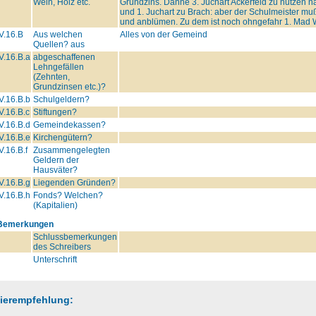
Wein, Holz etc.
Grundzins. Danne 3. Juchart Ackerfeld zu nutzen nam
und 1. Juchart zu Brach: aber der Schulmeister mu
und anblümen. Zu dem ist noch ohngefahr 1. Mad 
V.16.B
Aus welchen
Alles von der Gemeind
Quellen? aus
V.16.B.a
abgeschaffenen
Lehngefällen
(Zehnten,
Grundzinsen etc.)?
V.16.B.b
Schulgeldern?
V.16.B.c
Stiftungen?
V.16.B.d
Gemeindekassen?
V.16.B.e
Kirchengütern?
V.16.B.f
Zusammengelegten
Geldern der
Hausväter?
V.16.B.g
Liegenden Gründen?
V.16.B.h
Fonds? Welchen?
(Kapitalien)
Bemerkungen
Schlussbemerkungen
des Schreibers
Unterschrift
tierempfehlung: