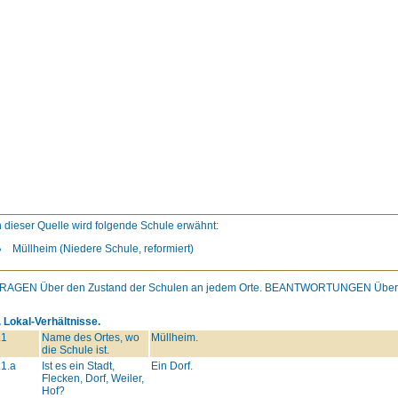
n dieser Quelle wird folgende Schule erwähnt:
Müllheim (Niedere Schule, reformiert)
FRAGEN
Über den Zustand der Schulen an jedem Orte.
BEANTWORTUNGEN
Über
. Lokal-Verhältnisse.
.1
Name des Ortes, wo
Müllheim.
die Schule ist.
.1.a
Ist es ein Stadt,
Ein Dorf.
Flecken, Dorf, Weiler,
Hof?