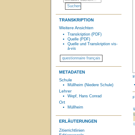
TRANSKRIPTION
Weitere Ansichten
Transkription (PDF)
Quelle (PDF)
Quelle und Transkription vis-
à-vis
METADATEN
I
Schule
Müllheim (Niedere Schule)
Lehrer
Wepf, Hans Conrad
Ort
Müllheim
I
I
ERLÄUTERUNGEN
I
Zitierrichtlinien