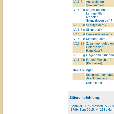
IV.16.B
Aus welchen
Quellen? aus
IV.16.B.a
abgeschaffenen
Lehngefällen
(Zehnten,
Grundzinsen etc.)?
IV.16.B.b
Schulgeldern?
IV.16.B.c
Stiftungen?
IV.16.B.d
Gemeindekassen?
IV.16.B.e
Kirchengütern?
IV.16.B.f
Zusammengelegten
Geldern der
Hausväter?
IV.16.B.g
Liegenden Gründe
IV.16.B.h
Fonds? Welchen?
(Kapitalien)
Bemerkungen
Schlussbemerkung
des Schreibers
Unterschrift
Zitierempfehlung:
Schmidt, H.R. / Messerli, A. / O
1799, Bern 2015, Nr. 233 : Homb