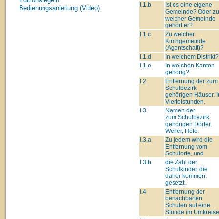
Editionsregeln
I.1.b
Ist es eine eigene
Bedienungsanleitung (Video)
Gemeinde? Oder zu
welcher Gemeinde
gehört er?
I.1.c
Zu welcher
Kirchgemeinde
(Agentschaft)?
I.1.d
In welchem Distrikt?
I.1.e
In welchen Kanton
gehörig?
I.2
Entfernung der zum
Schulbezirk
gehörigen Häuser. I
Viertelstunden.
I.3
Namen der
zum Schulbezirk
gehörigen Dörfer,
Weiler, Höfe.
I.3.a
Zu jedem wird die
Entfernung vom
Schulorte, und
I.3.b
die Zahl der
Schulkinder, die
daher kommen,
gesetzt.
I.4
Entfernung der
benachbarten
Schulen auf eine
Stunde im Umkreise