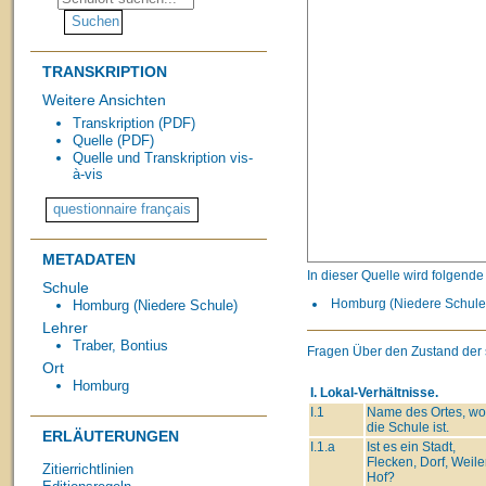
TRANSKRIPTION
Weitere Ansichten
Transkription (PDF)
Quelle (PDF)
Quelle und Transkription vis-
à-vis
METADATEN
In dieser Quelle wird folgend
Schule
Homburg (Niedere Schule, 
Homburg (Niedere Schule)
Lehrer
Traber, Bontius
Fragen Über den Zustand der 
Ort
Homburg
I. Lokal-Verhältnisse.
I.1
Name des Ortes, wo
die Schule ist.
ERLÄUTERUNGEN
I.1.a
Ist es ein Stadt,
Flecken, Dorf, Weiler
Zitierrichtlinien
Hof?