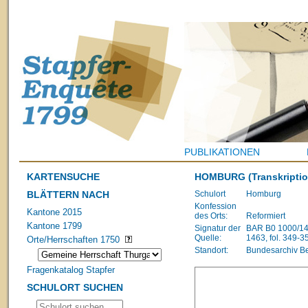
PUBLIKATIONEN
KARTENSUCHE
HOMBURG
(Transkriptio
BLÄTTERN NACH
Schulort
Homburg
Konfession
Kantone 2015
des Orts:
Reformiert
Kantone 1799
Signatur der
BAR B0 1000/148
Quelle:
1463, fol. 349-3
Orte/Herrschaften 1750
Standort:
Bundesarchiv B
Fragenkatalog Stapfer
SCHULORT SUCHEN