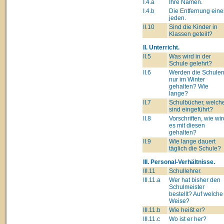
I.4.a
Ihre Namen.
I.4.b
Die Entfernung eine
jeden.
II.10
Sind die Kinder in
Klassen geteilt?
II. Unterricht.
II.5
Was wird in der
Schule gelehrt?
II.6
Werden die Schule
nur im Winter
gehalten? Wie
lange?
II.7
Schulbücher, welch
sind eingeführt?
II.8
Vorschriften, wie wir
es mit diesen
gehalten?
II.9
Wie lange dauert
täglich die Schule?
III. Personal-Verhältnisse.
III.11
Schullehrer.
III.11.a
Wer hat bisher den
Schulmeister
bestellt? Auf welche
Weise?
III.11.b
Wie heißt er?
III.11.c
Wo ist er her?