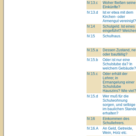
IV.13.c
Woher fließen seine
Einkünfte?
IV.13.d
Ist er etwa mit dem
Kirchen- oder
Armengut vereinigt?
IV.14
Schulgeld. Ist eines
eingeführt? Welche
IV.15
Schulhaus.
IV.15.a
Dessen Zustand, ne
oder baufällig?
IV.15.b
Oder ist nur eine
Schulstube da? In
welchem Gebäude?
IV.15.c
Oder erhält der
Lehrer, in
Ermangelung einer
Schulstube
Hauszins? Wie viel
IV.15.d
Wer muß für die
Schulwohnung
sorgen, und selbige
im baulichen Stand
erhalten?
IV.16
Einkommen des
Schullehrers.
IV.16.A
An Geld, Getreide,
Wein, Holz etc.