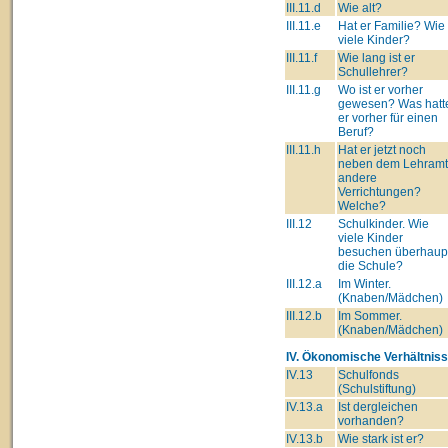
III.11.d
Wie alt?
III.11.e
Hat er Familie? Wie
viele Kinder?
III.11.f
Wie lang ist er
Schullehrer?
III.11.g
Wo ist er vorher
gewesen? Was hatt
er vorher für einen
Beruf?
III.11.h
Hat er jetzt noch
neben dem Lehram
andere
Verrichtungen?
Welche?
III.12
Schulkinder. Wie
viele Kinder
besuchen überhaup
die Schule?
III.12.a
Im Winter.
(Knaben/Mädchen)
III.12.b
Im Sommer.
(Knaben/Mädchen)
IV. Ökonomische Verhältniss
IV.13
Schulfonds
(Schulstiftung)
IV.13.a
Ist dergleichen
vorhanden?
IV.13.b
Wie stark ist er?