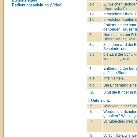
Editionsregeln
I.1.c
Zu welcher Kirchge
Bedienungsanleitung (Video)
(Agentschaft)?
I.1.d
In welchem Distrikt?
I.1.e
In welchen Kanton 
I.2
Entfernung der zum
gehörigen Häuser. I
I.3
Namen der zum Schu
Dörfer, Weiler, Höfe.
I.3.a
Zu jedem wird die 
Schulorte, und
I.3.b
die Zahl der Schulki
kommen, gesetzt.
I.4
Entfernung der ben
auf eine Stunde im 
I.4.a
Ihre Namen.
I.4.b
Die Entfernung eine
II.10
Sind die Kinder in K
II. Unterricht.
II.5
Was wird in der Sch
II.6
Werden die Schulen
gehalten? Wie lang
II.7
Schulbücher, welche
II.8
Vorschriften, wie wi