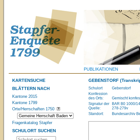
PUBLIKATIONEN
KARTENSUCHE
GEBENSTORF
(Transkri
BLÄTTERN NACH
Schulort
Gebenstorf
Konfession
Kantone 2015
des Orts:
Gemischt konfes
Kantone 1799
Signatur der
BAR B0 1000/1483
Quelle:
278-279v
Orte/Herrschaften 1750
Standort:
Bundesarchiv B
Fragenkatalog Stapfer
SCHULORT SUCHEN