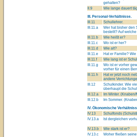
gehalten?
II.9
Wie lange dauert tä
III. Personal-Verhältnisse.
III.11
Schullehrer.
III.11.a
Wer hat bisher den 
bestellt? Auf welch
III.11.b
Wie heißt er?
III.11.c
Wo ist er her?
III.11.d
Wie alt?
III.11.e
Hat er Familie? Wie
III.11.f
Wie lang ist er Schu
III.11.g
Wo ist er vorher ge
vorher für einen Ber
III.11.h
Hat er jetzt noch n
andere Verrichtung
III.12
Schulkinder. Wie vi
überhaupt die Schu
III.12.a
Im Winter. (Knaben
III.12.b
Im Sommer. (Knabe
IV. Ökonomische Verhältniss
IV.13
Schulfonds (Schulsti
IV.13.a
Ist dergleichen vor
IV.13.b
Wie stark ist er?
IV.13.c
Woher fließen seine