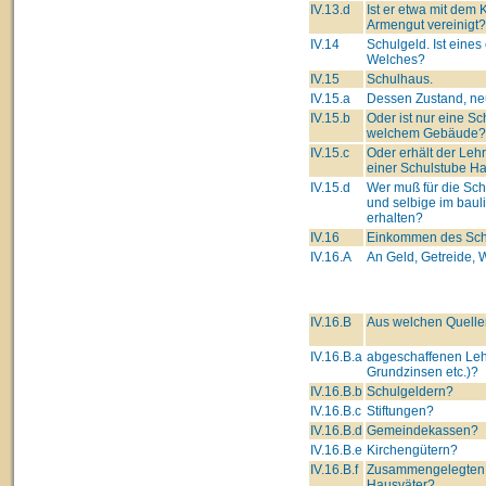
IV.13.d
Ist er etwa mit dem 
Armengut vereinigt?
IV.14
Schulgeld. Ist eines
Welches?
IV.15
Schulhaus.
IV.15.a
Dessen Zustand, neu
IV.15.b
Oder ist nur eine Sc
welchem Gebäude?
IV.15.c
Oder erhält der Leh
einer Schulstube Ha
IV.15.d
Wer muß für die Sc
und selbige im baul
erhalten?
IV.16
Einkommen des Schu
IV.16.A
An Geld, Getreide, W
IV.16.B
Aus welchen Quelle
IV.16.B.a
abgeschaffenen Leh
Grundzinsen etc.)?
IV.16.B.b
Schulgeldern?
IV.16.B.c
Stiftungen?
IV.16.B.d
Gemeindekassen?
IV.16.B.e
Kirchengütern?
IV.16.B.f
Zusammengelegten 
Hausväter?