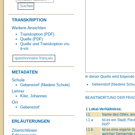
TRANSKRIPTION
Weitere Ansichten
Transkription (PDF)
Quelle (PDF)
Quelle und Transkription vis-
à-vis
METADATEN
In dieser Quelle wird folgend
Schule
Gebenstorf (Niedere Schule
Gebenstorf (Niedere Schule)
Lehrer
Kiler, Johannes
BEANTWORTUNG DER FRA
Ort
Gebenstorf
I. Lokal-Verhältnisse.
I.1
Name des Ortes, wo 
I.1.a
Ist es ein Stadt, Flec
ERLÄUTERUNGEN
Hof?
I.1.b
Ist es eine eigene
Zitierrichtlinien
welcher Gemeinde g