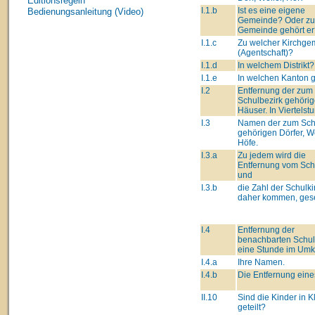
Editionsregeln
I.1.b
Ist es eine eigene
Bedienungsanleitung (Video)
Gemeinde? Oder zu
Gemeinde gehört er
I.1.c
Zu welcher Kirchge
(Agentschaft)?
I.1.d
In welchem Distrikt?
I.1.e
In welchen Kanton 
I.2
Entfernung der zum
Schulbezirk gehöri
Häuser. In Viertelst
I.3
Namen der zum Sch
gehörigen Dörfer, We
Höfe.
I.3.a
Zu jedem wird die
Entfernung vom Schu
und
I.3.b
die Zahl der Schulki
daher kommen, gese
I.4
Entfernung der
benachbarten Schul
eine Stunde im Umk
I.4.a
Ihre Namen.
I.4.b
Die Entfernung eine
II.10
Sind die Kinder in 
geteilt?