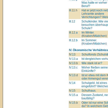
Was hatte er vorher 
Beruf?
III.11.h
Hat er jetzt noch n
Lehramte andere
Verrichtungen? Wel
III.12
Schulkinder. Wie vie
besuchen überhaupt
Schule?
III.12.a
Im Winter.
(Knaben/Mädchen)
III.12.b
Im Sommer.
(Knaben/Mädchen)
IV. Ökonomische Verhältniss
IV.13
Schulfonds (Schulsti
IV.13.a
Ist dergleichen vor
IV.13.b
Wie stark ist er?
IV.13.c
Woher fließen seine
Einkünfte?
IV.13.d
Ist er etwa mit dem 
oder Armengut verei
IV.14
Schulgeld. Ist eines
eingeführt? Welche
IV.15
Schulhaus.
IV.15.a
Dessen Zustand, ne
baufällig?
IV.15.b
Oder ist nur eine Sc
da? In welchem Ge