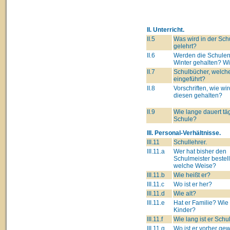
II. Unterricht.
II.5
Was wird in der Sch
gelehrt?
II.6
Werden die Schulen
Winter gehalten? W
II.7
Schulbücher, welch
eingeführt?
II.8
Vorschriften, wie wir
diesen gehalten?
II.9
Wie lange dauert täg
Schule?
III. Personal-Verhältnisse.
III.11
Schullehrer.
III.11.a
Wer hat bisher den
Schulmeister bestell
welche Weise?
III.11.b
Wie heißt er?
III.11.c
Wo ist er her?
III.11.d
Wie alt?
III.11.e
Hat er Familie? Wie 
Kinder?
III.11.f
Wie lang ist er Schu
III.11.g
Wo ist er vorher g