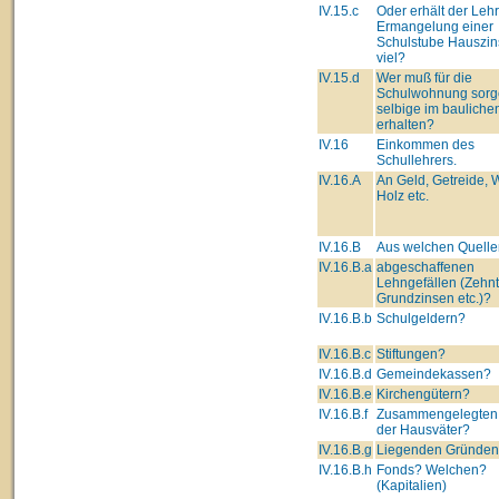
IV.15.c
Oder erhält der Lehre
Ermangelung einer
Schulstube Hauszin
viel?
IV.15.d
Wer muß für die
Schulwohnung sorg
selbige im bauliche
erhalten?
IV.16
Einkommen des
Schullehrers.
IV.16.A
An Geld, Getreide, 
Holz etc.
IV.16.B
Aus welchen Quelle
IV.16.B.a
abgeschaffenen
Lehngefällen (Zehnt
Grundzinsen etc.)?
IV.16.B.b
Schulgeldern?
IV.16.B.c
Stiftungen?
IV.16.B.d
Gemeindekassen?
IV.16.B.e
Kirchengütern?
IV.16.B.f
Zusammengelegten
der Hausväter?
IV.16.B.g
Liegenden Gründe
IV.16.B.h
Fonds? Welchen?
(Kapitalien)