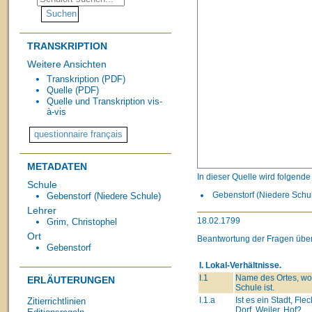
TRANSKRIPTION
Weitere Ansichten
Transkription (PDF)
Quelle (PDF)
Quelle und Transkription vis-
à-vis
METADATEN
In dieser Quelle wird folgend
Schule
Gebenstorf (Niedere Schul
Gebenstorf (Niedere Schule)
Lehrer
18.02.1799
Grim, Christophel
Ort
Beantwortung der Fragen über
Gebenstorf
I. Lokal-Verhältnisse.
I.1
Name des Ortes, wo
ERLÄUTERUNGEN
Schule ist.
I.1.a
Ist es ein Stadt, Fle
Zitierrichtlinien
Dorf, Weiler, Hof?