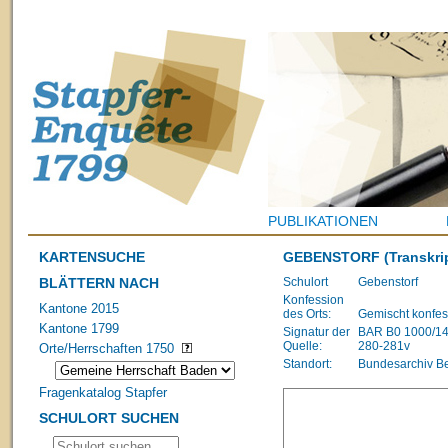
PUBLIKATIONEN
KARTENSUCHE
GEBENSTORF
(Transkri
BLÄTTERN NACH
Schulort
Gebenstorf
Konfession
Kantone 2015
des Orts:
Gemischt konfes
Kantone 1799
Signatur der
BAR B0 1000/1483
Quelle:
280-281v
Orte/Herrschaften 1750
Standort:
Bundesarchiv B
Fragenkatalog Stapfer
SCHULORT SUCHEN