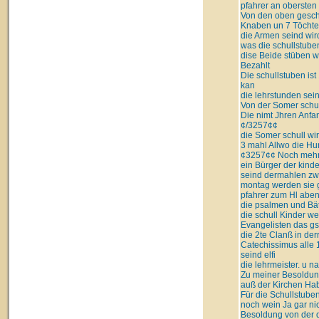
pfahrer an obersten
Von den oben geschr
Knaben un 7 Töchter
die Armen seind wir
was die schullstuben
dise Beide stüben w
Bezahlt
Die schullstuben is
kan
die lehrstunden sein
Von der Somer schul
Die nimt Jhren Anfa
¢/3257¢¢
die Somer schull wi
3 mahl Allwo die H
¢3257¢¢ Noch mehr F
ein Bürger der kinder
seind dermahlen zwn
montag werden sie ge
pfahrer zum Hl ab
die psalmen und Bät
die schull Kinder we
Evangelisten das gsc
die 2te Clanß in de
Catechissimus alle 
seind elfi
die lehrmeister. u 
Zu meiner Besoldung 
auß der Kirchen Hab 
Für die Schullstuben
noch wein Ja gar ni
Besoldung von der 