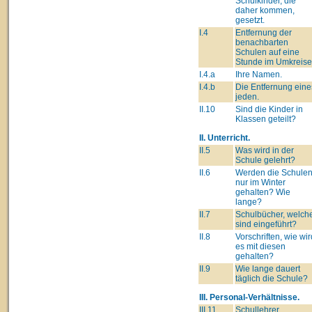
Schulkinder, die
daher kommen,
gesetzt.
I.4
Entfernung der
benachbarten
Schulen auf eine
Stunde im Umkreise
I.4.a
Ihre Namen.
I.4.b
Die Entfernung eine
jeden.
II.10
Sind die Kinder in
Klassen geteilt?
II. Unterricht.
II.5
Was wird in der
Schule gelehrt?
II.6
Werden die Schule
nur im Winter
gehalten? Wie
lange?
II.7
Schulbücher, welch
sind eingeführt?
II.8
Vorschriften, wie wir
es mit diesen
gehalten?
II.9
Wie lange dauert
täglich die Schule?
III. Personal-Verhältnisse.
III.11
Schullehrer.