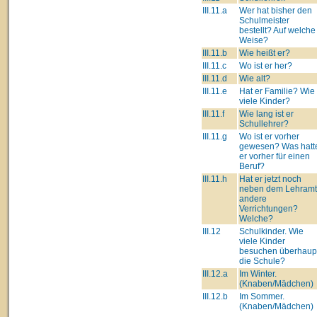
III.11.a
Wer hat bisher den
Schulmeister
bestellt? Auf welche
Weise?
III.11.b
Wie heißt er?
III.11.c
Wo ist er her?
III.11.d
Wie alt?
III.11.e
Hat er Familie? Wie
viele Kinder?
III.11.f
Wie lang ist er
Schullehrer?
III.11.g
Wo ist er vorher
gewesen? Was hatt
er vorher für einen
Beruf?
III.11.h
Hat er jetzt noch
neben dem Lehram
andere
Verrichtungen?
Welche?
III.12
Schulkinder. Wie
viele Kinder
besuchen überhaup
die Schule?
III.12.a
Im Winter.
(Knaben/Mädchen)
III.12.b
Im Sommer.
(Knaben/Mädchen)