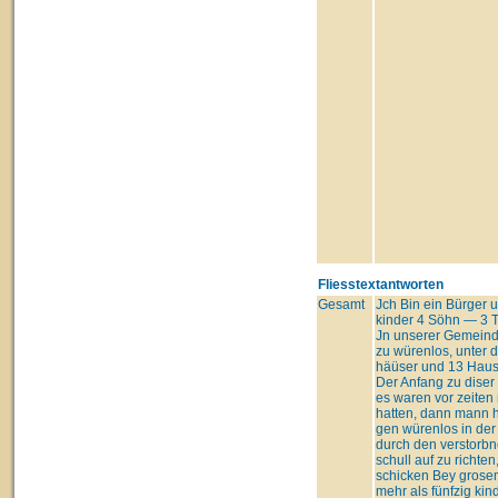
Fliesstextantworten
Gesamt
Jch Bin ein Bürger 
kinder 4 Söhn — 3 T
Jn unserer Gemeind 
zu würenlos, unter 
häüser und 13 Haush
Der Anfang zu diser
es waren vor zeiten 
hatten, dann mann ha
gen würenlos in der 
durch den verstorbn
schull auf zu richte
schicken Bey grosem
mehr als fünfzig ki