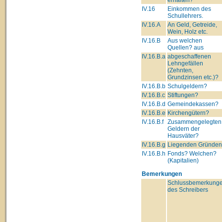
IV.16
Einkommen des
Schullehrers.
IV.16.A
An Geld, Getreide,
Wein, Holz etc.
IV.16.B
Aus welchen
Quellen? aus
IV.16.B.a
abgeschaffenen
Lehngefällen
(Zehnten,
Grundzinsen etc.)?
IV.16.B.b
Schulgeldern?
IV.16.B.c
Stiftungen?
IV.16.B.d
Gemeindekassen?
IV.16.B.e
Kirchengütern?
IV.16.B.f
Zusammengelegten
Geldern der
Hausväter?
IV.16.B.g
Liegenden Gründe
IV.16.B.h
Fonds? Welchen?
(Kapitalien)
Bemerkungen
Schlussbemerkung
des Schreibers