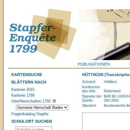
PUBLIKATIONEN
KARTENSUCHE
HÜTTIKON
(Transkriptio
BLÄTTERN NACH
Schulort
Hüttikon
Konfession
Kantone 2015
des Orts:
Reformiert
Kantone 1799
Signatur der
BAR B0 1000/1483
Quelle:
282-283v
Orte/Herrschaften 1750
Standort:
Bundesarchiv B
Fragenkatalog Stapfer
SCHULORT SUCHEN