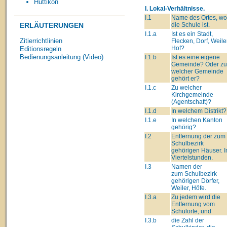
Hüttikon
I. Lokal-Verhältnisse.
I.1
Name des Ortes, wo
die Schule ist.
ERLÄUTERUNGEN
I.1.a
Ist es ein Stadt,
Zitierrichtlinien
Flecken, Dorf, Weiler
Hof?
Editionsregeln
Bedienungsanleitung (Video)
I.1.b
Ist es eine eigene
Gemeinde? Oder zu
welcher Gemeinde
gehört er?
I.1.c
Zu welcher
Kirchgemeinde
(Agentschaft)?
I.1.d
In welchem Distrikt?
I.1.e
In welchen Kanton
gehörig?
I.2
Entfernung der zum
Schulbezirk
gehörigen Häuser. I
Viertelstunden.
I.3
Namen der
zum Schulbezirk
gehörigen Dörfer,
Weiler, Höfe.
I.3.a
Zu jedem wird die
Entfernung vom
Schulorte, und
I.3.b
die Zahl der