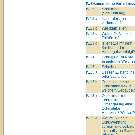
IV. Ökonomische Verhältniss
IV.13
Schulfonds
(Schulstiftung)
IV.13.a
Ist dergleichen
vorhanden?
IV.13.b
Wie stark ist er?
IV.13.c
Woher fließen seine
Einkünfte?
IV.13.d
Ist er etwa mit dem
Kirchen- oder
Armengut vereinigt?
IV.14
Schulgeld. Ist eines
eingeführt? Welche
IV.15
Schulhaus.
IV.15.a
Dessen Zustand, ne
oder baufällig?
IV.15.b
Oder ist nur eine
Schulstube da? In
welchem Gebäude?
IV.15.c
Oder erhält der
Lehrer, in
Ermangelung einer
Schulstube
Hauszins? Wie viel
IV.15.d
Wer muß für die
Schulwohnung
sorgen, und selbige
im baulichen Stand
erhalten?