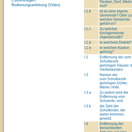
Editionsregeln
Flecken, Dorf, Weiler
Bedienungsanleitung (Video)
Hof?
I.1.b
Ist es eine eigene
Gemeinde? Oder zu
welcher Gemeinde
gehört er?
I.1.c
Zu welcher
Kirchgemeinde
(Agentschaft)?
I.1.d
In welchem Distrikt?
I.1.e
In welchen Kanton
gehörig?
I.2
Entfernung der zum
Schulbezirk
gehörigen Häuser. I
Viertelstunden.
I.3
Namen der
zum Schulbezirk
gehörigen Dörfer,
Weiler, Höfe.
I.3.a
Zu jedem wird die
Entfernung vom
Schulorte, und
I.3.b
die Zahl der
Schulkinder, die
daher kommen,
gesetzt.
I.4
Entfernung der
benachbarten
Schulen auf eine