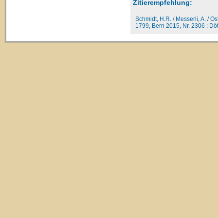
Zitierempfehlung:
Schmidt, H.R. / Messerli, A. / O
1799, Bern 2015, Nr. 2306 : Dött