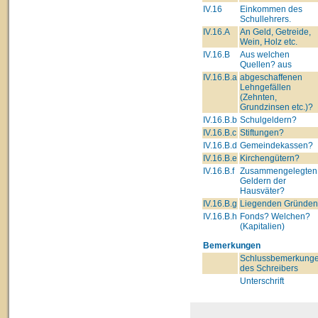
IV.16
Einkommen des
Schullehrers.
IV.16.A
An Geld, Getreide,
Wein, Holz etc.
IV.16.B
Aus welchen
Quellen? aus
IV.16.B.a
abgeschaffenen
Lehngefällen
(Zehnten,
Grundzinsen etc.)?
IV.16.B.b
Schulgeldern?
IV.16.B.c
Stiftungen?
IV.16.B.d
Gemeindekassen?
IV.16.B.e
Kirchengütern?
IV.16.B.f
Zusammengelegten
Geldern der
Hausväter?
IV.16.B.g
Liegenden Gründe
IV.16.B.h
Fonds? Welchen?
(Kapitalien)
Bemerkungen
Schlussbemerkung
des Schreibers
Unterschrift