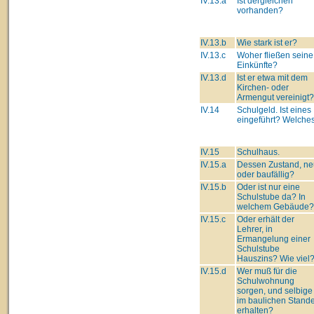
IV.13.a
Ist dergleichen
vorhanden?
IV.13.b
Wie stark ist er?
IV.13.c
Woher fließen seine
Einkünfte?
IV.13.d
Ist er etwa mit dem
Kirchen- oder
Armengut vereinigt?
IV.14
Schulgeld. Ist eines
eingeführt? Welche
IV.15
Schulhaus.
IV.15.a
Dessen Zustand, ne
oder baufällig?
IV.15.b
Oder ist nur eine
Schulstube da? In
welchem Gebäude?
IV.15.c
Oder erhält der
Lehrer, in
Ermangelung einer
Schulstube
Hauszins? Wie viel
IV.15.d
Wer muß für die
Schulwohnung
sorgen, und selbige
im baulichen Stand
erhalten?