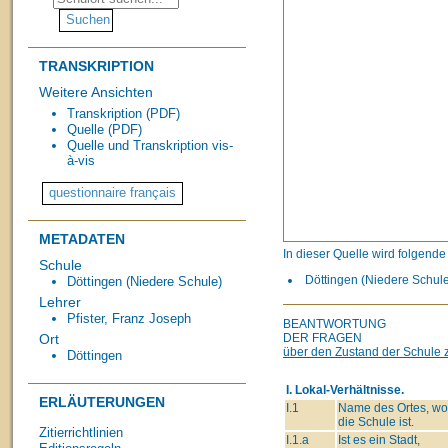
TRANSKRIPTION
Weitere Ansichten
Transkription (PDF)
Quelle (PDF)
Quelle und Transkription vis-
à-vis
METADATEN
In dieser Quelle wird folgend
Schule
Döttingen (Niedere Schule
Döttingen (Niedere Schule)
Lehrer
Pfister, Franz Joseph
BEANTWORTUNG
DER FRAGEN
Ort
über den Zustand der Schule z
Döttingen
I. Lokal-Verhältnisse.
ERLÄUTERUNGEN
I.1
Name des Ortes, wo
die Schule ist.
Zitierrichtlinien
I.1.a
Ist es ein Stadt,