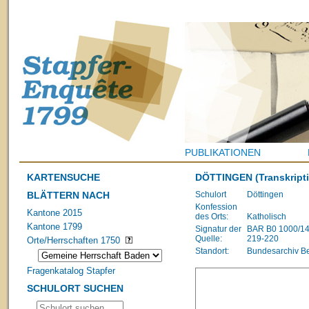
PUBLIKATIONEN
KARTENSUCHE
DÖTTINGEN
(Transkript
BLÄTTERN NACH
Schulort
Döttingen
Konfession
Kantone 2015
des Orts:
Katholisch
Kantone 1799
Signatur der
BAR B0 1000/1483
Quelle:
219-220
Orte/Herrschaften 1750
Standort:
Bundesarchiv B
Fragenkatalog Stapfer
SCHULORT SUCHEN