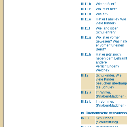
III.11.b
Wie heißt er?
III.11.c
Wo ist er her?
III.11.d
Wie alt?
III.11.e
Hat er Familie? Wie
viele Kinder?
III.11.f
Wie lang ist er
Schullehrer?
III.11.g
Wo ist er vorher
gewesen? Was hatt
er vorher für einen
Beruf?
III.11.h
Hat er jetzt noch
neben dem Lehram
andere
Verrichtungen?
Welche?
III.12
Schulkinder. Wie
viele Kinder
besuchen überhaup
die Schule?
III.12.a
Im Winter.
(Knaben/Mädchen)
III.12.b
Im Sommer.
(Knaben/Mädchen)
IV. Ökonomische Verhältniss
IV.13
Schulfonds
(Schulstiftung)