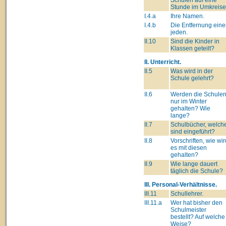
Stunde im Umkreise
I.4.a
Ihre Namen.
I.4.b
Die Entfernung eine
jeden.
II.10
Sind die Kinder in
Klassen geteilt?
II. Unterricht.
II.5
Was wird in der
Schule gelehrt?
II.6
Werden die Schule
nur im Winter
gehalten? Wie
lange?
II.7
Schulbücher, welch
sind eingeführt?
II.8
Vorschriften, wie wir
es mit diesen
gehalten?
II.9
Wie lange dauert
täglich die Schule?
III. Personal-Verhältnisse.
III.11
Schullehrer.
III.11.a
Wer hat bisher den
Schulmeister
bestellt? Auf welche
Weise?