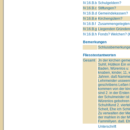
IV.16.B.b
Schulgeldern?
IV.16.B.c
Stiftungen?
IV.16.B.d
Gemeindekassen?
IV.16.B.e
Kirchengütern?
IV.16.B.f
Zusammengelegten 
IV.16.B.g
Liegenden Gründe
IV.16.B.h
Fonds? Welchen? (K
Bemerkungen
Schlussbemerkunge
Fliesstextantworten
Gesamt
Jn der kirchen gemei
Suhll, Hütikon Ein v
Baden, Würenlos u: k
knaben, kinder, 11, 
Jahren. daß Nammenb
Lehrmeister usswend
geschribens Leßen D
kommen von der kirc
sind 2. in der Erst
der Schulmeister is
Würenlos gebohren d
Schuhlfund 2. vierte
Scheit, Ehe ich Schl
Zu verwalten der Me
der mahlen in der M
Fammillyen. daß. Eh
Unterschrift