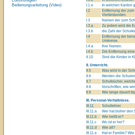
Editionsregeln
Bedienungsanleitung (Video)
I.1.e
In welchen Kanton 
I.2
Entfernung der zum 
Viertelstunden.
I.3
Namen der zum Schul
I.3.a
Zu jedem wird die E
I.3.b
die Zahl der Schulk
I.4
Entfernung der ben
Umkreise.
I.4.a
Ihre Namen.
I.4.b
Die Entfernung eine
II.10
Sind die Kinder in K
II. Unterricht.
II.5
Was wird in der Sch
II.6
Werden die Schulen
II.7
Schulbücher, welche
II.8
Vorschriften, wie wi
II.9
Wie lange dauert tä
III. Personal-Verhältnisse.
III.11
Schullehrer.
III.11.a
Wer hat bisher den 
III.11.b
Wie heißt er?
III.11.c
Wo ist er her?
III.11.d
Wie alt?
III.11.e
Hat er Familie? Wie