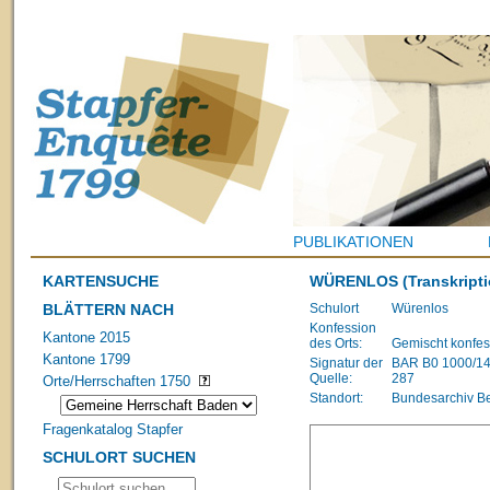
PUBLIKATIONEN
KARTENSUCHE
WÜRENLOS
(Transkripti
BLÄTTERN NACH
Schulort
Würenlos
Konfession
Kantone 2015
des Orts:
Gemischt konfes
Kantone 1799
Signatur der
BAR B0 1000/1483
Quelle:
287
Orte/Herrschaften 1750
Standort:
Bundesarchiv B
Fragenkatalog Stapfer
SCHULORT SUCHEN