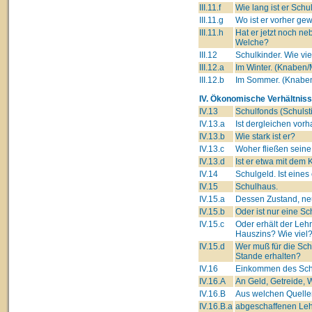
III.11.f
Wie lang ist er Schu
III.11.g
Wo ist er vorher ge
III.11.h
Hat er jetzt noch 
Welche?
III.12
Schulkinder. Wie vi
III.12.a
Im Winter. (Knaben
III.12.b
Im Sommer. (Knabe
IV. Ökonomische Verhältniss
IV.13
Schulfonds (Schulsti
IV.13.a
Ist dergleichen vor
IV.13.b
Wie stark ist er?
IV.13.c
Woher fließen seine
IV.13.d
Ist er etwa mit dem 
IV.14
Schulgeld. Ist eine
IV.15
Schulhaus.
IV.15.a
Dessen Zustand, neu
IV.15.b
Oder ist nur eine 
IV.15.c
Oder erhält der Leh
Hauszins? Wie viel
IV.15.d
Wer muß für die Sc
Stande erhalten?
IV.16
Einkommen des Schu
IV.16.A
An Geld, Getreide, W
IV.16.B
Aus welchen Quelle
IV.16.B.a
abgeschaffenen Lehn