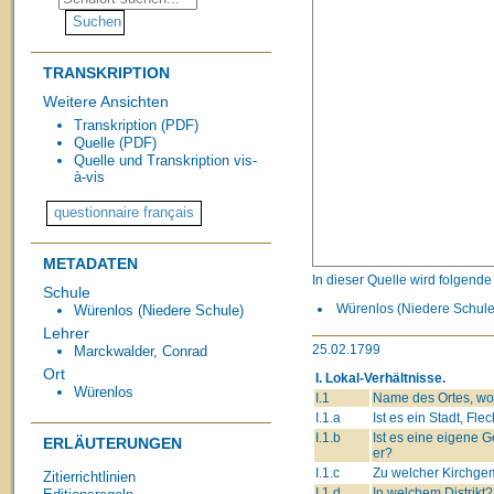
TRANSKRIPTION
Weitere Ansichten
Transkription (PDF)
Quelle (PDF)
Quelle und Transkription vis-
à-vis
METADATEN
In dieser Quelle wird folgend
Schule
Würenlos (Niedere Schule,
Würenlos (Niedere Schule)
Lehrer
25.02.1799
Marckwalder, Conrad
Ort
I. Lokal-Verhältnisse.
Würenlos
I.1
Name des Ortes, wo 
I.1.a
Ist es ein Stadt, Fle
I.1.b
Ist es eine eigene
ERLÄUTERUNGEN
er?
I.1.c
Zu welcher Kirchge
Zitierrichtlinien
I.1.d
In welchem Distrikt?